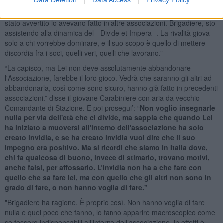
sono riusciti a metterci l'uno contro l'altro mentre loro si
stropicciano le mani pensando di avere raggiunto lo scopo. Ero
stato avvertito lo avevano fatto in altre associazioni. Brigadiere, sto
assistendo alla dinamica del - Divide et Impera -. La rivalità giova
solo a chi vorrebbe dominare, e il suo scopo è quello di mettere
discordia fra i soci, quelli veri, quelli che lavorano.”
“La capisco, ma Lei non deve assolutamente abbandonare
l'Associazione, farebbe il loro gioco. Vedrà che saranno gli altri ad
abbandonarla, così come sono sicuro, hanno già fatto in precedenti
associazioni.” disse il giovane Carabiniere con aria da vecchio
Comandante di Stazione. E poi prosegui’: “
Non voglio insegnarle
nulla per via dell'età che ci divide, ma sappia che quando Lei
ha iniziato a muoversi all'interno dell'associazione ha solo
creato invidia, e se ha creato invidia vuol dire che il suo
impegno era positivo. Ma si ricordi che siamo in Italia dove,
chi fa qualcosa di buono, invece di stimarlo, trovano motivi,
anche falsi, per affossarlo. L’invidia non ha a che fare con
quello che sa fare lei, ma con quello che gli altri non sono in
grado di fare, o non hanno voglia di fare."
"Brigadiere ha ragione. È proprio così. Non hanno voglia di fare
nulla e quel poco che fanno, lo fanno apparire macroscopico come
se fossero indispensabili all’interno dell’associazione, in effetti è