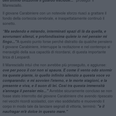
Maresciallo.
Il giovane Carabiniere con un notevole sforzo riuscì a grattare il
fondo della corteccia cerebrale, e inaspettatamente continuò il
sonetto.
“Ma sedendo e mirando, interminati spazi di là da quella, e
sovrumani silenzi, e profondissima quïete io nel pensier mi
fingo..."
A questo punto forse perché distratto da qualche pensiero
il giovane Carabiniere, interruppe la recitazione e nel contempo si
meravigliò della sua capacità di ricordarsi, di questa importante
lirica di Leopardi.
Il Maresciallo intuì che non avrebbe più proseguito, e aggiunse:
ove per poco il cor non si spaura. E come il vento odo stormir
tra queste piante, io quello infinito silenzio a questa voce vo
comparando: e mi sovvien l'eterno, e le morte stagioni, e la
presente e viva, e il suon di lei. Così tra questa immensità
s'annega il pensier mio..."
Avrebbe sicuramente concluso se non
fosse stato interrotto dal giovane Carabiniere che avendo ripescato
nei vecchi ricordi scolastici, con viso soddisfatto e muovendo il
corpo in modo tale da lanciare segnali di vittoria, terminò:
"e il
naufragar m'è dolce in questo mare."