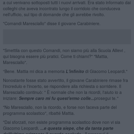
a cui venivano sottoposti tutti i nuovi arrivati. Era stato informato dai
colleghi che aveva incontrato lungo il corridoio che conduceva
nell'ufficio, sul tipo di domande che gli avrebbe rivolto.
"Comandi Maresciallo" disse il giovane Carabiniere.
"Smettila con questo Comandi, non siamo più alla Scuola Allievi ,
qui bisogna essere più pratici. Come ti chiami?" "Mattia,
Maresciallo".
“Bene. Mattia mi dica a memoria
L'infinito
di Giacomo Leopardi."
Nonostante fosse stato avvertito, il giovane Carabiniere rimase fra
l'incredulo e l'incerto, se rispondere alla richiesta o sorridere. Il
Maresciallo continuò: " È normale che non la ricordi, l'aiuto io a
iniziare:
Sempre caro mi fu quest'ermo colle...
prosegui te.
"
"No Maresciallo, non la ricordo, e forse non faceva parte del
programma scolastico", ribatté Mattia.
"Dai sforzati, non esiste programma scolastico dove non vi sia
Giacomo Leopardi,
...e questa siepe, che da tanta parte
dell'ultimo orizzonte il guardo esclude..."
prosegui’ il