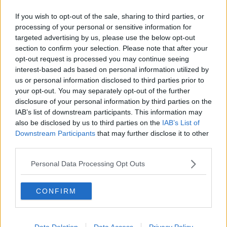
impatto con la realtà di una piccola Stazione di quei Carabinieri che
If you wish to opt-out of the sale, sharing to third parties, or
al suo paese chiamavano ancora "Reali", antico retaggio di un
rispetto assoluto, mai assopito anche dopo settant’anni e più di
processing of your personal or sensitive information for
Repubblica. Verso la sera, quando gli uffici erano già chiusi, alla
targeted advertising by us, please use the below opt-out
porta bussò un anziano signore che iniziò a raccontare dei suoi
section to confirm your selection. Please note that after your
quaranta anni di servizio passati nella pubblica amministrazione e
opt-out request is processed you may continue seeing
di quella sua decisione di collaborare nel volontariato
interest-based ads based on personal information utilized by
dell’Associazione d'Arma. Aveva solo fatto il servizio militare ma era
us or personal information disclosed to third parties prior to
rimasto legato sentimentalmente a quell'anno di naja. L'anziano
your opt-out. You may separately opt-out of the further
rappresentò la sua necessità di esporre dei fatti in cui era suo
disclosure of your personal information by third parties on the
malgrado coinvolto.
IAB’s list of downstream participants. This information may
also be disclosed by us to third parties on the
IAB’s List of
Il giovane Carabiniere Mattia ammantato dell'autorità che gli dava il
suo primo giorno di servizio, rimase in un professionale silenzio ad
Downstream Participants
that may further disclose it to other
ascoltare il racconto dell'anziano.
third parties.
"Brigadiere, sono entrato nell'Associazione d’Arma, in cui ho
Personal Data Processing Opt Outs
prestato il servizio militare, con il migliore dei propositi. Volevo
collaborare nella riuscita di manifestazioni, cerimonie ed eventi.
Niente, non vogliono che io faccia nulla per aiutarli. Non vogliono
CONFIRM
che prenda iniziative, non vogliono che organizzi nulla, vogliono
solo dividere fra loro i componenti dell'associazione. Per imporre la
loro voglia di apparire, di farsi le foto con questo o quel politico,
Data Deletion
Data Access
Privacy Policy