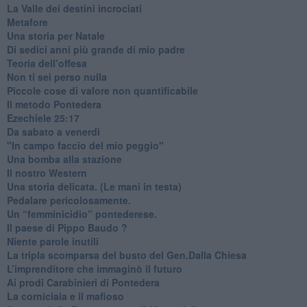
​La Valle dei destini incrociati
Metafore
​Una storia per Natale
​Di sedici anni più grande di mio padre
Teoria dell’offesa
​Non ti sei perso nulla
​Piccole cose di valore non quantificabile
​Il metodo Pontedera
​Ezechiele 25:17
Da sabato a venerdì
"In campo faccio del mio peggio"
Una bomba alla stazione
Il nostro Western
Una storia delicata. (Le mani in testa)
Pedalare pericolosamente.
Un “femminicidio” pontederese.
Il paese di Pippo Baudo ?
Niente parole inutili
La tripla scomparsa del busto del Gen.Dalla Chiesa
​L’imprenditore che immaginò il futuro
Ai prodi Carabinieri di Pontedera
​La corniciaia e il mafioso