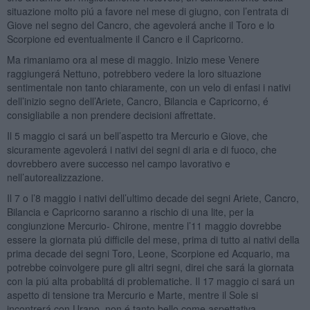
situazione molto piú a favore nel mese di giugno, con l’entrata di
Giove nel segno del Cancro, che agevolerá anche il Toro e lo
Scorpione ed eventualmente il Cancro e il Capricorno.
Ma rimaniamo ora al mese di maggio. Inizio mese Venere
raggiungerá Nettuno, potrebbero vedere la loro situazione
sentimentale non tanto chiaramente, con un velo di enfasi i nativi
dell’inizio segno dell’Ariete, Cancro, Bilancia e Capricorno, é
consigliabile a non prendere decisioni affrettate.
Il 5 maggio ci sará un bell’aspetto tra Mercurio e Giove, che
sicuramente agevolerá i nativi dei segni di aria e di fuoco, che
dovrebbero avere successo nel campo lavorativo e
nell’autorealizzazione.
Il 7 o l’8 maggio i nativi dell’ultimo decade dei segni Ariete, Cancro,
Bilancia e Capricorno saranno a rischio di una lite, per la
congiunzione Mercurio- Chirone, mentre l’11 maggio dovrebbe
essere la giornata piú difficile del mese, prima di tutto ai nativi della
prima decade dei segni Toro, Leone, Scorpione ed Acquario, ma
potrebbe coinvolgere pure gli altri segni, direi che sará la giornata
con la piú alta probablitá di problematiche. Il 17 maggio ci sará un
aspetto di tensione tra Mercurio e Marte, mentre il Sole si
incontrerá con Urano, non é tanto bello come aspettativa.