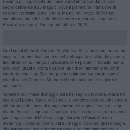
L’evento piú importante del mese sará l’entrata di Saturno nel
segno dell’Ariete il 25 maggio, dove il pianeta ha intenzione di
passare i prossimi quasi 3 anni. Ma nel bel mezzo dell’estate
cambierá moto e il 1 settembre rientrerá ancora nel segno dei
Pesci, dove rimarrá fino a metá febbraio 2026.
Ora i segni Gemelli, Vergine, Sagittario e Pesci possono fare un bel
sospiro, saranno finalmente esenti dell’aspetto di sfida del pianeta,
fino all’auturnno. Tengo a precisare, che i pianeti in transito hanno
solo pochi gradi di orbita d’azione, quindi un pianeta lento potrá
interferire con il tuo Sole per poche settimane o mesi, in caso di
pianeti veloci, Venere e Mercurio si tratta solamente di giorni o
settimane.
Venere tutto il mese di maggio sará nel segno dell’Ariete, Marte nel
segno del Leone, Giove in Gemelli, si potrebbe dedurre, che i segni
piú fortunati del mese di maggio saranno i segni di fuoco e i segni
di aria. Anche Il segno del Capricorno sale in classifica, non avendo
piú l’opposizone di Marte e i segni Vergine e Pesci, che non
avranno piú Saturno contro, dal 25 maggio. Saranno questi i segni,
che avranno un miglioramento notevole, un cambiamento della