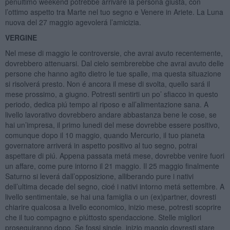
penultimo weekend potrebbe arrivare la persona giusta, con
l’ottimo aspetto tra Marte nel tuo segno e Venere in Ariete. La Luna
nuova del 27 maggio agevolerá l’amicizia.
VERGINE
Nel mese di maggio le controversie, che avrai avuto recentemente,
dovrebbero attenuarsi. Dal cielo sembrerebbe che avrai avuto delle
persone che hanno agito dietro le tue spalle, ma questa situazione
si risolverá presto. Non é ancora il mese di svolta, quello sará il
mese prossimo, a giugno. Potresti sentirti un po’ sfiacco in questo
periodo, dedica piú tempo al riposo e all’alimentazione sana. A
livello lavorativo dovrebbero andare abbastanza bene le cose, se
hai un’impresa, il primo lunedi del mese dovrebbe essere positivo,
comunque dopo il 10 maggio, quando Mercurio, il tuo pianeta
governatore arriverá in aspetto positivo al tuo segno, potrai
aspettare di piú. Appena passata metá mese, dovrebbe venire fuori
un affare, come pure intorno il 21 maggio. Il 25 maggio finalmente
Saturno si leverá dall’opposizione, alliberando pure i nativi
dell’ultima decade del segno, cioé i nativi intorno metá settembre. A
livello sentimentale, se hai una famiglia o un (ex)partner, dovresti
chiarire qualcosa a livello economico, inizio mese, potresti scoprire
che il tuo compagno e piúttosto spendaccione. Stelle migliori
proseguiranno dopo. Se fossi single, inizio maggio dovresti stare