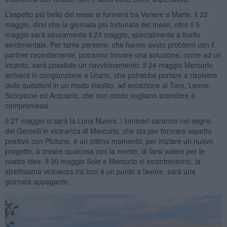
L’aspetto piú bello del mese si formerá tra Venere e Marte, il 22
maggio, direi che la giornata piú fortunata del mese, oltre il 5
maggio sará sicuramente il 23 maggio, specialmente a livello
sentimentale. Per tante persone, che hanno avuto problemi con il
partner recentemente, potranno trovare una soluzione, come ad un
incanto, sará possibile un riavvicinamento. Il 24 maggio Mercurio
arriverá in congiunzione a Urano, che potrebbe portare a risolvere
delle questioni in un modo insolito, ad eccezione al Toro, Leone,
Scorpione ed Acquario, che non credo vogliano scendere a
compromessi.
Il 27 maggio ci sará la Luna Nuova, i luminari saranno nel segno
dei Gemelli in vicinanza di Mercurio, che sta per formare aspetto
positivo con Plutone, é un ottimo momento, per iniziare un nuovo
progetto, a creare qualcosa con la mente, di farsi valere per le
nostre idee. Il 30 maggio Sole e Mercurio si incontreranno, la
strettissima vicinanza tra loro é un punto a favore, sará una
giornata appagante.