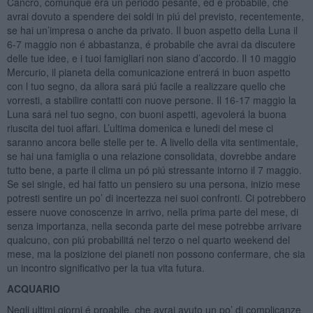
Cancro, comunque era un periodo pesante, ed é probabile, che
avrai dovuto a spendere dei soldi in piú del previsto, recentemente,
se hai un’impresa o anche da privato. Il buon aspetto della Luna il
6-7 maggio non é abbastanza, é probabile che avrai da discutere
delle tue idee, e i tuoi famigliari non siano d’accordo. Il 10 maggio
Mercurio, il pianeta della comunicazione entrerá in buon aspetto
con l tuo segno, da allora sará piú facile a realizzare quello che
vorresti, a stabilire contatti con nuove persone. Il 16-17 maggio la
Luna sará nel tuo segno, con buoni aspetti, agevolerá la buona
riuscita dei tuoi affari. L’ultima domenica e lunedi del mese ci
saranno ancora belle stelle per te. A livello della vita sentimentale,
se hai una famiglia o una relazione consolidata, dovrebbe andare
tutto bene, a parte il clima un pó piú stressante intorno il 7 maggio.
Se sei single, ed hai fatto un pensiero su una persona, inizio mese
potresti sentire un po’ di incertezza nei suoi confronti. Ci potrebbero
essere nuove conoscenze in arrivo, nella prima parte del mese, di
senza importanza, nella seconda parte del mese potrebbe arrivare
qualcuno, con piú probabilitá nel terzo o nel quarto weekend del
mese, ma la posizione dei pianeti non possono confermare, che sia
un incontro significativo per la tua vita futura.
ACQUARIO
Negli ultimi giorni é proabile, che avrai avuto un po’ di complicanze