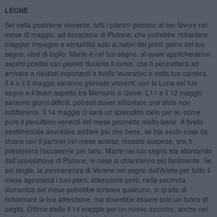
LEONE
Sei nella posizione vincente, tutti i pianeti giocano al tuo favore nel
mese di maggio, ad eccezione di Plutone, che potrebbe richiedere
maggior impegno e versatilitá solo ai nativi dei primi giorni del tuo
segno, cioé di luglio. Marte é nel tuo segno, al quale applicheranno
aspetti positivi vari pianeti durante il mese, che ti permetterá ad
arrivare a risultati importanti a livello lavorativo e nella tua carriera.
Il 4 e il 5 maggio saranno giornate vincenti, con la Luna nel tuo
segno e il buon aspetto tra Mercurio e Giove. L’11 e il 12 maggio
saranno giorni difficili, potresti dover affrontare una sfida non
indifferente. Il 14 maggio ci sará un splendido cielo per te, come
pure il penultimo venerdi del mese promette molto bene. A livello
sentimentale dovrebbe andare piú che bene, se hai avuto cose da
chiare con il partner nel mese scorso, rimaste sospese, ora ti
presenterá l’occasione per farlo. Marte nel tuo segno sta allontando
dall’opposizione di Plutone, le cose si chiariranno piú facilmente. Se
sei single, la permanenza di Venere nel segno dell’Ariete per tutto il
mese agevolerá i tuoi piani, attenzione peró, nella seconda
domenica del mese potrebbe arrivare qualcuno, in grado di
richiamare la tua attenzione, ma dovrebbe essere solo un fuoco di
paglia. Ottime stelle il 14 maggio per un nuovo incontro, anche nel