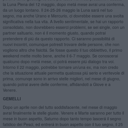
la Luna Piena del 12 maggio, dopo metá mese avrai una conferma,
da un luogo lontano. Il 24-25-26 maggio la Luna sará nel tuo
segno, ma anche Urano e Mercurio, ci dovrebbe essere una svolta
significativa nella tua vita. A livello sentimentale, se hai un rapporto
consolidato, non dovrebbero esserci problemi, se sei single, con un
partner saltuario, non é il momento giusto, quando potrai
pretendere di piú da questo rapporto. Ci saranno possibilitá di
nuovi incontri, comunque potresti trovare delle persone, che non
vogliono altro che fisicitá. Se fosse questo il tuo obbiettivo, il primo
weekend mette molto bene, anche il 6-7 maggio. Se conoscerai
qualcuno dopo metá mese, ci potrá essere piú dialogo tra voi.
Intorno il 22 maggio, potrebbe tornare un/una ex, ma non credo
che la situazione attuale permetta qualcosa piú serio e veritevole di
prima, comunqe sono in arrivo stelle migliori, nel mese di giugno,
quando potrai avere delle conferme, affidandoti a Giove e a
Venere.
GEMELLI
Dopo un aprile non del tutto soddisfacente, nel mese di maggio
avrai finalmente le stelle giuste. Venere e Marte saranno per tutto il
mese in buon aspetto, Saturno dopo tanto tempo lascerá il segno
fatidico dei Pesci, ed entrerá in buon aspetto con il tuo segno, il 25