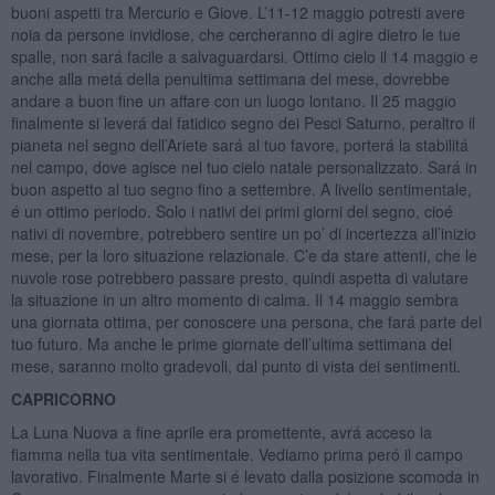
buoni aspetti tra Mercurio e Giove. L’11-12 maggio potresti avere
noia da persone invidiose, che cercheranno di agire dietro le tue
spalle, non sará facile a salvaguardarsi. Ottimo cielo il 14 maggio e
anche alla metá della penultima settimana del mese, dovrebbe
andare a buon fine un affare con un luogo lontano. Il 25 maggio
finalmente si leverá dal fatidico segno dei Pesci Saturno, peraltro il
pianeta nel segno dell’Ariete sará al tuo favore, porterá la stabilitá
nel campo, dove agisce nel tuo cielo natale personalizzato. Sará in
buon aspetto al tuo segno fino a settembre. A livello sentimentale,
é un ottimo periodo. Solo i nativi dei primi giorni del segno, cioé
nativi di novembre, potrebbero sentire un po’ di incertezza all’inizio
mese, per la loro situazione relazionale. C’e da stare attenti, che le
nuvole rose potrebbero passare presto, quindi aspetta di valutare
la situazione in un altro momento di calma. Il 14 maggio sembra
una giornata ottima, per conoscere una persona, che fará parte del
tuo futuro. Ma anche le prime giornate dell’ultima settimana del
mese, saranno molto gradevoli, dal punto di vista dei sentimenti.
CAPRICORNO
La Luna Nuova a fine aprile era promettente, avrá acceso la
fiamma nella tua vita sentimentale. Vediamo prima peró il campo
lavorativo. Finalmente Marte si é levato dalla posizione scomoda in