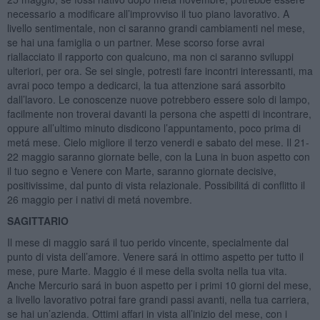
necessario a modificare all’improvviso il tuo piano lavorativo. A
livello sentimentale, non ci saranno grandi cambiamenti nel mese,
se hai una famiglia o un partner. Mese scorso forse avrai
riallacciato il rapporto con qualcuno, ma non ci saranno sviluppi
ulteriori, per ora. Se sei single, potresti fare incontri interessanti, ma
avrai poco tempo a dedicarci, la tua attenzione sará assorbito
dall’lavoro. Le conoscenze nuove potrebbero essere solo di lampo,
facilmente non troverai davanti la persona che aspetti di incontrare,
oppure all’ultimo minuto disdicono l’appuntamento, poco prima di
metá mese. Cielo migliore il terzo venerdi e sabato del mese. Il 21-
22 maggio saranno giornate belle, con la Luna in buon aspetto con
il tuo segno e Venere con Marte, saranno giornate decisive,
positivissime, dal punto di vista relazionale. Possibilitá di conflitto il
26 maggio per i nativi di metá novembre.
SAGITTARIO
Il mese di maggio sará il tuo perido vincente, specialmente dal
punto di vista dell’amore. Venere sará in ottimo aspetto per tutto il
mese, pure Marte. Maggio é il mese della svolta nella tua vita.
Anche Mercurio sará in buon aspetto per i primi 10 giorni del mese,
a livello lavorativo potrai fare grandi passi avanti, nella tua carriera,
se hai un’azienda. Ottimi affari in vista all’inizio del mese, con i