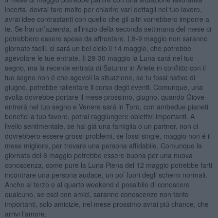
incerta, dovrai fare molto per chiarire vari dettagli nel tuo lavoro,
avrai idee contrastanti con quello che gli altri vorrebbero imporre a
te. Se hai un’azienda, all’inizio della seconda settimana del mese ci
potrebbero essere spese da affrontare. L’8-9 maggio non saranno
giornate facili, ci sará un bel cielo il 14 maggio, che potrebbe
agevolare le tue entrate. Il 29-30 maggio la Luna sará nel tuo
segno, ma la recente entrata di Saturno in Ariete in conflitto con il
tuo segno non é che agevoli la situazione, se tu fossi nativo di
giugno, potrebbe rallentare il corso degli eventi. Comunque, una
svolta dovrebbe portare il mese prossimo, giugno, quando Giove
entrerá nel tuo segno e Venere sará in Toro, con ambedue pianeti
benefici a tuo favore, potrai raggiungere obiettivi importanti. A
livello sentimentale, se hai giá una famiglia o un partner, non ci
dovrebbero essere grossi problemi, se fossi single, maggio non é il
mese migliore, per trovare una persona affidabile. Comunque la
giornata del 6 maggio potrebbe essere buona per una nuova
conoscenza, come pure la Luna Piena del 12 maggio potrebbe farti
incontrare una persona audace, un po’ fuori degli schemi normali.
Anche al terzo e al quarto weekend é possibile di conoscere
qualcuno, se esci con amici, saranno conoscenze non tanto
importanti, solo amicizie, nel mese prossimo avrai piú chance, che
arrivi l’amore.