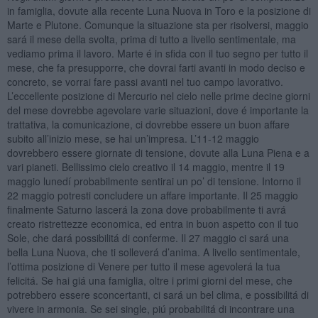
in famiglia, dovute alla recente Luna Nuova in Toro e la posizione di
Marte e Plutone. Comunque la situazione sta per risolversi, maggio
sará il mese della svolta, prima di tutto a livello sentimentale, ma
vediamo prima il lavoro. Marte é in sfida con il tuo segno per tutto il
mese, che fa presupporre, che dovrai farti avanti in modo deciso e
concreto, se vorrai fare passi avanti nel tuo campo lavorativo.
L’eccellente posizione di Mercurio nel cielo nelle prime decine giorni
del mese dovrebbe agevolare varie situazioni, dove é importante la
trattativa, la comunicazione, ci dovrebbe essere un buon affare
subito all’inizio mese, se hai un’impresa. L’11-12 maggio
dovrebbero essere giornate di tensione, dovute alla Luna Piena e a
vari pianeti. Bellissimo cielo creativo il 14 maggio, mentre il 19
maggio lunedí probabilmente sentirai un po’ di tensione. Intorno il
22 maggio potresti concludere un affare importante. Il 25 maggio
finalmente Saturno lascerá la zona dove probabilmente ti avrá
creato ristrettezze economica, ed entra in buon aspetto con il tuo
Sole, che dará possibilitá di conferme. Il 27 maggio ci sará una
bella Luna Nuova, che ti solleverá d’anima. A livello sentimentale,
l’ottima posizione di Venere per tutto il mese agevolerá la tua
felicitá. Se hai giá una famiglia, oltre i primi giorni del mese, che
potrebbero essere sconcertanti, ci sará un bel clima, e possibilitá di
vivere in armonia. Se sei single, piú probabilitá di incontrare una