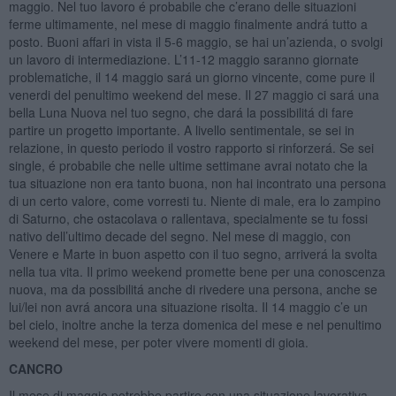
maggio. Nel tuo lavoro é probabile che c’erano delle situazioni
ferme ultimamente, nel mese di maggio finalmente andrá tutto a
posto. Buoni affari in vista il 5-6 maggio, se hai un’azienda, o svolgi
un lavoro di intermediazione. L’11-12 maggio saranno giornate
problematiche, il 14 maggio sará un giorno vincente, come pure il
venerdi del penultimo weekend del mese. Il 27 maggio ci sará una
bella Luna Nuova nel tuo segno, che dará la possibilitá di fare
partire un progetto importante. A livello sentimentale, se sei in
relazione, in questo periodo il vostro rapporto si rinforzerá. Se sei
single, é probabile che nelle ultime settimane avrai notato che la
tua situazione non era tanto buona, non hai incontrato una persona
di un certo valore, come vorresti tu. Niente di male, era lo zampino
di Saturno, che ostacolava o rallentava, specialmente se tu fossi
nativo dell’ultimo decade del segno. Nel mese di maggio, con
Venere e Marte in buon aspetto con il tuo segno, arriverá la svolta
nella tua vita. Il primo weekend promette bene per una conoscenza
nuova, ma da possibilitá anche di rivedere una persona, anche se
lui/lei non avrá ancora una situazione risolta. Il 14 maggio c’e un
bel cielo, inoltre anche la terza domenica del mese e nel penultimo
weekend del mese, per poter vivere momenti di gioia.
CANCRO
Il mese di maggio potrebbe partire con una situazione lavorativa