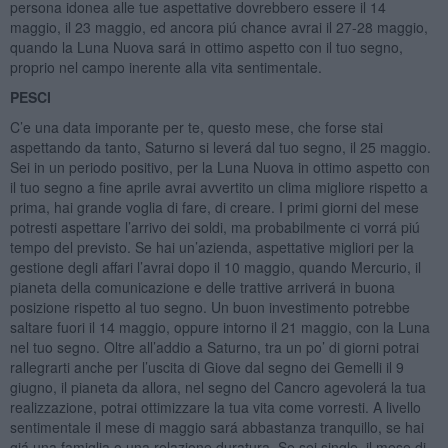
persona idonea alle tue aspettative dovrebbero essere il 14
maggio, il 23 maggio, ed ancora piú chance avrai il 27-28 maggio,
quando la Luna Nuova sará in ottimo aspetto con il tuo segno,
proprio nel campo inerente alla vita sentimentale.
PESCI
C’e una data imporante per te, questo mese, che forse stai
aspettando da tanto, Saturno si leverá dal tuo segno, il 25 maggio.
Sei in un periodo positivo, per la Luna Nuova in ottimo aspetto con
il tuo segno a fine aprile avrai avvertito un clima migliore rispetto a
prima, hai grande voglia di fare, di creare. I primi giorni del mese
potresti aspettare l’arrivo dei soldi, ma probabilmente ci vorrá piú
tempo del previsto. Se hai un’azienda, aspettative migliori per la
gestione degli affari l’avrai dopo il 10 maggio, quando Mercurio, il
pianeta della comunicazione e delle trattive arriverá in buona
posizione rispetto al tuo segno. Un buon investimento potrebbe
saltare fuori il 14 maggio, oppure intorno il 21 maggio, con la Luna
nel tuo segno. Oltre all’addio a Saturno, tra un po’ di giorni potrai
rallegrarti anche per l’uscita di Giove dal segno dei Gemelli il 9
giugno, il pianeta da allora, nel segno del Cancro agevolerá la tua
realizzazione, potrai ottimizzare la tua vita come vorresti. A livello
sentimentale il mese di maggio sará abbastanza tranquillo, se hai
giá una famiglia o una relazione duratura. Se sei single, il mese di