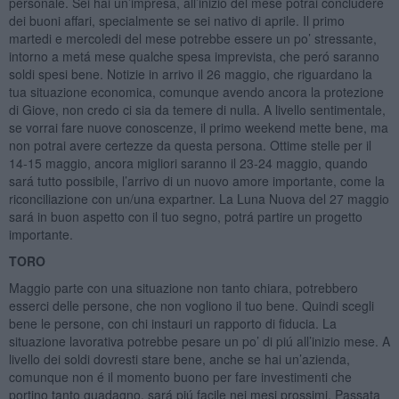
personale. Sei hai un’impresa, all’inizio del mese potrai concludere
dei buoni affari, specialmente se sei nativo di aprile. Il primo
martedi e mercoledi del mese potrebbe essere un po’ stressante,
intorno a metá mese qualche spesa imprevista, che peró saranno
soldi spesi bene. Notizie in arrivo il 26 maggio, che riguardano la
tua situazione economica, comunque avendo ancora la protezione
di Giove, non credo ci sia da temere di nulla. A livello sentimentale,
se vorrai fare nuove conoscenze, il primo weekend mette bene, ma
non potrai avere certezze da questa persona. Ottime stelle per il
14-15 maggio, ancora migliori saranno il 23-24 maggio, quando
sará tutto possibile, l’arrivo di un nuovo amore importante, come la
riconciliazione con un/una expartner. La Luna Nuova del 27 maggio
sará in buon aspetto con il tuo segno, potrá partire un progetto
importante.
TORO
Maggio parte con una situazione non tanto chiara, potrebbero
esserci delle persone, che non vogliono il tuo bene. Quindi scegli
bene le persone, con chi instauri un rapporto di fiducia. La
situazione lavorativa potrebbe pesare un po’ di piú all’inizio mese. A
livello dei soldi dovresti stare bene, anche se hai un’azienda,
comunque non é il momento buono per fare investimenti che
portino tanto guadagno, sará piú facile nei mesi prossimi. Passata