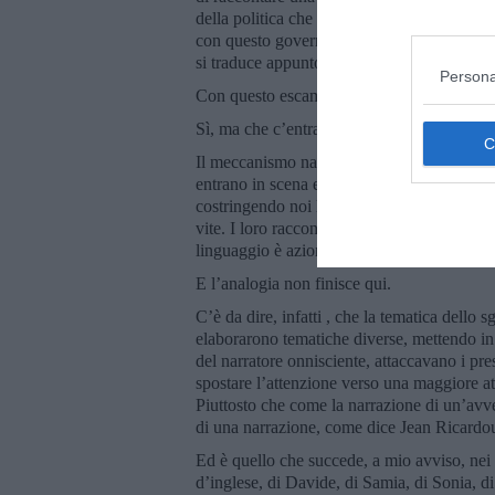
della politica che disprezza gli extracomunit
con questo governo di dementi); il secondo, 
si traduce appunto in una protezione simile
Persona
Con questo escamotage l’autrice ha quindi el
Sì, ma che c’entra il nouveau roman?
Il meccanismo narratologico creato da Sara
entrano in scena e si auto presentano senza 
costringendo noi lettori ad entrare nelle lor
vite. I loro racconti, tutti sotto forma di mo
linguaggio è azione, movimento, scena e il
E l’analogia non finisce qui.
C’è da dire, infatti , che la tematica dello 
elaborarono tematiche diverse, mettendo in 
del narratore onnisciente, attaccavano i pre
spostare l’attenzione verso una maggiore att
Piuttosto che come la narrazione di un’avv
di una narrazione, come dice Jean Ricardo
Ed è quello che succede, a mio avviso, nei s
d’inglese, di Davide, di Samia, di Sonia, d