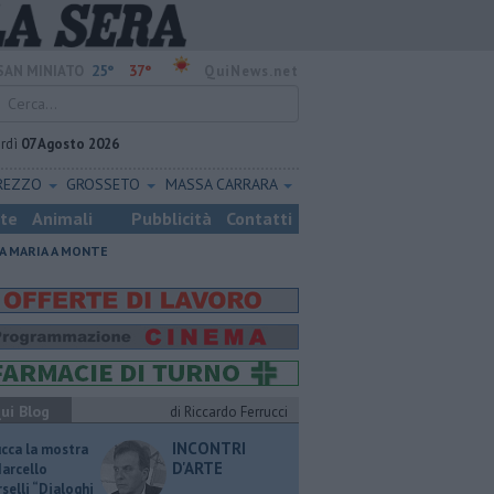
25°
37°
SAN MINIATO
QuiNews.net
rdì
07 Agosto 2026
REZZO
GROSSETO
MASSA CARRARA
ste
Animali
Pubblicità
Contatti
A MARIA A MONTE
ui Blog
di Riccardo Ferrucci
INCONTRI
ucca la mostra
D'ARTE
Marcello
selli “Dialoghi