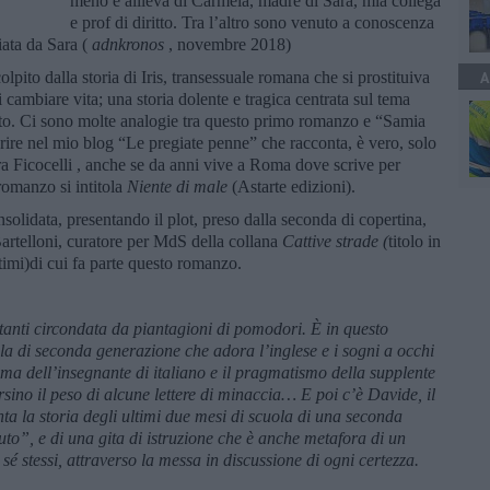
meno e allieva di Carmela, madre di Sara, mia collega
e prof di diritto. Tra l’altro sono venuto a conoscenza
ciata da Sara (
adnkronos
, novembre 2018)
pito dalla storia di Iris, transessuale romana che si prostituiva
A
 cambiare vita; una storia dolente e tragica centrata sul tema
atto. Ci sono molte analogie tra questo primo romanzo e “Samia
rire nel mio blog “Le pregiate penne” che racconta, è vero, solo
ra Ficocelli , anche se da anni vive a Roma dove scrive per
 romanzo si intitola
Niente di male
(Astarte edizioni).
olidata, presentando il plot, preso dalla seconda di copertina,
Bartelloni, curatore per MdS della collana
Cattive strade (
titolo in
timi)di cui fa parte questo romanzo.
tanti circondata da piantagioni di pomodori. È in questo
a di seconda generazione che adora l’inglese e i sogni a occhi
sma dell’insegnante di italiano e il pragmatismo della supplente
rsino il peso di alcune lettere di minaccia… E poi c’è Davide, il
ta la storia degli ultimi due mesi di scuola di una seconda
ituto”, e di una gita di istruzione che è anche metafora di un
sé stessi, attraverso la messa in discussione di ogni certezza.