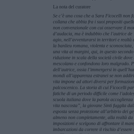
La nota del curatore
Se c’è una cosa che a Sara Ficocelli non fa
collana che abbia fra i suoi propositi quello
non convenzionale con cui osservare il mon
d’audacia, ma è indubbio che l’autrice de 
agio, nell’avventurarsi in territori e real
la banlieu romana, violenta e sconosciuta,
una vita ai margini, qui, in questo secondo
riduzione in scala della società civile dove
mescolano e confondono loro malgrado. Pare
dell’autrice, ossia l’immergersi in quell’hu
mondi all’apparenza estranei se non addiritt
vita impone ad attori diversi per formazion
palcoscenico. La storia di cui Ficocelli pa
fatiche di un periodo difficile come l’adol
scuola italiana dove la parola accoglienza
vita nascosta”, la giovane Sinti fuggita d
esposta senza protezione all’arbitrio dei g
almeno non completamente, alla realtà da c
imposizioni e scelgono di affrontare il mare
imbarcazioni da correre il rischio d’esser