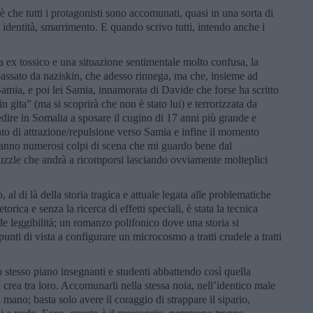
che tutti i protagonisti sono accomunati, quasi in una sorta di
i di identità, smarrimento. E quando scrivo tutti, intendo anche i
da ex tossico e una situazione sentimentale molto confusa, la
passato da naziskin, che adesso rinnega, ma che, insieme ad
amia, e poi lei Samia, innamorata di Davide che forse ha scritto
n gita” (ma si scoprirà che non è stato lui) e terrorizzata da
edire in Somalia a sposare il cugino di 17 anni più grande e
to di attrazione/repulsione verso Samia e infine il momento
eranno numerosi colpi di scena che mi guardo bene dal
puzzle che andrà a ricomporsi lasciando ovviamente molteplici
al di là della storia tragica e attuale legata alle problematiche
etorica e senza la ricerca di effetti speciali, è stata la tecnica
de leggibilità; un romanzo polifonico dove una storia si
punti di vista a configurare un microcosmo a tratti crudele a tratti
lo stesso piano insegnanti e studenti abbattendo così quella
i crea tra loro. Accomunarli nella stessa noia, nell’identico male
 mano; basta solo avere il coraggio di strappare il sipario,