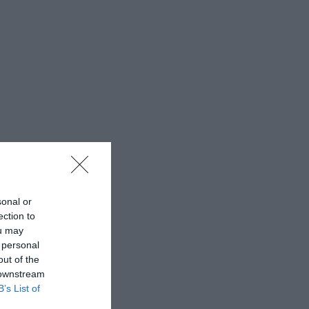
sonal or
ection to
ou may
 personal
out of the
 downstream
B’s List of