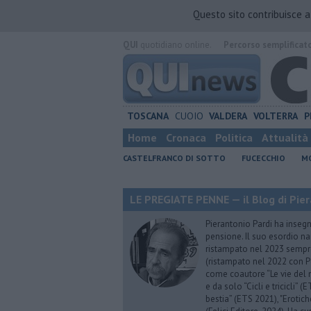
Questo sito contribuisce 
QUI
quotidiano online.
Percorso semplificat
TOSCANA
CUOIO
VALDERA
VOLTERRA
P
Home
Cronaca
Politica
Attualità
CASTELFRANCO DI SOTTO
FUCECCHIO
MO
LE PREGIATE PENNE — il Blog di Pier
Pierantonio Pardi ha insegna
pensione. Il suo esordio na
ristampato nel 2023 sempre
(ristampato nel 2022 con P
come coautore “Le vie del m
e da solo “Cicli e tricicli”
bestia” (ETS 2021), "Erotich