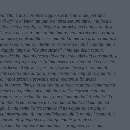
 difetto, è di sicuro il coraggio. Certo è normale, per una
 di offrire ai lettori un punto di vista sempre altro
, una focale
do che ci circonda, richiedere ai propri autori una certa dose
“La vita nascosta” non abbia timore, ma anzi si trovi a proprio
tà complessi, contraddittori e scomodi. Là, nel suo primo romanzo,
 dove si consumano i destini senza Storia di chi è condannato a
 viaggio lungo le “Cattive strade” il mondo della scuola,
 altri destini, alcuni ancora da compiersi e altri già consumati, si
 essere proprio quest’ultimo aspetto a stimolare la curiosità
mus fertile di storie, esperienze, vissuti che si forma quando
ura ostili l’uno all’altro, sono costretti al confronto, quando la
e, impostazione e provenienza di recitare sullo stesso
rla in questo libro, una ragazzina somala costretta a sommare le
escenza con quelle, anche più dure, dell’integrazione in una
 sembra essere stata bandita, non è lontana dall’ Aneta de “La
all’ambiente conosciuto e a suo modo ordinato del campo, ed
egé . L’una come l’altra sentono di non appartenere più, o
ui provengono, di non condividerne più le regole, i costumi, le
 aperto, di spingersi così a largo con le ,loro piccole
e travolte dai marosi. Sono audaci e coraggiose, così come