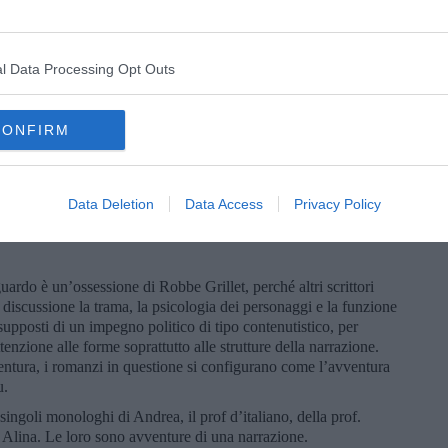
ari e le tematiche dell’integrazione (mai come ora, tra l’altro,
cedere all’istinto maternalistico, l’indulgere alla piètas che poi
 a quella che Manzoni rivolgeva agli “umili”.
l Data Processing Opt Outs
iminato il rischio di servirsi o diventare narratore onnisciente.
CONFIRM
 somiglia quasi ad una pièce pirandelliana, dove i personaggi
intermediari, esibendo i loro disagi senza giri di parole e
o storie e nelle loro vite, insomma a gettare lo sguardo sulle loro
Data Deletion
Data Access
Privacy Policy
nologhi, catturano lo sguardo, sono catalizzatori, il loro
 nostro sguardo si focalizza su ognuno di questi frammenti.
sguardo è un’ossessione di Robbe Grillet, perché altri scrittori
discussione la trama, la psicologia dei personaggi e la funzione
supposti di un impegno politico di tipo contenutistico, per
enzione alle forme soprattutto alle strutture della narrazione.
entura, i romanzi in questione si configurano come l’avventura
u.
ingoli monologhi di Andrea, il prof d’italiano, della prof.
i Alina. Le loro sono avventure di una narrazione.