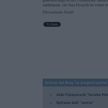
guardarsi negli occhi e comunicare, mette
subliminale, che Sara Ficocelli ha voluto r
Pierantonio Pardi
Articoli dal Blog “Le pregiate penne
​Aldo Palazzeschi "Sorelle Ma
​Epifania dell’ “inetto”