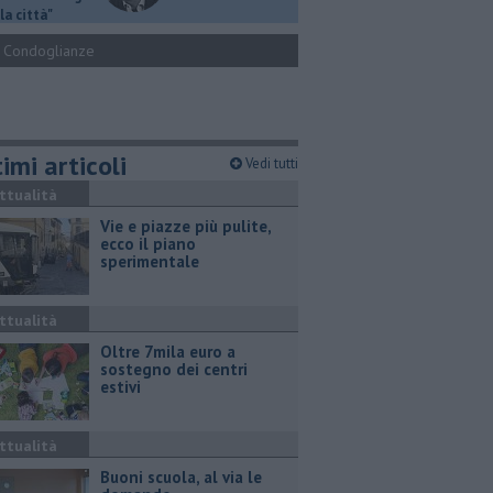
la città"
Condoglianze
imi articoli
Vedi tutti
ttualità
Vie e piazze più pulite,
ecco il piano
sperimentale
ttualità
Oltre 7mila euro a
sostegno dei centri
estivi
ttualità
Buoni scuola, al via le