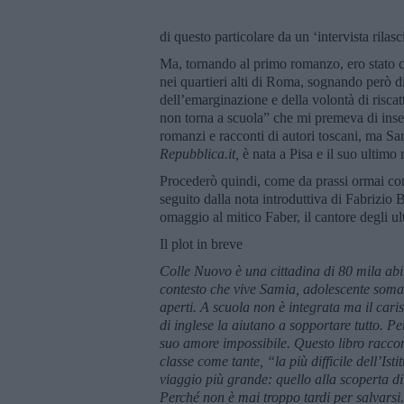
di questo particolare da un ‘intervista rilas
Ma, tornando al primo romanzo, ero stato col
nei quartieri alti di Roma, sognando però di
dell’emarginazione e della volontà di risc
non torna a scuola” che mi premeva di inse
romanzi e racconti di autori toscani, ma Sa
Repubblica.it,
è nata a Pisa e il suo ultimo
Procederò quindi, come da prassi ormai cons
seguito dalla nota introduttiva di Fabrizio 
omaggio al mitico Faber, il cantore degli ul
Il plot in breve
Colle Nuovo è una cittadina di 80 mila abi
contesto che vive Samia, adolescente somal
aperti. A scuola non è integrata ma il cari
di inglese la aiutano a sopportare tutto. Pe
suo amore impossibile. Questo libro raccon
classe come tante, “la più difficile dell’Ist
viaggio più grande: quello alla scoperta di 
Perché non è mai troppo tardi per salvarsi.