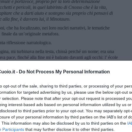
, emule e portavoce, proprio per la loro determinazione
cchetti e pericoli, in quel labirinto di Cnosso che è la vita,
capitare che a darti aiuto e sostegno sia proprio chi pensavi di
 alla fine, è davvero lui, il Minotauro.
ni, che ha focalizzato, nei loro nuclei narrativi, le tematiche
 finale da un’originale metafora.
ia riflessione narratologica.
na, mi turbinava nella testa, chissà perché un nome; era una
va pace, finché alla fine mi è balzato davanti agli occhi: l’ école
 nome che cercavo!
oio.it -
Do Not Process My Personal Information
Nouveau Roman, una corrente letteraria nata in Francia tra gli
 che raggruppò autori come M. Butor e A. Robbe Grillet. In
zo perché vi è lo sguardo”. Capovolgendo la concezione
to opt-out of the sale, sharing to third parties, or processing of your per
ere, questi scrittori avrebbero infatti assegnato alle cose, passate
formation for targeted advertising by us, please use the below opt-out s
ntale del romanzo, annullando del tutto la figura e la funzione
r selection. Please note that after your opt-out request is processed y
eing interest-based ads based on personal information utilized by us or
o di Sara Ficocelli, centrato non su un personaggio, ma su vari
disclosed to third parties prior to your opt-out. You may separately opt-
i raccontano e ci raccontano la loro storia?
losure of your personal information by third parties on the IAB’s list of
. This information may also be disclosed by us to third parties on the
IA
sima ad evitare due stereotipi che si incontrano quando si decide
Participants
that may further disclose it to other third parties.
: il primo, il tono di denuncia politica e sociale, la condanna