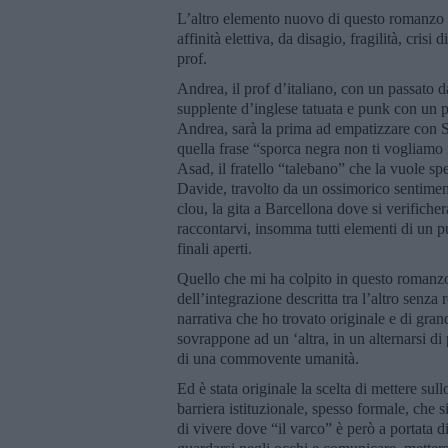
L’altro elemento nuovo di questo romanzo è 
affinità elettiva, da disagio, fragilità, cris
prof.
Andrea, il prof d’italiano, con un passato 
supplente d’inglese tatuata e punk con un 
Andrea, sarà la prima ad empatizzare con S
quella frase “sporca negra non ti vogliamo i
Asad, il fratello “talebano” che la vuole sp
Davide, travolto da un ossimorico sentimen
clou, la gita a Barcellona dove si verifich
raccontarvi, insomma tutti elementi di un 
finali aperti.
Quello che mi ha colpito in questo romanzo, 
dell’integrazione descritta tra l’altro senza r
narrativa che ho trovato originale e di gran
sovrappone ad un ‘altra, in un alternarsi di 
di una commovente umanità.
Ed è stata originale la scelta di mettere sul
barriera istituzionale, spesso formale, che s
di vivere dove “il varco” è però a portata di