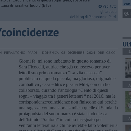
urato l’antologia “Cento di questi sogni” (MdS, 2016) ed è
con 
llana di narrativa “Incipit” (ETS)
Vedi tutti
gli articoli
QUI
del blog di Pierantonio Pardi
/coincidenze
Ult
A
DI PIERANTONIO PARDI - DOMENICA
08 DICEMBRE 2024
ORE 08:00
Giorni fa, mi sono imbattuto in questo romanzo di
Sara Ficocelli, autrice che già conoscevo per aver
letto il suo primo romanzo “La vita nascosta”
pubblicato da quella piccola, ma gloriosa, originale e
combattiva , casa editrice pisana MdS, con cui ho
A
collaborato, curando l’antologia “Cento di questi
sogni – viaggio tra i generi letterari “ nel 2016, ma le
corrispondenze/coincidenze non finiscono qui perché
una ragazza con una storia simile a quelle di Samia, la
protagonista del suo romanzo è stata studentessa
A
dell’Istituto “Santoni” in cui ho insegnato per
vent’anni letteratura a chi ne avrebbe fatto volentieri a