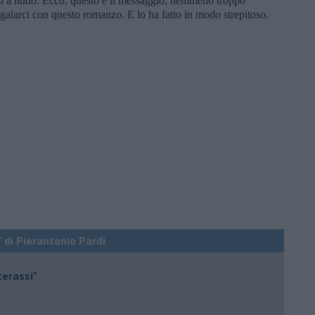
rsi a nudo. Ecco, questo è il messaggio, nemmeno troppo
egalarci con questo romanzo. E lo ha fatto in modo strepitoso.
” di Pierantonio Pardi
terassi"