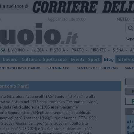
alla audience di
o
Aggiornato alle 19:00
METEO:
Vene
ISA
LIVORNO
LUCCA
PISTOIA
PRATO
FIRENZE
SIENA
A
Lavoro
Cultura e Spettacolo
Eventi
Sport
Blog
Intervi
NTOPOLI IN VALD'ARNO
SAN MINIATO
SANTA CROCE SULL'ARNO
SANT
antonio Pardi
to letteratura italiana all’ITAS “ Santoni” di Pisa fino alla
rrativo è stato nel 1975 con il romanzo "Testimone il vino" ,
 dalla Felici Editore, nel 1983 esce "Bailamme"
Q
orto Seguro editore). Negli anni seguenti ha pubblicato
eraviglioso” (Loescher,1966), “Il filo d’Arianna (ETS, 1999)
A L
 (ETS 2002), “Graaande …prof (ETS, 2005) e “Il baffo e la
di 
e alchimie" (ETS,2024) e "La disgrazia di chiamarsi Lulù"
Scar