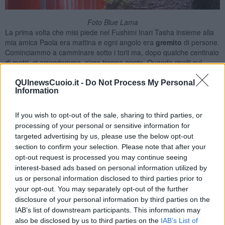
Foto Blue Lama
La prima volta che misi piede nel Fushimi Inari Tasha insieme alla
mia amica Paola era mattina e ogni angolo era
gremito
di persone.
Cominciammo a camminare sotto i torii ma, dopo qualche centinaio
di metri, ci arrendemmo, c'era troppa gente. Quando risalii sul
treno che ci avrebbe riportato nel centro di Kyoto avvertii però una
fitta di dispiacere
. E così un paio di giorni dopo proposi a Paola di
QUInewsCuoio.it -
Do Not Process My Personal
Information
tornarci. Acconsentì subito.
Varcammo di nuovo la soglia del santuario a metà pomeriggio e
If you wish to opt-out of the sale, sharing to third parties, or
imboccammo la galleria dei torii. Sembrava un
altro posto
rispetto
processing of your personal or sensitive information for
alla prima visita, i fedeli erano pochissimi e assorti in
preghiera
targeted advertising by us, please use the below opt-out
oppure nel
rito
con cui si chiede a Inari la
grazia
per qualcosa.
section to confirm your selection. Please note that after your
opt-out request is processed you may continue seeing
interest-based ads based on personal information utilized by
us or personal information disclosed to third parties prior to
your opt-out. You may separately opt-out of the further
disclosure of your personal information by third parties on the
IAB’s list of downstream participants. This information may
also be disclosed by us to third parties on the
IAB’s List of