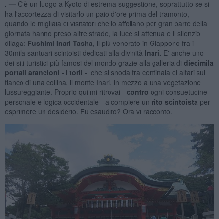
. —
C'è un luogo a Kyoto di estrema suggestione, soprattutto se si
ha l'accortezza di visitarlo un paio d'ore prima del tramonto,
quando le migliaia di visitatori che lo affollano per gran parte della
giornata hanno preso altre strade, la luce si attenua e il silenzio
dilaga:
Fushimi Inari Tasha
, il più venerato in Giappone fra i
30mila santuari scintoisti dedicati alla divinità
Inari.
E' anche uno
dei siti turistici più famosi del mondo grazie alla galleria di
diecimila
portali arancioni
- i
torii
- che si snoda fra centinaia di altari sul
fianco di una collina, il monte Inari, in mezzo a una vegetazione
lussureggiante. Proprio qui mi ritrovai -
contro
ogni consuetudine
personale e logica occidentale - a compiere un
rito scintoista
per
esprimere un desiderio. Fu esaudito? Ora vi racconto.