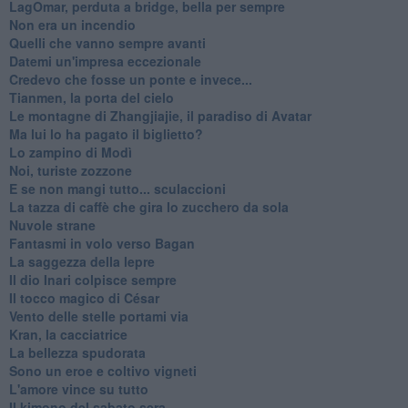
LagOmar, perduta a bridge, bella per sempre
Non era un incendio
Quelli che vanno sempre avanti
Datemi un'impresa eccezionale
Credevo che fosse un ponte e invece...
Tianmen, la porta del cielo
Le montagne di Zhangjiajie, il paradiso di Avatar
Ma lui lo ha pagato il biglietto?
Lo zampino di Modì
Noi, turiste zozzone
E se non mangi tutto... sculaccioni
La tazza di caffè che gira lo zucchero da sola
Nuvole strane
Fantasmi in volo verso Bagan
La saggezza della lepre
Il dio Inari colpisce sempre
Il tocco magico di César
Vento delle stelle portami via
Kran, la cacciatrice
La bellezza spudorata
Sono un eroe e coltivo vigneti
L'amore vince su tutto
Il kimono del sabato sera