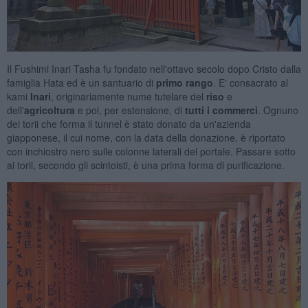
Il Fushimi Inari Tasha fu fondato nell'ottavo secolo dopo Cristo dalla
famiglia Hata ed è un santuario di
primo rango
. E' consacrato al
kami
Inari
, originariamente nume tutelare del
riso
e
dell'
agricoltura
e poi, per estensione, di
tutti i commerci
. Ognuno
dei torii che forma il tunnel è stato donato da un'azienda
giapponese, il cui nome, con la data della donazione, è riportato
con inchiostro nero sulle colonne laterali del portale. Passare sotto
ai torii, secondo gli scintoisti, è una prima forma di purificazione.