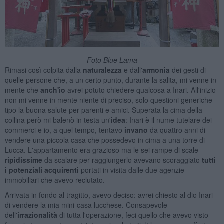
Foto Blue Lama
Rimasi così colpita dalla
naturalezza
e dall'
armonia
dei gesti di
quelle persone che, a un certo punto, durante la salita, mi venne in
mente che
anch'io
avrei potuto chiedere qualcosa a Inari. All'inizio
non mi venne in mente niente di preciso, solo questioni generiche
tipo la buona salute per parenti e amici. Superata la cima della
collina però mi balenò in testa un'
idea
: Inari è il nume tutelare dei
commerci e io, a quel tempo, tentavo
invano
da quattro anni di
vendere una piccola casa che possedevo in cima a una torre di
Lucca. L'appartamento era grazioso ma le sei rampe di scale
ripidissime
da scalare per raggiungerlo avevano scoraggiato
tutti
i potenziali acquirenti
portati in visita dalle due agenzie
immobiliari che avevo reclutato.
Arrivata in fondo al tragitto, avevo deciso: avrei chiesto al dio Inari
di vendere la mia mini-casa lucchese. Consapevole
dell'
irrazionalità
di tutta l'operazione, feci quello che avevo visto