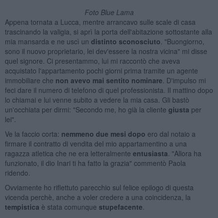
Foto Blue Lama
Appena tornata a Lucca, mentre arrancavo sulle scale di casa
trascinando la valigia, si aprì la porta dell'abitazione sottostante alla
mia mansarda e ne uscì un
distinto sconosciuto
. "Buongiorno,
sono il nuovo proprietario, lei dev'essere la nostra vicina" mi disse
quel signore. Ci presentammo, lui mi raccontò che aveva
acquistato l'appartamento pochi giorni prima tramite un agente
immobiliare che
non avevo mai sentito nominare
. D'impulso mi
feci dare il numero di telefono di quel professionista. Il mattino dopo
lo chiamai e lui venne subito a vedere la mia casa. Gli bastò
un'occhiata per dirmi: "Secondo me, ho già la cliente
giusta
per
lei".
Ve la faccio corta:
nemmeno due mesi dopo
ero dal notaio a
firmare il contratto di vendita del mio appartamentino a una
ragazza atletica che ne era letteralmente
entusiasta
. "Allora ha
funzionato, il dio Inari ti ha fatto la grazia" commentò Paola
ridendo.
Ovviamente ho riflettuto parecchio sul felice epilogo di questa
vicenda perchè, anche a voler credere a una coincidenza, la
tempistica
è stata comunque
stupefacente
.