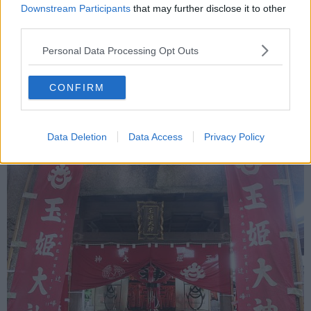
Downstream Participants
that may further disclose it to other
third parties.
Personal Data Processing Opt Outs
CONFIRM
Foto Blue Lama
Data Deletion
Data Access
Privacy Policy