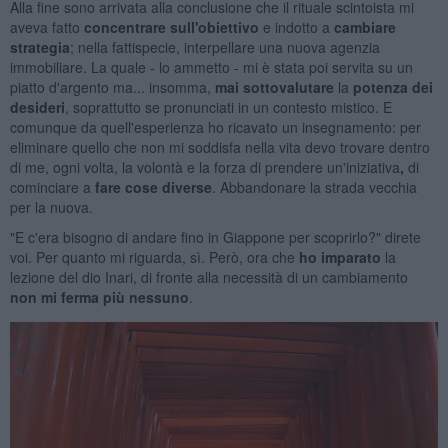
Alla fine sono arrivata alla conclusione che il rituale scintoista mi
aveva fatto
concentrare sull'obiettivo
e indotto a
cambiare
strategia
; nella fattispecie, interpellare una nuova agenzia
immobiliare. La quale - lo ammetto - mi è stata poi servita su un
piatto d'argento ma... insomma,
mai sottovalutare
la
potenza
dei
desideri
, soprattutto se pronunciati in un contesto mistico. E
comunque da quell'esperienza ho ricavato un insegnamento: per
eliminare quello che non mi soddisfa nella vita devo trovare dentro
di me, ogni volta, la volontà e la forza di prendere un'iniziativa
,
di
cominciare a
fare cose
diverse
. Abbandonare la strada vecchia
per la nuova.
"E c'era bisogno di andare fino in Giappone per scoprirlo?" direte
voi. Per quanto mi riguarda, sì. Però, ora che
ho
imparato
la
lezione del dio Inari, di fronte alla necessità di un cambiamento
non mi ferma
più nessuno
.