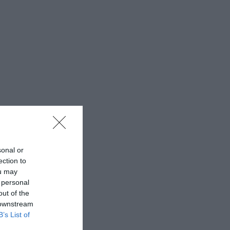
sonal or
ection to
ou may
 personal
out of the
 downstream
B’s List of