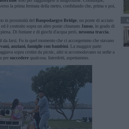
infernale
solo per raggiungere il lungofiume. Comunque,
ro verso la prima fermata della metro, confidando che, prima o poi,
 in prossimità del
Banpodaegyo Bridge
, un ponte di acciaio
A
 ed è costruito sopra un altro ponte chiamato
Jansu
, in grado di
 piena. Di fontane e di giochi d'acqua però,
nessuna traccia
.
l da farsi. Fu in quel momento che ci accorgemmo che stavano
ovani, anziani, famiglie con bambini
. La maggior parte
oggiava sopra cestini da picnic, altri si accomodavano su sedie a
va per
succedere
qualcosa. Interdetti, aspettammo.