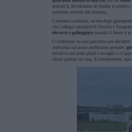
quaranta minuti di marcia
con un
caldo 
arrivati lì, decidemmo di risalire il sentie
saremmo arrivati alla fontana.
Cammina cammina, un'ora dopo giungemmo
che collega i quartieri di Seocho e Yongsan
elevarsi e galleggiare
quando il fiume è in
Ci sedemmo su una panchina per decidere i
arrivando sul posto moltissime persone:
gi
stendeva sul prato plaid e tovaglie e ci app
sdraio portate da casa. Evidentemente, sta