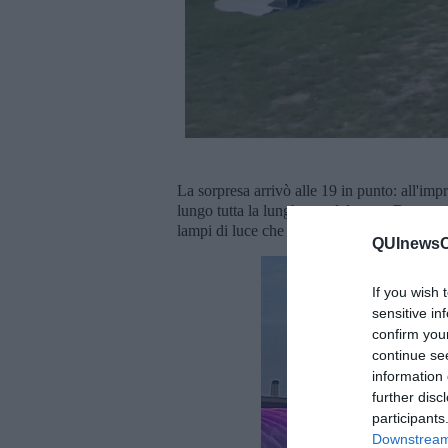
La sorpresa arrivò alle 19 in punto: all'im
lungo tutta la lunghezza del ponte Banpo, d
lampi di luce che cambiavano colore al ritm
QUInewsCu
If you wish 
sensitive in
confirm you
continue se
information 
further disc
participants
Downstream 