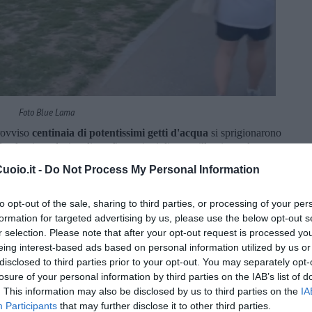
Foto Blue Lama
provviso
centinaia di potentissimi getti d'acqua
si sprigionarono
ando vita a decine di configurazioni diverse, illuminate da
o della musica. Eccola là, la
Moonlight Rainbow Fountain
.
oio.it -
Do Not Process My Personal Information
to opt-out of the sale, sharing to third parties, or processing of your per
formation for targeted advertising by us, please use the below opt-out s
r selection. Please note that after your opt-out request is processed y
eing interest-based ads based on personal information utilized by us or
disclosed to third parties prior to your opt-out. You may separately opt-
losure of your personal information by third parties on the IAB’s list of
. This information may also be disclosed by us to third parties on the
IA
Participants
that may further disclose it to other third parties.