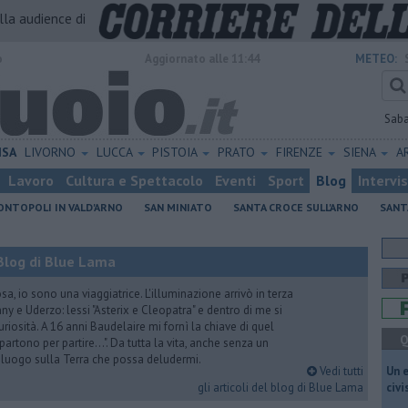
alla audience di
o
Aggiornato alle 11:44
METEO:
Sab
ISA
LIVORNO
LUCCA
PISTOIA
PRATO
FIRENZE
SIENA
A
Lavoro
Cultura e Spettacolo
Eventi
Sport
Blog
Intervi
NTOPOLI IN VALD'ARNO
SAN MINIATO
SANTA CROCE SULL'ARNO
SANT
Blog di Blue Lama
a, io sono una viaggiatrice. L'illuminazione arrivò in terza
y e Uderzo: lessi "Asterix e Cleopatra" e dentro di me si
riosità. A 16 anni Baudelaire mi fornì la chiave di quel
Q
i partono per partire...". Da tutta la vita, anche senza un
e luogo sulla Terra che possa deludermi.
Vedi tutti
​Un 
gli articoli del blog di Blue Lama
civ