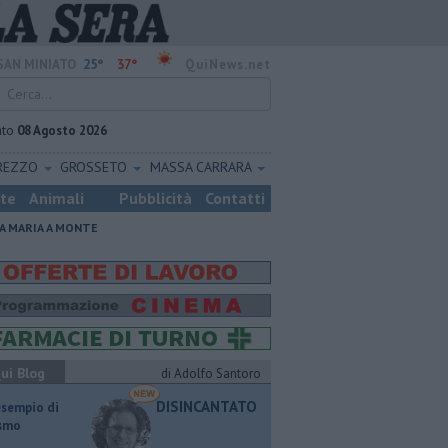
25°
37°
SAN MINIATO
QuiNews.net
ato
08 Agosto 2026
REZZO
GROSSETO
MASSA CARRARA
ste
Animali
Pubblicità
Contatti
A MARIA A MONTE
ui Blog
di Adolfo Santoro
DISINCANTATO
esempio di
ismo