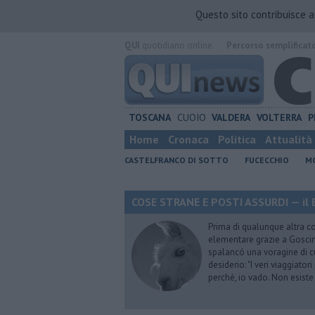
Questo sito contribuisce 
QUI
quotidiano online.
Percorso semplificat
TOSCANA
CUOIO
VALDERA
VOLTERRA
P
Home
Cronaca
Politica
Attualità
CASTELFRANCO DI SOTTO
FUCECCHIO
MO
COSE STRANE E POSTI ASSURDI — il 
Prima di qualunque altra cos
elementare grazie a Goscinn
spalancó una voragine di cu
desiderio: "I veri viaggiator
perchè, io vado. Non esist