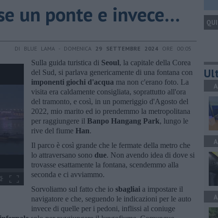
e un ponte e invece...
QUI
DI BLUE LAMA - DOMENICA
29 SETTEMBRE 2024
ORE 00:05
Sulla guida turistica di
Seoul
, la capitale della Corea
Ult
del Sud, si parlava genericamente di una fontana con
imponenti giochi d'acqua
ma non c'erano foto. La
A
visita era caldamente consigliata, soprattutto all'ora
del tramonto, e così, in un pomeriggio d'Agosto del
2022, mio marito ed io prendemmo la metropolitana
per raggiungere il
Banpo Hangang Park
, lungo le
rive del fiume
Han
.
A
Il parco è così grande che le fermate della metro che
lo attraversano sono
due
. Non avendo idea di dove si
trovasse esattamente la fontana, scendemmo alla
seconda e ci avviammo.
Sorvoliamo sul fatto che io
sbagliai
a impostare il
A
navigatore e che, seguendo le indicazioni per le auto
invece di quelle per i pedoni, inflissi al coniuge