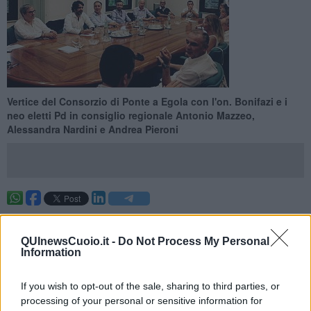
Vertice del Consorzio di Ponte a Egola con l'on. Bonifazi e i
neo eletti Pd in consiglio regionale Antonio Mazzeo,
Alessandra Nardini e Andrea Pieroni
SAN MINIATO —
Un tavolo per la conceria, partecipato dagli enti
locali e dalla Regione che sia un ponte operativo con il governo
QUInewsCuoio.it -
Do Not Process My Personal
centrale.
Information
Questa la proposta uscita dall’incontro nella sede del
Consorzio Conciatori
di Ponte a Egola guidato da Michele
If you wish to opt-out of the sale, sharing to third parties, or
Matteoli. L'iniziativa ha visto la partecipazione dell'onorevole
processing of your personal or sensitive information for
Francesco Bonifazi, tesoriere nazionale del Pd, del sindaco di San