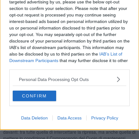
targeted advertising by us, please use the below opt-out
Miniato Vittorio Gabbanini e dei neo eletti in consiglio regionale
section to confirm your selection. Please note that after your
Antonio Mazzeo, Alessandra Nardini e Andrea Pieroni.
opt-out request is processed you may continue seeing
interest-based ads based on personal information utilized by
us or personal information disclosed to third parties prior to
your opt-out. You may separately opt-out of the further
Era stato l'onorevole Bonifazi, che nelle settimane scorse
disclosure of your personal information by third parties on the
aveva visitato il depuratore di Ponte a Egola
e alcune concerie
IAB’s list of downstream participants. This information may
della zona, a manifestare la volontà di approfondire la conoscenza
also be disclosed by us to third parties on the
IAB’s List of
del territorio e del comparto, proponendo un vertice appena fosse
Downstream Participants
that may further disclose it to other
stata eletta la nuova compagine regionale.
third parties.
Di qui l'incontro nel quale sono state analizzate prospettive e
problematiche
di un settore che è un caposaldo dell'export
Personal Data Processing Opt Outs
provinciale e regionale. E' stato lo stesso Bonifazi ad auspicare
l'organizzazione del prossimo incontro - prima riunione del tavolo
CONFIRM
della conceria - a Roma con la presenza dei rappresentanti del
Governo.
Il presidente Michele Matteoli sottolinea l'importanza di
Data Deletion
Data Access
Privacy Policy
questa collaborazione che
"sicuramente - dice - potrà essere un
contributo importante per affrontare le tante sfide che abbiamo
davanti: tra tutte quella di intercettare la ripresa, ma anche quella di
mettere in condizione il Comprensorio del Cuoio di mantenersi