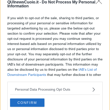
QUInewsCuoio.it -
Do Not Process My Personal
interamente riservata agli amministratori, organizzata in
Information
collaborazione con
Anci Toscana
. Sindaci e amministratori di
Comuni, Province e Regione, potranno così tornare a sfidarsi in un
percorso a più difficoltà, come avvenne nelle due precedenti
If you wish to opt-out of the sale, sharing to third parties, or
edizioni, sulla distanza di 10 Km e della Mezza Maratona.
processing of your personal or sensitive information for
targeted advertising by us, please use the below opt-out
section to confirm your selection. Please note that after your
opt-out request is processed you may continue seeing
interest-based ads based on personal information utilized by
Cinque le tipologie di corsa: le gare principali competitive di
21,097
us or personal information disclosed to third parties prior to
Km
(omologate Fidal) e
10 Km
, tre percorsi ludico-motori (
3 Km
,
7
your opt-out. You may separately opt-out of the further
Km
e
10 Km
). La gara ludico motoria fanno parte del calendario del
Trofeo Pisano di Podismo e delle Tre Provincie, ed è aperta a tutti.
disclosure of your personal information by third parties on the
Come di consueto le gare prenderanno il via lunedì
8 dicembre
,
IAB’s list of downstream participants. This information may
con partenza dalla
Casa Culturale
alle
9
e alle
9.10
partenza della
also be disclosed by us to third parties on the
IAB’s List of
Mini run
che si svolgerà all'interno dello spazio verde della Casa
Downstream Participants
that may further disclose it to other
Culturale. In piazza Giulio Scali sarà allestito due maxi schermi da
third parties.
cui sarà possibile seguire tutte le fasi della gara. All’arrivo verrà
offerto a tutti i partecipanti un piatto di riso al tartufo bianco di San
Personal Data Processing Opt Outs
Miniato preparato dal famoso chef-podista
Marco Nebbiai
.
Come da tradizione, anche quest’anno sarà consegnata ai
CONFIRM
partecipanti una medaglia che raffigura uno scorcio della Città: la