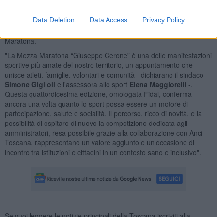
chiesa del Santissimo Crocifisso. Premi anche per le squadre più
numerose alla partenza e per quelle che porteranno al traguardo il
Data Deletion
Data Access
Privacy Policy
maggior numero di atleti e atlete. A tutti i podisti iscritti alla gara
competitiva sarà donata una maglietta con il logo della Mezza
Maratona.
"La Mezza Maratona “Giuseppe Cerone” è una delle manifestazioni
sportive più amate del nostro territorio, un appuntamento che
unisce atleti, famiglie, volontari e comunità - dichiarano il sindaco
Simone Giglioli
e l'assessora allo sport
Elena Maggiorelli
-.
Questa quattordicesima edizione, omologata Fidal, conferma
ancora una volta quanto lo sport possa essere un motore di
partecipazione, salute e socialità. Il percorso, ricco di novità, e la
possibilità di ospitare di nuovo la competizione dedicata agli
amministratori, resa possibile grazie alla collaborazione con Anci
Toscana, rappresentano un valore aggiunto e un'occasione di
incontro tra istituzioni e cittadini in un contesto sano e inclusivo".
Se vuoi leggere le notizie principali della Toscana iscriviti alla