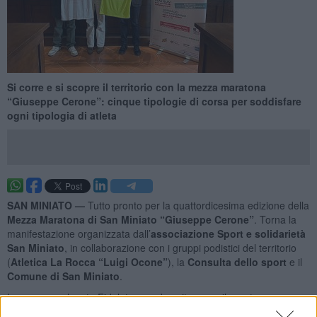
Si corre e si scopre il territorio con la mezza maratona
“Giuseppe Cerone”: cinque tipologie di corsa per soddisfare
ogni tipologia di atleta
SAN MINIATO —
Tutto pronto per la quattordicesima edizione della
Mezza Maratona di San Miniato “Giuseppe Cerone”
. Torna la
manifestazione organizzata dall’
associazione Sport e solidarietà
San Miniato
, in collaborazione con i gruppi podistici del territorio
(
Atletica La Rocca “Luigi Ocone”
), la
Consulta dello sport
e il
Comune di San Miniato
.
La gara, omologata Fidal, torna ad ospitare per il quarto anno
anche la competizione inserita nel campionato regionale toscano,