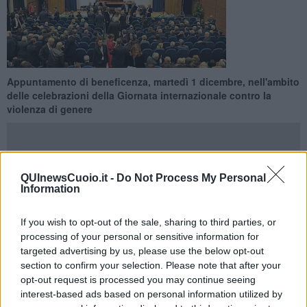
Appuntamento di beneficenza, martedì 1 dicembre, nell'ambito
delle celebrazioni della Giornata internazionale contro la
violenza di genere
QUInewsCuoio.it -
Do Not Process My Personal
Information
SAN MINIATO —
E' una di quelle cose che fa bene a sé e allo
stesso tempo anche agli altri.
If you wish to opt-out of the sale, sharing to third parties, or
Perché la musica è cultura e divertimento e perché il ricavato
processing of your personal or sensitive information for
della serata sarà devoluto all'associazione
Frida
, che combatte
targeted advertising by us, please use the below opt-out
la violenza di genere aiutando le persone che la subiscono e anche
section to confirm your selection. Please note that after your
promuovendo una cultura di parità e rispetto.
opt-out request is processed you may continue seeing
interest-based ads based on personal information utilized by