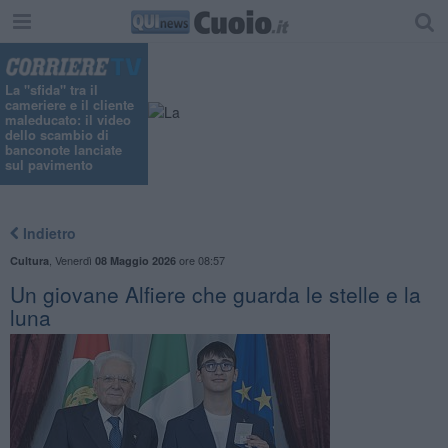
La "sfida" tra il
cameriere e il cliente
maleducato: il video
dello scambio di
banconote lanciate
sul pavimento
Indietro
,
Venerdì
ore 08:57
Cultura
08 Maggio 2026
Un giovane Alfiere che guarda le stelle e la
luna