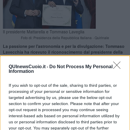
Il presidente Mattarella e Tommaso Laveglia
Foto di: Presidenza della Repubblica Italiana - Quirinale
La passione per l'astronomia e per la divulgazione: Tommaso
Lavecchia ha ricevuto il riconoscimento dal presidente della
Repubblica
QUInewsCuoio.it -
Do Not Process My Personal
Information
If you wish to opt-out of the sale, sharing to third parties, or
processing of your personal or sensitive information for
SAN MINIATO —
15 anni e già Alfiere della Repubblica:
Tommaso
targeted advertising by us, please use the below opt-out
Lavecchia
è tra i 28 ragazzi italiani nominati
Alfieri della
section to confirm your selection. Please note that after your
Repubblica
dal Presidente Sergio Mattarella. La cerimonia si è
opt-out request is processed you may continue seeing
svolta al
Palazzo del Quirinale
, dove il giovane di Roffia ha
interest-based ads based on personal information utilized by
ricevuto il prestigioso riconoscimento.
us or personal information disclosed to third parties prior to
Tommaso si è distinto per la sua
passione per l’astronomia e per
your opt-out. You may separately opt-out of the further