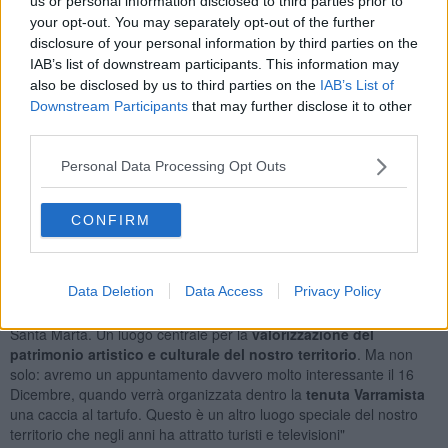
us or personal information disclosed to third parties prior to
penalizzato le attività commerciali e impedito la socializzazione - ha
your opt-out. You may separately opt-out of the further
spiegato il
sindaco Giovanni Capecchi
- cerchiamo di mettere in
campo iniziative che possano andare nel senso dello
sviluppo del
disclosure of your personal information by third parties on the
nostro territorio
, dal punto di vista commerciale e dell’attrazione
IAB’s list of downstream participants. This information may
delle persone. Una è senza dubbio valorizzare un prodotto che ci
also be disclosed by us to third parties on the
IAB’s List of
caratterizza: il tartufo, che è un
ambasciatore del nostro
Downstream Participants
that may further disclose it to other
territorio
. Credo sia importante farci conoscere attraverso un
third parties.
prodotto di punta così valorizzato e apprezzato in tutto il mondo”.
Personal Data Processing Opt Outs
CONFIRM
Presente anche l’assessore alle Attività produttive di Montopoli,
Valerio Martinelli
. “Il calendario di questa rassegna ha un
sottotitolo molto particolare: "Bianco fino a Natale" - ha commentato
Data Deletion
Data Access
Privacy Policy
- le iniziative si distribuiscono per tutto Dicembre e cominceremo
con una cena in un luogo molto particolare, cioè il Conservatorio di
Santa Marta. Un luogo centrale per la
valorizzazione del
patrimonio artistico e culturale del nostro territorio
. Ma non
solo: avremo un appuntamento davvero molto interessante il 16
Dicembre, quando verrà organizzata dentro la
tenuta Varramista
una caccia al tartufo. Questo è un altro luogo speciale del nostro
territorio che negli anni ha attratto turisti e televisioni"