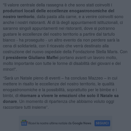
"Il valore centrale della rassegna è che sono stati coinvolti i
produttori locali delle eccellenze enogastronomiche del
nostro territorio
, dalla pasta alla carne, e a venire coinvolti sono
anche i nostri ristoranti. Al di là degli appuntamenti istituzionali, ci
saranno singoli appuntamenti nei ristoranti, dove si potranno
gustare le eccellenze del nostro territorio a partire dal tartufo
bianco - ha proseguito - un altro evento da non perdere sarà la
cena di solidarietà, con il ricavato che verrà destinato alla
costruzione del nuovo ospedale della Fondazione Stella Maris. Con
il
presidente Giuliano Maffei
portano avanti un lavoro molto,
molto importante con tutte le forme di disabilità dei giovani e dei
minori".
“Sarà un Natale pieno di eventi – ha concluso Mazzeo – in cui
mettere in risalto le eccellenze del nostro territorio, le qualità
enogastronomiche e la possibilità, soprattutto per le bimbe e i
bimbi, di
ritornare a vivere le emozioni che solo il Natale sa
donare
. Un momento di ripartenza che abbiamo voluto oggi
raccontare tutti insieme”.