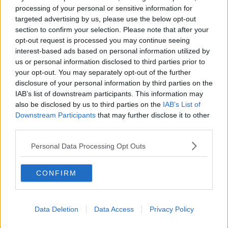
laiche - ha aggiunto il primo cittadino - è un valore aggiunto per il
processing of your personal or sensitive information for
tempo che viviamo".
targeted advertising by us, please use the below opt-out
section to confirm your selection. Please note that after your
Una cerimonia raccolta, ma sentita grazie al calore del pubblico che
opt-out request is processed you may continue seeing
giovedì sera ha potuto ascoltare i fili della storia riannodarsi fino ad
interest-based ads based on personal information utilized by
arrivare all’oggi, a quando un microterritorio si è messo in
us or personal information disclosed to third parties prior to
collegamento con altre realtà italiane e del mondo partendo proprio
dal culto di San Lorenzo. Una serata dedicata alle emozioni e alla
your opt-out. You may separately opt-out of the further
riscoperta di storie antiche. Storie come quella di Stefano Mattii che
disclosure of your personal information by third parties on the
ha raccontato come è nato
l'inno a San Lorenzo
(tradotto e
IAB’s list of downstream participants. This information may
cantato in molte lingue nel mondo) e come un piccolo coro di
also be disclosed by us to third parties on the
IAB’s List of
provincia sia diventato il coro principale delle celebrazioni della
Downstream Participants
that may further disclose it to other
basilica romana.
third parties.
Personal Data Processing Opt Outs
CONFIRM
Data Deletion
Data Access
Privacy Policy