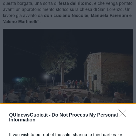
questa borgata, una sorta di
festa del ritorno
, e che venga portato
avanti un approfondimento storico sulla chiesa di San Lorenzo. Un
lavoro già avviato da
don Luciano Niccolai, Manuela Parentini e
Valerio Martinelli".
QUInewsCuoio.it -
Do Not Process My Personal
Information
"Conoscere e tramandare le nostre origini e le tradizioni religiose e
If you wish to opt-out of the sale, sharing to third parties, or