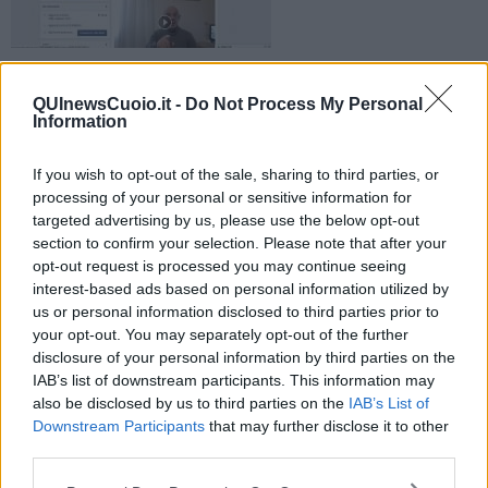
Molte persone si sono strette virtualmente sul web intorno ai
ragazzi della Casa di Ventignano
QUInewsCuoio.it -
Do Not Process My Personal
Information
If you wish to opt-out of the sale, sharing to third parties, or
processing of your personal or sensitive information for
targeted advertising by us, please use the below opt-out
FUCECCHIO —
Successo inaspettato, in poco meno di una
section to confirm your selection. Please note that after your
settimana, per l'hashtag
#iostocongliortolanicoraggiosi
lanciato
opt-out request is processed you may continue seeing
il 6 gennaio scorso sulla pagina Facebook dell'associazione
interest-based ads based on personal information utilized by
Autismo Toscana
per ribadire la loro contrarietà a qualunque
us or personal information disclosed to third parties prior to
ipotesi di istituzionalizzazione.
your opt-out. You may separately opt-out of the further
In pochi giorni, infatti, molte persone lo hanno condiviso,
disclosure of your personal information by third parties on the
mostrandosi virtualmente vicine ai progetti di vita dei ragazzi della
IAB’s list of downstream participants. This information may
Casa di Ventignano
e in generale di tutte le persone con disabilità
also be disclosed by us to third parties on the
IAB’s List of
grave. In questi giorni, l'articolo pubblicato ha avuto
9016
Downstream Participants
that may further disclose it to other
visualizzazioni; 34398 contatti; 234 condivisioni
.
third parties.