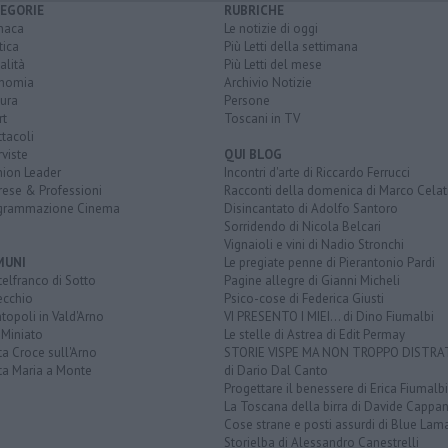
EGORIE
RUBRICHE
naca
Le notizie di oggi
tica
Più Letti della settimana
alità
Più Letti del mese
nomia
Archivio Notizie
ura
Persone
rt
Toscani in TV
tacoli
rviste
QUI BLOG
nion Leader
Incontri d'arte di Riccardo Ferrucci
rese & Professioni
Racconti della domenica di Marco Celat
grammazione Cinema
Disincantato di Adolfo Santoro
Sorridendo di Nicola Belcari
Vignaioli e vini di Nadio Stronchi
MUNI
Le pregiate penne di Pierantonio Pardi
elfranco di Sotto
Pagine allegre di Gianni Micheli
ecchio
Psico-cose di Federica Giusti
opoli in Vald'Arno
VI PRESENTO I MIEI... di Dino Fiumalbi
 Miniato
Le stelle di Astrea di Edit Permay
a Croce sull'Arno
STORIE VISPE MA NON TROPPO DISTR
ta Maria a Monte
di Dario Dal Canto
Progettare il benessere di Erica Fiumalbi
La Toscana della birra di Davide Cappan
Cose strane e posti assurdi di Blue Lam
Storielba di Alessandro Canestrelli