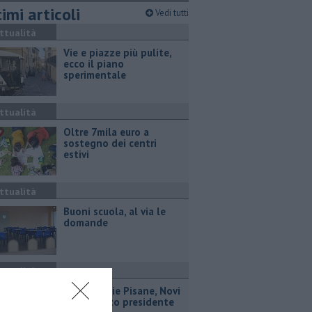
imi articoli
Vedi tutti
ttualità
Vie e piazze più pulite,
ecco il piano
sperimentale
ttualità
Oltre 7mila euro a
sostegno dei centri
estivi
ttualità
Buoni scuola, al via le
domande
ttualità
Misericordie Pisane, Novi
confermato presidente