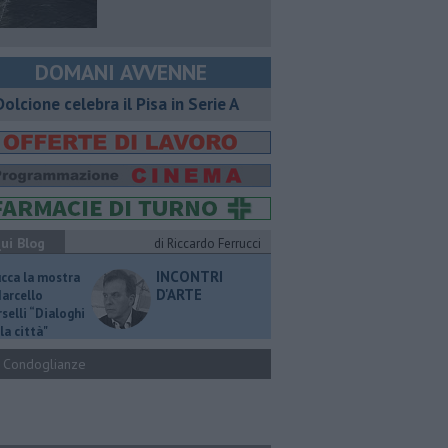
DOMANI AVVENNE
 Dolcione celebra il Pisa in Serie A
ui Blog
di Riccardo Ferrucci
INCONTRI
ucca la mostra
D'ARTE
Marcello
selli “Dialoghi
la città"
Condoglianze