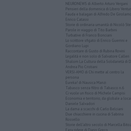
NEURONEWS di Alberto Arturo Vergani
Pensieri della domenica di Libero Ventur
Fauda e balagan di Alfredo De Girolam
Enrico Catassi
Storie di ordinaria umanità di Nicolò Ste
Parole in viaggio di Tito Barbini
Turbative di Franco Bonciani
Lo scrittore sfigato di Enrico Guerrini e
Gordiano Lupi
Raccontare di Gusto di Rubina Rovini
Legalità e non solo di Salvatore Calleri
Shalom La Cultura della Solidarietà di 
Andrea Pio Cristiani
VERSI-AMO di Chi mette al centro la
persona
Eureka! di Nausica Manzi
Tabasco senza filtro di Tabasco n.6
Ci vuole un fisico di Michele Campisi
Economia e territorio, da globale a loca
Daniele Salvadori
La dama a scacchi di Carlo Belciani
Due chiacchiere in cucina di Sabrina
Rossello
Storie dell'altro secolo di Marcella Bito
Easy ridere di Dario Greco