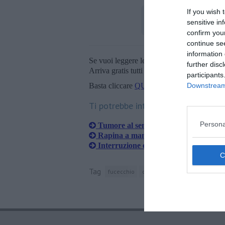
If you wish 
sensitive in
confirm you
continue se
information 
Se vuoi leggere le notizie principali della T
further disc
Arriva gratis tutti i giorni alle 20:00 dirett
participants
Downstream 
Basta cliccare
QUI
Ti potrebbe interessare anche:
Persona
Tumore al seno, la prevenzione viaggi
Rapina a mano armata alla Coop, nes
Interruzione elettrica straordinaria p
Tag
fucecchio
città metropolitana di firenze