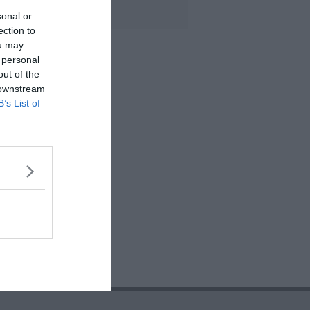
sonal or
ection to
ou may
 personal
out of the
 downstream
B’s List of