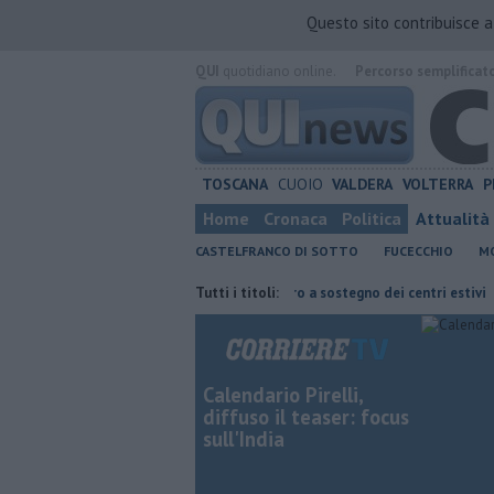
Questo sito contribuisce 
QUI
quotidiano online.
Percorso semplificat
TOSCANA
CUOIO
VALDERA
VOLTERRA
P
Home
Cronaca
Politica
Attualità
CASTELFRANCO DI SOTTO
FUCECCHIO
MO
piano sperimentale
Oltre 7mila euro a sostegno dei centri estivi
Tutti i titoli:
Buo
Calendario Pirelli,
diffuso il teaser: focus
sull'India