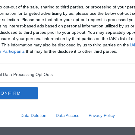
to opt-out of the sale, sharing to third parties, or processing of your per
formation for targeted advertising by us, please use the below opt-out s
r selection. Please note that after your opt-out request is processed y
eing interest-based ads based on personal information utilized by us or
disclosed to third parties prior to your opt-out. You may separately opt-
oscana iscriviti alla
Newsletter QUInews - ToscanaMedia.
losure of your personal information by third parties on the IAB’s list of
amente nella tua casella di posta.
. This information may also be disclosed by us to third parties on the
IA
Participants
that may further disclose it to other third parties.
l Data Processing Opt Outs
a in treno
sun ferito
er lavori
CONFIRM
riserva naturale poggio adorno
Data Deletion
Data Access
Privacy Policy