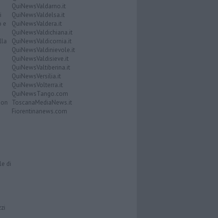
QuiNewsValdarno.it
i
QuiNewsValdelsa.it
o e
QuiNewsValdera.it
QuiNewsValdichiana.it
lla
QuiNewsValdicornia.it
QuiNewsValdinievole.it
QuiNewsValdisieve.it
QuiNewsValtiberina.it
QuiNewsVersilia.it
QuiNewsVolterra.it
QuiNewsTango.com
Don
ToscanaMediaNews.it
Fiorentinanews.com
le di
zzi