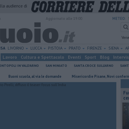
alla audience di
o
Aggiornato alle 19:00
METEO:
Vene
ISA
LIVORNO
LUCCA
PISTOIA
PRATO
FIRENZE
SIENA
A
Lavoro
Cultura e Spettacolo
Eventi
Sport
Blog
Intervi
NTOPOLI IN VALD'ARNO
SAN MINIATO
SANTA CROCE SULL'ARNO
SANT
ni scuola, al via le domande
Misericordie Pisane, Novi confermato pr
Fu
ce