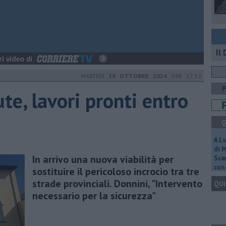
Il
MARTEDÌ
29 OTTOBRE 2024
ORE 17:51
te, lavori pronti entro
Q
A L
di 
In arrivo una nuova viabilità per
Scar
con 
sostituire il pericoloso incrocio tra tre
strade provinciali. Donnini, "Intervento
QUI
necessario per la sicurezza"