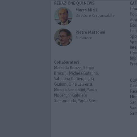
REDAZIONE QUI NEWS
CAT
Cro
Marco Migli
Poli
Direttore Responsabile
Attu
Eco
Cult
Pietro Mattonai
Spo
Redattore
Spet
Inte
Opi
Imp
Collaboratori
Pro
Marcella Bitozzi, Sergio
Braccini, Michele Bufalino,
Valentina Caffieri, Linda
CO
Giuliani, Dina Laurenzi,
Cast
Monica Nocciolini, Paolo
Fuc
Nocentini, Gabriele
Mont
Santarnecchi, Paola Silvi.
San
Sant
San