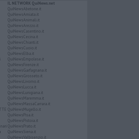
IL NETWORK QuiNews.net
QuiNewsAbetone.it
QuiNewsAmiata.it
QuiNewsAnimali.it
QuiNewsArezzo.it
QuiNewsCasentino.it
QuiNewsCecina.it
QuiNewsChianti.it
QuiNewsCuoio.it
QuiNewsElba.it
i
QuiNewsEmpolese.it
QuiNewsFirenze.it
QuiNewsGarfagnana.it
QuiNewsGrosseto.it
QuiNewsLivorno.it
QuiNewsLucca.it
QuiNewsLunigiana.it
QuiNewsMaremma.it
QuiNewsMassaCarrara.it
ATTE
QuiNewsMugello.it
QuiNewsPisa.it
QuiNewsPistoia.it
nari
QuiNewsPrato.it
a
QuiNewsSiena.it
QuiNewsValbisenzio.it