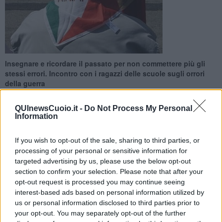
Insegnare e ricordare il passato per non commettere più gli
stessi errori. Incontro con i ragazzi delle scuole sugli orrori
della guerra
QUInewsCuoio.it -
Do Not Process My Personal
Information
If you wish to opt-out of the sale, sharing to third parties, or
FUCECCHIO —
Una storia sulla
resistenza
e sui dolori della
processing of your personal or sensitive information for
guerra.
Adelmo Cervi
, allora poco più che neonato, ha deciso di
targeted advertising by us, please use the below opt-out
narrare come testimonianza una memoria che non si può e non si
section to confirm your selection. Please note that after your
deve cancellare.
opt-out request is processed you may continue seeing
Lunedì 24 Febbraio l'amministrazione comunale, in collaborazione
interest-based ads based on personal information utilized by
con
Anpi
, promuove due momenti di incontro: Il primo dedicato agli
us or personal information disclosed to third parties prior to
studenti dell
'istituto Checchi
, che alle ore 10 al teatro Pacini
your opt-out. You may separately opt-out of the further
incontreranno Adelmo Cervi per ascoltare la sua testimonianza;