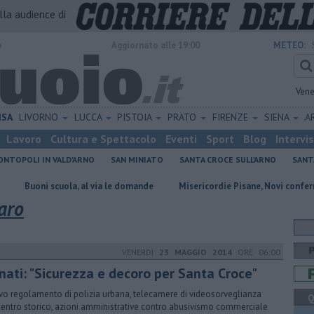
alla audience di
o
Aggiornato alle 19:00
METEO:
Vene
ISA
LIVORNO
LUCCA
PISTOIA
PRATO
FIRENZE
SIENA
A
Lavoro
Cultura e Spettacolo
Eventi
Sport
Blog
Intervi
NTOPOLI IN VALD'ARNO
SAN MINIATO
SANTA CROCE SULL'ARNO
SANT
scuola, al via le domande
Misericordie Pisane, Novi confermato presi
aro
VENERDÌ
23 MAGGIO 2014
ORE 06:00
nati: "Sicurezza e decoro per Santa Croce"
o regolamento di polizia urbana, telecamere di videosorveglianza
Q
centro storico, azioni amministrative contro abusivismo commerciale