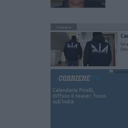
Cronaca
Cam
Sei 
Dena
Calendario Pirelli,
diffuso il teaser: focus
sull'India