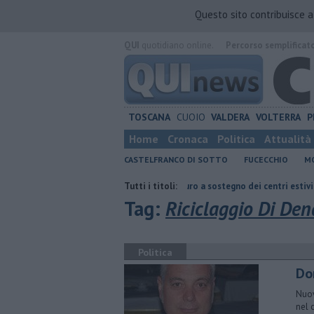
Questo sito contribuisce 
QUI
quotidiano online.
Percorso semplificat
TOSCANA
CUOIO
VALDERA
VOLTERRA
P
Home
Cronaca
Politica
Attualità
CASTELFRANCO DI SOTTO
FUCECCHIO
MO
o sperimentale
Oltre 7mila euro a sostegno dei centri estivi
Tutti i titoli:
Buoni 
Tag:
Riciclaggio Di Den
Politica
Do
Nuov
nel 