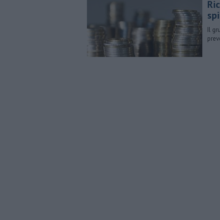
Ri
sp
Il g
prev