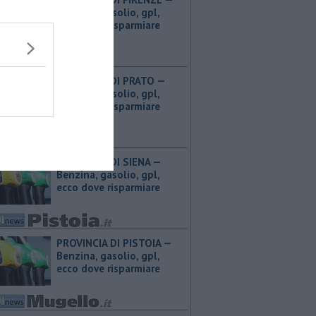
Benzina, gasolio, gpl,
ecco dove risparmiare
PROVINCIA DI PRATO — ​
Benzina, gasolio, gpl,
ecco dove risparmiare
PROVINCIA DI SIENA — ​
Benzina, gasolio, gpl,
ecco dove risparmiare
PROVINCIA DI PISTOIA — ​
Benzina, gasolio, gpl,
ecco dove risparmiare