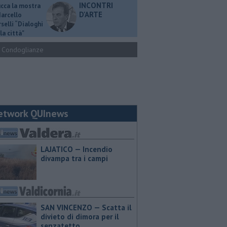
INCONTRI
ucca la mostra
D'ARTE
Marcello
selli “Dialoghi
la città"
Condoglianze
etwork QUInews
LAJATICO — Incendio
divampa tra i campi
SAN VINCENZO — Scatta il
divieto di dimora per il
senzatetto