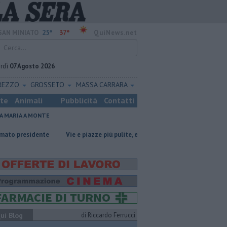
25°
37°
SAN MINIATO
QuiNews.net
rdì
07 Agosto 2026
REZZO
GROSSETO
MASSA CARRARA
ste
Animali
Pubblicità
Contatti
A MARIA A MONTE
dente
Vie e piazze più pulite, ecco il piano sperimentale
Oltre 7mila
ui Blog
di Riccardo Ferrucci