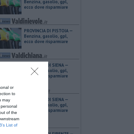
Benzina, gasolio, gpl,
ecco dove risparmiare
PROVINCIA DI PISTOIA — ​
Benzina, gasolio, gpl,
ecco dove risparmiare
PROVINCIA DI SIENA — ​
Benzina, gasolio, gpl,
ecco dove risparmiare
sonal or
ection to
PROVINCIA DI SIENA — ​
ou may
Benzina, gasolio, gpl,
 personal
ecco dove risparmiare
out of the
 downstream
B’s List of
PROVINCIA DI FIRENZE — ​