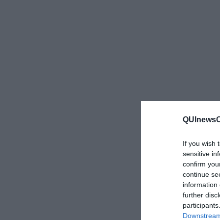
QUInewsCu
If you wish 
sensitive in
confirm you
continue se
information 
further disc
participants
Downstream 