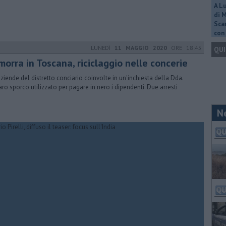
A L
di 
Scar
con 
LUNEDÌ
11 MAGGIO 2020
ORE 18:45
QUI
orra in Toscana, riciclaggio nelle concerie
aziende del distretto conciario coinvolte in un'inchiesta della Dda.
ro sporco utilizzato per pagare in nero i dipendenti. Due arresti
N