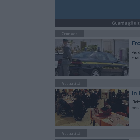
Cronaca
Fro
Più 
cuoi
Attualità
In 
L'in
pers
Attualità