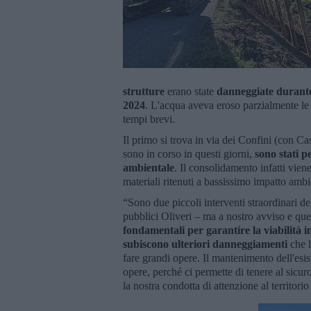
strutture
erano state
danneggiate durante 
2024
. L'acqua aveva eroso parzialmente le s
tempi brevi.
Il primo si trova in via dei Confini (con Cas
sono in corso in questi giorni,
sono stati p
ambientale
. Il consolidamento infatti viene
materiali ritenuti a bassissimo impatto ambi
“Sono due piccoli interventi straordinari de
pubblici Oliveri – ma a nostro avviso e que
fondamentali per garantire la viabilità i
subiscono ulteriori danneggiamenti
che 
fare grandi opere. Il mantenimento dell'esi
opere, perché ci permette di tenere al sicu
la nostra condotta di attenzione al territor