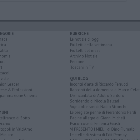
EGORIE
RUBRICHE
naca
Le notizie di oggi
tica
Più Letti della settimana
alità
Più Letti del mese
nomia
Archivio Notizie
ura
Persone
rt
Toscani in TV
tacoli
rviste
QUI BLOG
nion Leader
Incontri d'arte di Riccardo Ferrucci
rese & Professioni
Racconti della domenica di Marco Celat
grammazione Cinema
Disincantato di Adolfo Santoro
Sorridendo di Nicola Belcari
Vignaioli e vini di Nadio Stronchi
MUNI
Le pregiate penne di Pierantonio Pardi
elfranco di Sotto
Pagine allegre di Gianni Micheli
ecchio
Psico-cose di Federica Giusti
opoli in Vald'Arno
VI PRESENTO I MIEI... di Dino Fiumalbi
 Miniato
Le stelle di Astrea di Edit Permay