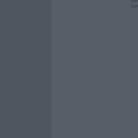
Sant
San