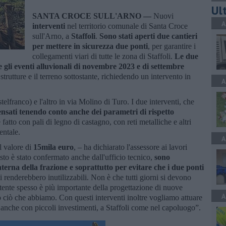
Ult
SANTA CROCE SULL'ARNO —
Nuovi
A
interventi
nel territorio comunale di Santa Croce
sull'Arno, a
Staffoli
.
Sono stati aperti due cantieri
per mettere in sicurezza due ponti
, per garantire i
collegamenti viari di tutte le zona di Staffoli.
Le due
gli eventi alluvionali di novembre 2023 e di settembre
trutture e il terreno sottostante, richiedendo un intervento in
A
telfranco) e l'altro in via Molino di Turo. I due interventi, che
ensati tenendo conto anche dei parametri di rispetto
 fatto con pali di legno di castagno, con reti metalliche e altri
entale.
A
l valore di
15mila euro
, – ha dichiarato l'assessore ai lavori
sto è stato confermato anche dall'ufficio tecnico,
sono
nterna della frazione e soprattutto per evitare che i due ponti
li renderebbero inutilizzabili. Non è che tutti giorni si devono
stente spesso è più importante della progettazione di nuove
A
ro ciò che abbiamo. Con questi interventi inoltre vogliamo attuare
io anche con piccoli investimenti, a Staffoli come nel capoluogo”.