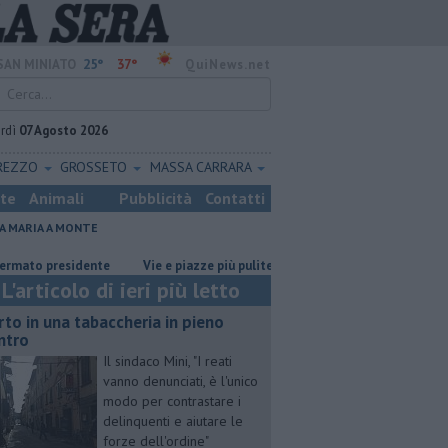
25°
37°
SAN MINIATO
QuiNews.net
rdì
07 Agosto 2026
REZZO
GROSSETO
MASSA CARRARA
ste
Animali
Pubblicità
Contatti
A MARIA A MONTE
residente
Vie e piazze più pulite, ecco il piano sperimentale
Oltre 
L'articolo di ieri più letto
rto in una tabaccheria in pieno
ntro
Il sindaco Mini, "I reati
vanno denunciati, è l'unico
modo per contrastare i
delinquenti e aiutare le
forze dell'ordine"