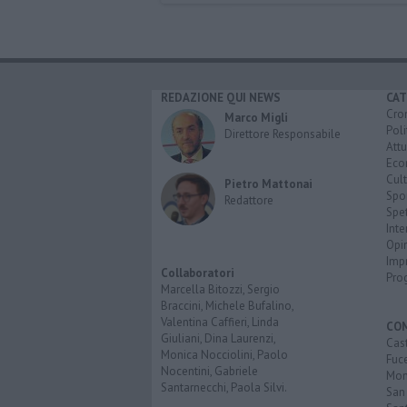
REDAZIONE QUI NEWS
CAT
Cro
Marco Migli
Poli
Direttore Responsabile
Attu
Eco
Cult
Pietro Mattonai
Spo
Redattore
Spet
Inte
Opi
Imp
Collaboratori
Pro
Marcella Bitozzi, Sergio
Braccini, Michele Bufalino,
Valentina Caffieri, Linda
CO
Giuliani, Dina Laurenzi,
Cast
Monica Nocciolini, Paolo
Fuc
Nocentini, Gabriele
Mont
Santarnecchi, Paola Silvi.
San