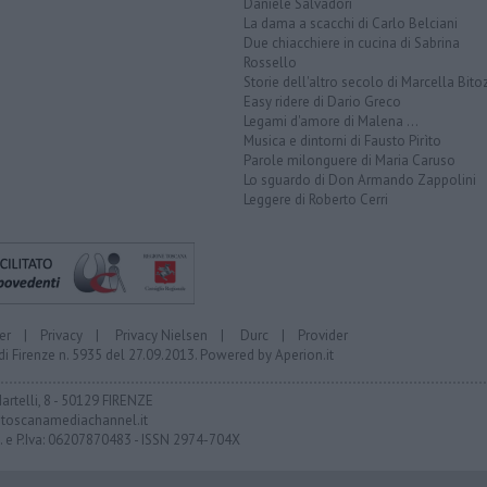
Daniele Salvadori
La dama a scacchi di Carlo Belciani
Due chiacchiere in cucina di Sabrina
Rossello
Storie dell'altro secolo di Marcella Bito
Easy ridere di Dario Greco
Legami d'amore di Malena ...
Musica e dintorni di Fausto Pirìto
Parole milonguere di Maria Caruso
Lo sguardo di Don Armando Zappolini
Leggere di Roberto Cerri
er
|
Privacy
|
Privacy Nielsen
|
Durc
|
Provider
di Firenze n. 5935 del 27.09.2013. Powered by
Aperion.it
Martelli, 8 - 50129 FIRENZE
toscanamediachannel.it
F. e P.Iva: 06207870483 - ISSN 2974-704X