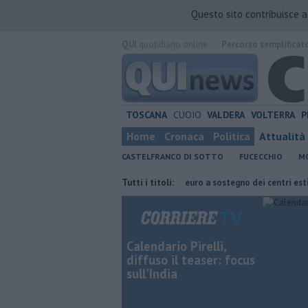
Questo sito contribuisce 
QUI
quotidiano online.
Percorso semplificat
TOSCANA
CUOIO
VALDERA
VOLTERRA
P
Home
Cronaca
Politica
Attualità
CASTELFRANCO DI SOTTO
FUCECCHIO
MO
l piano sperimentale
Oltre 7mila euro a sostegno dei centri estivi
Tutti i titoli:
B
Calendario Pirelli,
diffuso il teaser: focus
sull'India