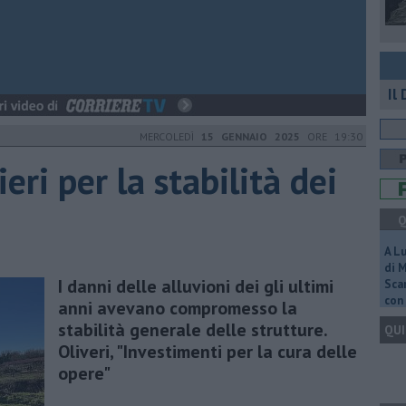
Il
MERCOLEDÌ
15 GENNAIO 2025
ORE 19:30
eri per la stabilità dei
Q
A L
di 
I danni delle alluvioni dei gli ultimi
Scar
con 
anni avevano compromesso la
stabilità generale delle strutture.
QUI
Oliveri, "Investimenti per la cura delle
opere"