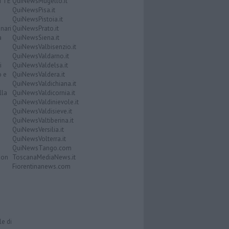
ATTE
QuiNewsMugello.it
QuiNewsPisa.it
QuiNewsPistoia.it
nari
QuiNewsPrato.it
a
QuiNewsSiena.it
QuiNewsValbisenzio.it
QuiNewsValdarno.it
i
QuiNewsValdelsa.it
o e
QuiNewsValdera.it
QuiNewsValdichiana.it
lla
QuiNewsValdicornia.it
QuiNewsValdinievole.it
QuiNewsValdisieve.it
QuiNewsValtiberina.it
QuiNewsVersilia.it
QuiNewsVolterra.it
QuiNewsTango.com
Don
ToscanaMediaNews.it
Fiorentinanews.com
le di