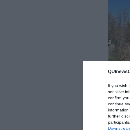
QUInewsCu
If you wish 
sensitive in
confirm you
continue se
information 
further disc
participants
Downstream 