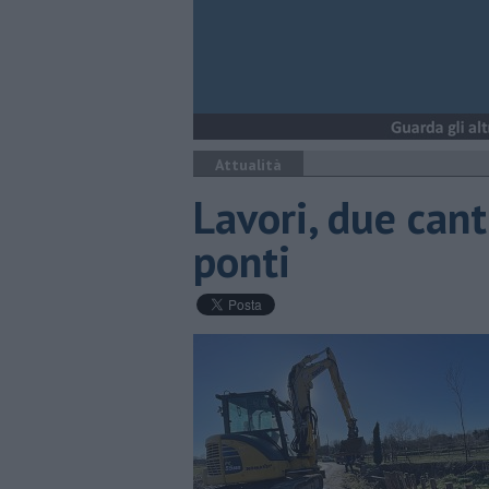
Attualità
Lavori, due canti
ponti