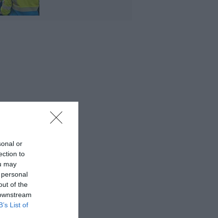
sonal or
ection to
ou may
 personal
out of the
 downstream
B’s List of