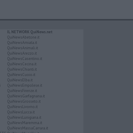
IL NETWORK QuiNews.net
QuiNewsAbetone.it
QuiNewsAmiata.it
QuiNewsAnimali.it
QuiNewsArezzo.it
QuiNewsCasentino.it
QuiNewsCecina.it
QuiNewsChianti.it
QuiNewsCuoio.it
QuiNewsElba.it
i
QuiNewsEmpolese.it
QuiNewsFirenze.it
QuiNewsGarfagnana.it
QuiNewsGrosseto.it
QuiNewsLivorno.it
QuiNewsLucca.it
QuiNewsLunigiana.it
QuiNewsMaremma.it
QuiNewsMassaCarrara.it