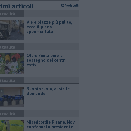
imi articoli
Vedi tutti
ttualità
Vie e piazze più pulite,
ecco il piano
sperimentale
ttualità
Oltre 7mila euro a
sostegno dei centri
estivi
ttualità
Buoni scuola, al via le
domande
ttualità
Misericordie Pisane, Novi
confermato presidente