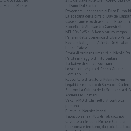
a Croce sull'Arno
STORIE VISPE MA NON TROPPO DISTR
ta Maria a Monte
di Dario Dal Canto
Progettare il benessere di Erica Fiumalbi
La Toscana della birra di Davide Cappan
Cose strane e posti assurdi di Blue Lam
Storielba di Alessandro Canestrelli
NEURONEWS di Alberto Arturo Vergani
Pensieri della domenica di Libero Ventur
Fauda e balagan di Alfredo De Girolam
Enrico Catassi
Storie di ordinaria umanità di Nicolò Ste
Parole in viaggio di Tito Barbini
Turbative di Franco Bonciani
Lo scrittore sfigato di Enrico Guerrini e
Gordiano Lupi
Raccontare di Gusto di Rubina Rovini
Legalità e non solo di Salvatore Calleri
Shalom La Cultura della Solidarietà di 
Andrea Pio Cristiani
VERSI-AMO di Chi mette al centro la
persona
Eureka! di Nausica Manzi
Tabasco senza filtro di Tabasco n.6
Ci vuole un fisico di Michele Campisi
Economia e territorio, da globale a loca