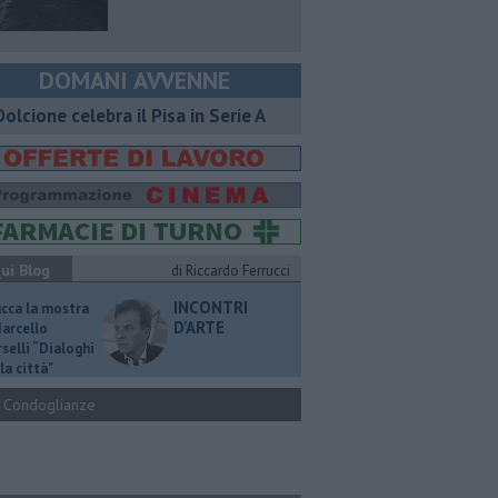
DOMANI AVVENNE
 Dolcione celebra il Pisa in Serie A
ui Blog
di Riccardo Ferrucci
INCONTRI
ucca la mostra
D'ARTE
Marcello
selli “Dialoghi
la città"
Condoglianze