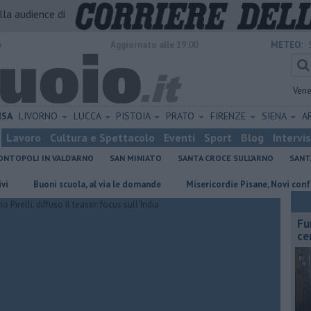
alla audience di
o
Aggiornato alle 19:00
METEO:
Vene
ISA
LIVORNO
LUCCA
PISTOIA
PRATO
FIRENZE
SIENA
A
Lavoro
Cultura e Spettacolo
Eventi
Sport
Blog
Intervi
NTOPOLI IN VALD'ARNO
SAN MINIATO
SANTA CROCE SULL'ARNO
SANT
uoni scuola, al via le domande
Misericordie Pisane, Novi confermato p
Fu
ce