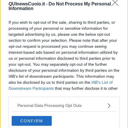
QUInewsCuoio.it -
Do Not Process My Personal
Information
If you wish to opt-out of the sale, sharing to third parties, or
L’iniziativa fa parte di
#openMuseo
, il progetto promosso dal
processing of your personal or sensitive information for
Comune, in collaborazione con la Cooperativa La Pietra d’Angolo e
targeted advertising by us, please use the below opt-out
la Fondazione San Miniato Promozione, realizzata grazie al
contributo dell’Azienda Speciale farmacie, che prevede per quattro
section to confirm your selection. Please note that after your
domeniche l’apertura libera e gratuita ai Musei Civici.
opt-out request is processed you may continue seeing
interest-based ads based on personal information utilized by
Il terzo appuntamento sarà
domenica 5 maggio
con la visita delle
us or personal information disclosed to third parties prior to
Sale del Palazzo Comunale
, dalle 11 alle 18, accompagnata dagli
your opt-out. You may separately opt-out of the further
studenti dell’IT Cattaneo che diventano guide per un giorno.
disclosure of your personal information by third parties on the
L’ultima apertura gratuita è riservata all’Area Archeologica di San
IAB’s list of downstream participants. This information may
Genesio con due visite guidate previste per la mattina (10-11.30 e
also be disclosed by us to third parties on the
IAB’s List of
11.30-13), mentre il pomeriggio, dalle 14.30 alle 19, gli archeologi,
Downstream Participants
that may further disclose it to other
attraverso materiali e ricostruzioni fedeli di oggetti e strumenti
third parties.
antichi, guideranno i partecipanti nell’osservazione e
sperimentazione di gesti e tecniche appartenenti alla quotidianità
Personal Data Processing Opt Outs
dei nostri avi.
“Dopo il successo del primo appuntamento, se il tempo sarà
favorevole, contiamo di replicare con un gran numero di adesioni
CONFIRM
anche per la Rocca, il nostro monumento più visitato – spiega il