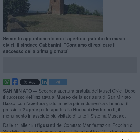
Secondo appuntamento con l'apertura gratuita dei musei
civici. Il sindaco Gabbanini: "Contiamo di replicare il
successo della prima giornata"
SAN MINIATO —
Seconda apertura gratuita dei Musei Civici. Dopo
il successo dell’iniziativa al
Museo della scrittura
di San Miniato
Basso, con l’apertura gratuita nella prima domenica di marzo, il
prossimo
2 aprile
porte aperte alla
Rocca di Federico II
, il
monumento in assoluto più visitato di tutto il Sistema Museale.
Dalle 11 alle 18 i
figuranti
del Comitato Manifestazioni Popolari di
San Miniato accompagneranno i visitatori nel tour “La storia prende
vita” alla scoperta della storia di questo simbolo.