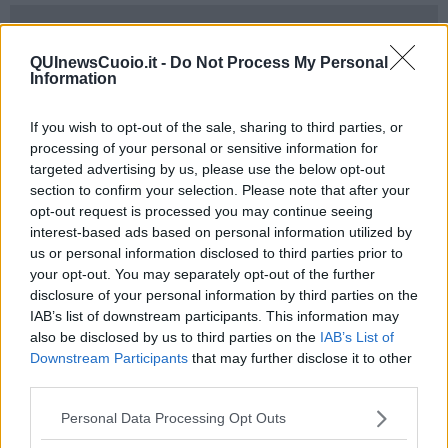
QUInewsCuoio.it -
Do Not Process My Personal
La mostra infatti,
allestita proprio nel cuore di San Miniato
Information
aveva città stessa come unico soggetto in tutte le opere
presentate
. “Io con questa mostra dedicata a San Miniato avevo
If you wish to opt-out of the sale, sharing to third parties, or
un fine e un desiderio: quello di valorizzare un luogo - ha dichiarato
processing of your personal or sensitive information for
l'artista
Paolo Tinghi
- Si trattava naturalmente di un luogo fisico,
targeted advertising by us, please use the below opt-out
ma anche di un mio luogo dell’anima, riconoscibile, ma anche
section to confirm your selection. Please note that after your
fantastico, patrimonio di tutti, ma anche, per tanti aspetti, solo mio,
opt-out request is processed you may continue seeing
intimo e segreto. Il messaggio generale doveva essere però
interest-based ads based on personal information utilized by
assolutamente positivo: San Miniato è un luogo magico e si deve
us or personal information disclosed to third parties prior to
reputare fortunato chi ci abita, chi lo frequenta, chi riesce ad
apprezzarlo".
your opt-out. You may separately opt-out of the further
disclosure of your personal information by third parties on the
IAB’s list of downstream participants. This information may
also be disclosed by us to third parties on the
IAB’s List of
Downstream Participants
that may further disclose it to other
third parties.
Personal Data Processing Opt Outs