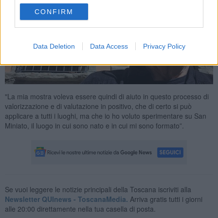
CONFIRM
Data Deletion
Data Access
Privacy Policy
"La mia mostra voleva essere quindi di aiuto in questo processo di
valorizzazione e di valutazione in positivo, che di certo si può
applicare a tutti i luoghi, ma che io ho voluto sperimentare su San
Miniato, il luogo in cui sono nato e in cui mi sono formato”.
Se vuoi leggere le notizie principali della Toscana iscriviti alla
Newsletter QUInews - ToscanaMedia.
Arriva gratis tutti i giorni
alle 20:00 direttamente nella tua casella di posta.