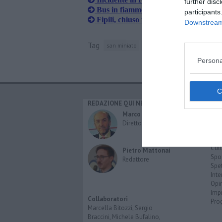
further disc
Bus in fiamme sulla Fipili
participants
Fipili, chiuso il tratto nel Cuoio per u
Downstream 
Tag
san miniato
facebook
Persona
REDAZIONE QUI NEWS
CAT
Cro
Marco Migli
Poli
Direttore Responsabile
Attu
Eco
Cult
Pietro Mattonai
Spo
Redattore
Spet
Inte
Opi
Imp
Collaboratori
Pro
Marcella Bitozzi, Sergio
Braccini, Michele Bufalino,