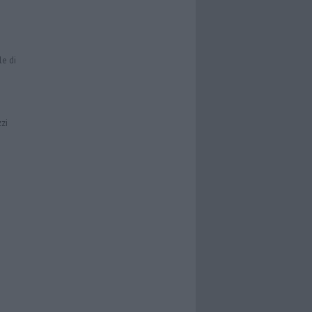
le di
zzi