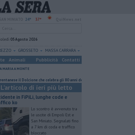
24°
37°
SAN MINIATO
QuiNews.net
coledì
05 Agosto 2026
REZZO
GROSSETO
MASSA CARRARA
ste
Animali
Pubblicità
Contatti
A MARIA A MONTE
se il Dolcione che celebra gli 80 anni della Repubblica
Operazione decoro,
L'articolo di ieri più letto
cidente in FiPiLi, lunghe code e
affico ko
Lo scontro è avvenuto tra
le uscite di Empoli Est e
San Miniato. Segnalati fino
a 7 km di coda e traffico
bloccato