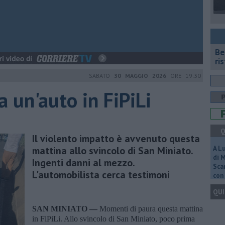
Be
ri
SABATO
30 MAGGIO 2026
ORE 19:30
 un'auto in FiPiLi
Q
Il violento impatto è avvenuto questa
mattina allo svincolo di San Miniato.
A L
di 
Ingenti danni al mezzo.
Scar
L'automobilista cerca testimoni
con 
QUI
SAN MINIATO —
Momenti di paura questa mattina
in FiPiLi. Allo svincolo di San Miniato, poco prima