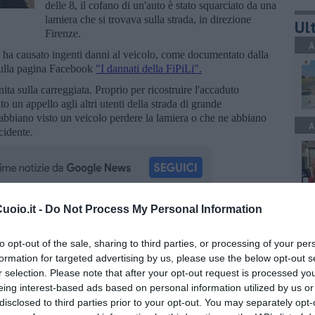
delle 8, il cofano di un'auto è stato squarciato da una
lamiera che si trovava sulla strada, in direzione
Ult
Firenze.
A
e ha causato ingenti danni al veicolo, come documentato dalla
 sulla pagina Facebook
"I dannati della FiPiLi".
ita sulla carreggiata. Proprio per ricostruire l'accaduto
ato un appello agli altri utenti della strada di grande
abbiano visto un veicolo perdere la lamiera o che ne abbiano
A
cidente.
A
oio.it -
Do Not Process My Personal Information
oscana iscriviti alla
Newsletter QUInews - ToscanaMedia.
amente nella tua casella di posta.
to opt-out of the sale, sharing to third parties, or processing of your per
formation for targeted advertising by us, please use the below opt-out s
r selection. Please note that after your opt-out request is processed y
A
eing interest-based ads based on personal information utilized by us or
disclosed to third parties prior to your opt-out. You may separately opt-
to