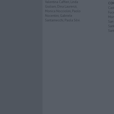
Valentina Caffieri, Linda
CO
Giuliani, Dina Laurenzi,
Cast
Monica Nocciolini, Paolo
Fuc
Nocentini, Gabriele
Mont
Santarnecchi, Paola Silvi.
San
Sant
San