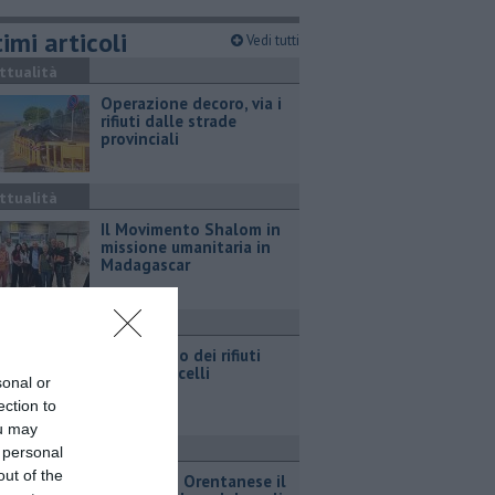
imi articoli
Vedi tutti
ttualità
Operazione decoro, via i
rifiuti dalle strade
provinciali
ttualità
Il Movimento Shalom in
missione umanitaria in
Madagascar
ttualità
Abbandono dei rifiuti
agli ex Macelli
sonal or
ection to
ou may
ttualità
 personal
out of the
All'Agosto Orentanese il