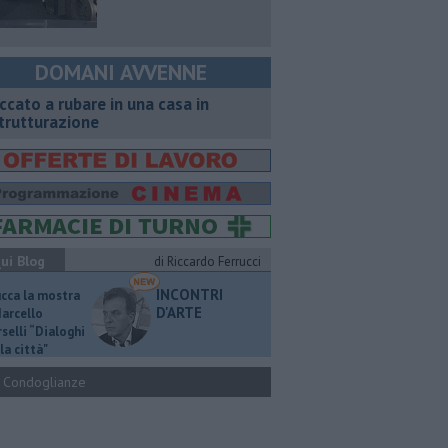
DOMANI AVVENNE
ccato a rubare in una casa in
strutturazione
ui Blog
di Riccardo Ferrucci
INCONTRI
ucca la mostra
D'ARTE
Marcello
selli “Dialoghi
la città"
Condoglianze