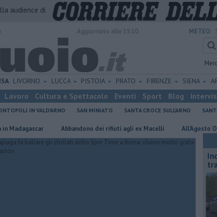
alla audience di
o
Aggiornato alle 15:10
METEO:
Mer
ISA
LIVORNO
LUCCA
PISTOIA
PRATO
FIRENZE
SIENA
A
Lavoro
Cultura e Spettacolo
Eventi
Sport
Blog
Intervi
NTOPOLI IN VALD'ARNO
SAN MINIATO
SANTA CROCE SULL'ARNO
SANT
dagascar
Abbandono dei rifiuti agli ex Macelli
All'Agosto Orentane
In
tr