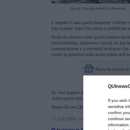
Foto di: I Dannati della FiPiLi/Facebook
L'impatto è stato particolarmente violento 
foto scattate dopo l'accaduto e pubblicata
Resta da chiarire come quella lamiera sia fin
l'automobilista, attraverso i social, ha lanci
comunicazione e a eventuali testimoni che 
notato la presenza sulla strada prima dell'in
QUInewsCu
Se vuoi leggere le notizie principali della T
Arriva gratis tutti i giorni alle 20:00 dirett
If you wish 
sensitive in
Basta cliccare
QUI
confirm you
Ti potrebbe interessare anche:
continue se
information 
Incidente in FiPiLi, traffico paralizza