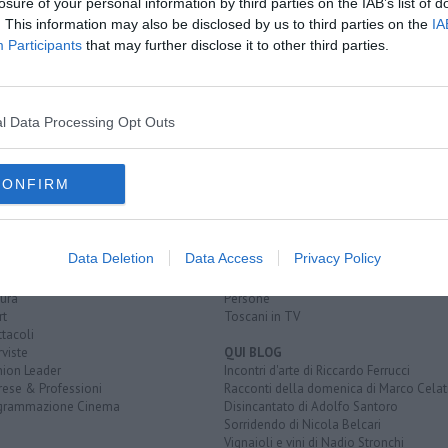
losure of your personal information by third parties on the IAB’s list of
. This information may also be disclosed by us to third parties on the
IA
na notte
Participants
that may further disclose it to other third parties.
l Data Processing Opt Outs
CONFIRM
EGORIE
RUBRICHE
naca
Le notizie di oggi
tica
Più Letti della settimana
Data Deletion
Data Access
Privacy Policy
alità
Più Letti del mese
nomia
Archivio Notizie
ura
Persone
rt
Toscani in TV
tacoli
rviste
QUI BLOG
nion Leader
Incontri d'arte di Riccardo Ferrucci
rese & Professioni
Racconti della domenica di Marco Celat
grammazione Cinema
Disincantato di Adolfo Santoro
Sorridendo di Nicola Belcari
Vignaioli e vini di Nadio Stronchi