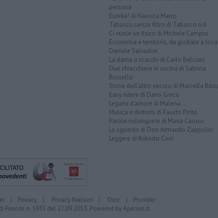
persona
Eureka! di Nausica Manzi
Tabasco senza filtro di Tabasco n.6
Ci vuole un fisico di Michele Campisi
Economia e territorio, da globale a loca
Daniele Salvadori
La dama a scacchi di Carlo Belciani
Due chiacchiere in cucina di Sabrina
Rossello
Storie dell'altro secolo di Marcella Bito
Easy ridere di Dario Greco
Legami d'amore di Malena ...
Musica e dintorni di Fausto Pirìto
Parole milonguere di Maria Caruso
Lo sguardo di Don Armando Zappolini
Leggere di Roberto Cerri
er
|
Privacy
|
Privacy Nielsen
|
Durc
|
Provider
di Firenze n. 5935 del 27.09.2013. Powered by
Aperion.it