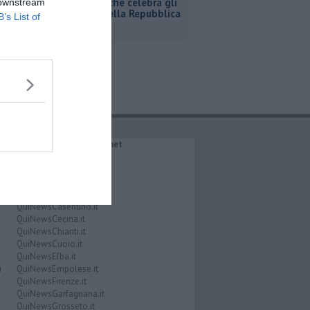
Dolcione che celebra gli
 downstream
80 anni della Repubblica
B’s List of
IL NETWORK QuiNews.net
QuiNewsAbetone.it
QuiNewsAmiata.it
QuiNewsAnimali.it
QuiNewsArezzo.it
QuiNewsCasentino.it
QuiNewsCecina.it
QuiNewsChianti.it
QuiNewsCuoio.it
QuiNewsElba.it
i
QuiNewsEmpolese.it
QuiNewsFirenze.it
QuiNewsGarfagnana.it
QuiNewsGrosseto.it