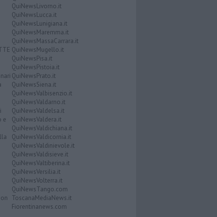
QuiNewsLivorno.it
QuiNewsLucca.it
QuiNewsLunigiana.it
QuiNewsMaremma.it
QuiNewsMassaCarrara.it
ATTE
QuiNewsMugello.it
QuiNewsPisa.it
QuiNewsPistoia.it
nari
QuiNewsPrato.it
a
QuiNewsSiena.it
QuiNewsValbisenzio.it
QuiNewsValdarno.it
i
QuiNewsValdelsa.it
o e
QuiNewsValdera.it
QuiNewsValdichiana.it
lla
QuiNewsValdicornia.it
QuiNewsValdinievole.it
QuiNewsValdisieve.it
QuiNewsValtiberina.it
QuiNewsVersilia.it
QuiNewsVolterra.it
QuiNewsTango.com
Don
ToscanaMediaNews.it
Fiorentinanews.com