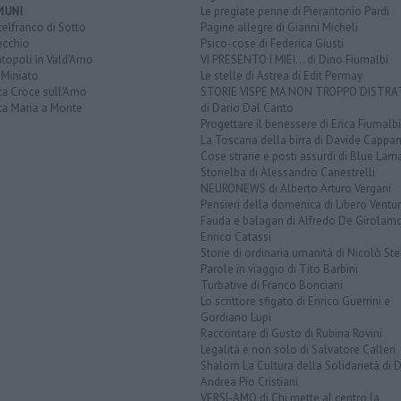
MUNI
Le pregiate penne di Pierantonio Pardi
elfranco di Sotto
Pagine allegre di Gianni Micheli
ecchio
Psico-cose di Federica Giusti
opoli in Vald'Arno
VI PRESENTO I MIEI... di Dino Fiumalbi
 Miniato
Le stelle di Astrea di Edit Permay
a Croce sull'Arno
STORIE VISPE MA NON TROPPO DISTR
ta Maria a Monte
di Dario Dal Canto
Progettare il benessere di Erica Fiumalbi
La Toscana della birra di Davide Cappan
Cose strane e posti assurdi di Blue Lam
Storielba di Alessandro Canestrelli
NEURONEWS di Alberto Arturo Vergani
Pensieri della domenica di Libero Ventur
Fauda e balagan di Alfredo De Girolam
Enrico Catassi
Storie di ordinaria umanità di Nicolò Ste
Parole in viaggio di Tito Barbini
Turbative di Franco Bonciani
Lo scrittore sfigato di Enrico Guerrini e
Gordiano Lupi
Raccontare di Gusto di Rubina Rovini
Legalità e non solo di Salvatore Calleri
Shalom La Cultura della Solidarietà di 
Andrea Pio Cristiani
VERSI-AMO di Chi mette al centro la