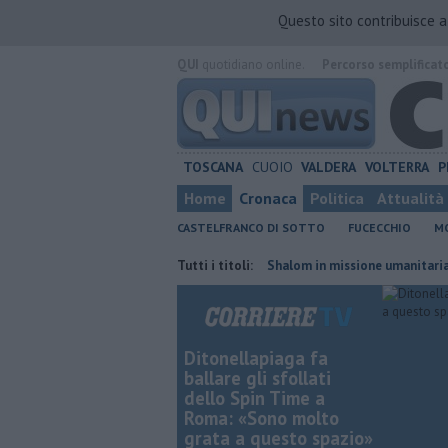
Questo sito contribuisce 
QUI
quotidiano online.
Percorso semplificat
TOSCANA
CUOIO
VALDERA
VOLTERRA
P
Home
Cronaca
Politica
Attualità
CASTELFRANCO DI SOTTO
FUCECCHIO
MO
e strade provinciali
Il Movimento Shalom in missione umanitaria in Ma
Tutti i titoli:
Ditonellapiaga fa
ballare gli sfollati
dello Spin Time a
Roma: «Sono molto
grata a questo spazio»