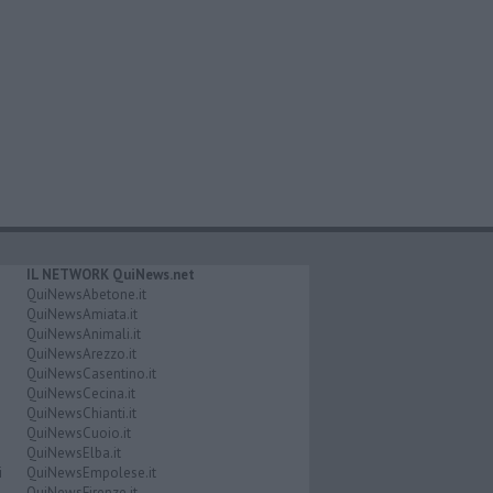
IL NETWORK QuiNews.net
QuiNewsAbetone.it
QuiNewsAmiata.it
QuiNewsAnimali.it
QuiNewsArezzo.it
QuiNewsCasentino.it
QuiNewsCecina.it
QuiNewsChianti.it
QuiNewsCuoio.it
QuiNewsElba.it
i
QuiNewsEmpolese.it
QuiNewsFirenze.it