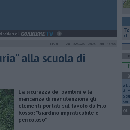
To
d'
MARTEDÌ
20 MAGGIO 2025
ORE 10:00
ria" alla scuola di
Q
A L
La sicurezza dei bambini e la
di 
Scar
mancanza di manutenzione gli
con 
elementi portati sul tavolo da Filo
QUI
Rosso: "Giardino impraticabile e
pericoloso"