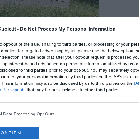
oio.it -
Do Not Process My Personal Information
to opt-out of the sale, sharing to third parties, or processing of your per
formation for targeted advertising by us, please use the below opt-out s
r selection. Please note that after your opt-out request is processed y
eing interest-based ads based on personal information utilized by us or
disclosed to third parties prior to your opt-out. You may separately opt-
losure of your personal information by third parties on the IAB’s list of
. This information may also be disclosed by us to third parties on the
IA
Participants
that may further disclose it to other third parties.
proclami del sindaco e le azioni della sua amministrazione: si
riesce a garantire nemmeno il minimo indispensabile nel presente.
so prendersi cura dell’oggi. Le famiglie non chiedono visioni
l Data Processing Opt Outs
edono scuole sicure, accoglienti e funzionanti, a partire dalle
 fruibile - conclude il gruppo di opposizione - E tutto questo
anzo di amministrazione significativo, che potrebbe essere
CONFIRM
azioni come quella di Balconevisi. Le risorse ci sono, ma manca la