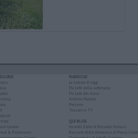
EGORIE
RUBRICHE
naca
Le notizie di oggi
tica
Più Letti della settimana
alità
Più Letti del mese
nomia
Archivio Notizie
ura
Persone
rt
Toscani in TV
tacoli
rviste
QUI BLOG
nion Leader
Incontri d'arte di Riccardo Ferrucci
rese & Professioni
Racconti della domenica di Marco Celat
grammazione Cinema
Disincantato di Adolfo Santoro