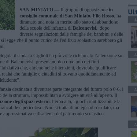
SAN MINIATO —
Il gruppo di opposizione
in
Ult
consiglio comunale di San Miniato, Filo Rosso
, ha
A
diramato una nota in merito allo stato di abbandono
della scuola dell'infanzia di
Balconevisi
, dopo
diverse segnalazioni dalle famiglie dei bambini e delle
i legge che il punto critico dell'edifizio scolastico sarebbero gli
nni.
A
degola il sindaco Giglioli ha più volte richiamato l’attenzione sul
ione di Balconevisi, presentandolo come uno dei fiori
’iniziativa che, almeno nelle intenzioni, dovrebbe qualificare
 la realtà che famiglie e cittadini si trovano quotidianamente ad
deludente".
anzia destinata a diventare parte integrante del futuro polo 0-6, i
A
della struttura, impossibilitati a svolgere attività all’aperto. Il
ione degli spazi esterni
: l’erba alta, i giochi inutilizzabili e la
aticabile e pericoloso. Non si tratta di un episodio isolato, ma
 approssimativa e disattenta del patrimonio scolastico
A