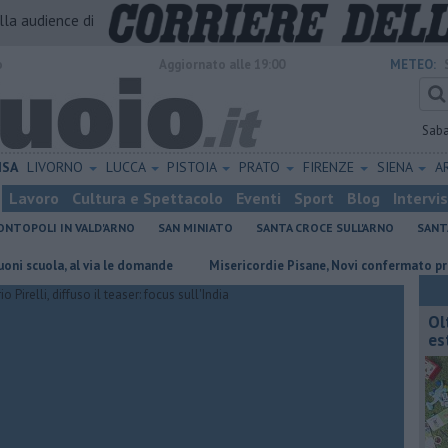
alla audience di
o
Aggiornato alle 19:00
METEO:
Sab
ISA
LIVORNO
LUCCA
PISTOIA
PRATO
FIRENZE
SIENA
A
Lavoro
Cultura e Spettacolo
Eventi
Sport
Blog
Intervi
NTOPOLI IN VALD'ARNO
SAN MINIATO
SANTA CROCE SULL'ARNO
SANT
al via le domande
Misericordie Pisane, Novi confermato presidente
Ol
est