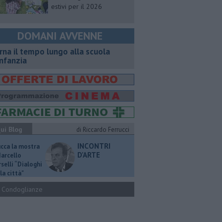
estivi per il 2026
DOMANI AVVENNE
rna il tempo lungo alla scuola
infanzia
ui Blog
di Riccardo Ferrucci
INCONTRI
ucca la mostra
D'ARTE
Marcello
selli “Dialoghi
la città"
Condoglianze