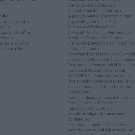
Sorridendo di Nicola Belcari
Vignaioli e vini di Nadio Stronchi
MUNI
Le pregiate penne di Pierantonio Pardi
elfranco di Sotto
Pagine allegre di Gianni Micheli
ecchio
Psico-cose di Federica Giusti
opoli in Vald'Arno
VI PRESENTO I MIEI... di Dino Fiumalbi
 Miniato
Le stelle di Astrea di Edit Permay
a Croce sull'Arno
STORIE VISPE MA NON TROPPO DISTR
ta Maria a Monte
di Dario Dal Canto
Progettare il benessere di Erica Fiumalbi
La Toscana della birra di Davide Cappan
Cose strane e posti assurdi di Blue Lam
Storielba di Alessandro Canestrelli
NEURONEWS di Alberto Arturo Vergani
Pensieri della domenica di Libero Ventur
Fauda e balagan di Alfredo De Girolam
Enrico Catassi
Storie di ordinaria umanità di Nicolò Ste
Parole in viaggio di Tito Barbini
Turbative di Franco Bonciani
Lo scrittore sfigato di Enrico Guerrini e
Gordiano Lupi
Raccontare di Gusto di Rubina Rovini
Legalità e non solo di Salvatore Calleri