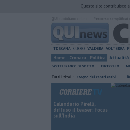
Questo sito contribuisce 
QUI
quotidiano online.
Percorso semplificat
TOSCANA
CUOIO
VALDERA
VOLTERRA
P
Home
Cronaca
Politica
Attualità
CASTELFRANCO DI SOTTO
FUCECCHIO
MO
entale
Oltre 7mila euro a sostegno dei centri estivi
Tutti i titoli:
Buoni scuola, 
Calendario Pirelli,
diffuso il teaser: focus
sull'India