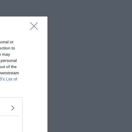
sonal or
ection to
ou may
 personal
out of the
 downstream
B’s List of