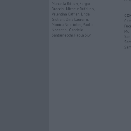
Marcella Bitozzi, Sergio
Braccini, Michele Bufalino,
Valentina Caffieri, Linda
CO
Giuliani, Dina Laurenzi,
Cast
Monica Nocciolini, Paolo
Fuc
Nocentini, Gabriele
Mont
Santarnecchi, Paola Silvi.
San
Sant
San