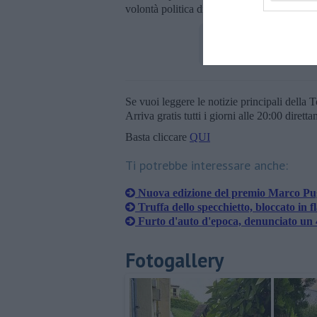
volontà politica di investirle nelle reali pri
Se vuoi leggere le notizie principali della T
Arriva gratis tutti i giorni alle 20:00 dirett
Basta cliccare
QUI
Ti potrebbe interessare anche:
Nuova edizione del premio Marco Pug
Truffa dello specchietto, bloccato in f
Furto d'auto d'epoca, denunciato un
Fotogallery