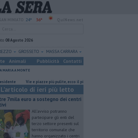
24°
36°
SAN MINIATO
QuiNews.net
ato
08 Agosto 2026
REZZO
GROSSETO
MASSA CARRARA
ste
Animali
Pubblicità
Contatti
A MARIA A MONTE
Vie e piazze più pulite, ecco il piano sperimentale
Oltre 7mila euro a 
L'articolo di ieri più letto
tre 7mila euro a sostegno dei centri
ivi
All'avviso potranno
partecipare gli enti del
terzo settore presenti sul
territorio comunale che
hanno organizzato i centri