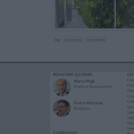
Tag
balconevisi
san miniato
REDAZIONE QUI NEWS
CAT
Cro
Marco Migli
Poli
Direttore Responsabile
Attu
Eco
Cult
Pietro Mattonai
Spo
Redattore
Spet
Inte
Opi
Imp
Collaboratori
Pro