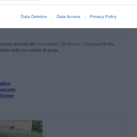
orità della comunità".
Data Deletion
Data Access
Privacy Policy
oscana iscriviti alla
Newsletter QUInews - ToscanaMedia.
amente nella tua casella di posta.
liese
lagrante
 45enne