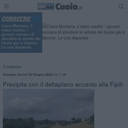
Crans Montana, il
video inedito: i
giovani cercano di
sfondare le vetrate del
locale già in fiamme.
Le urla disperate
Indietro
,
Martedì
ore 11:38
Cronaca
02 Giugno 2026
Precipita con il deltaplano accanto alla Fipili