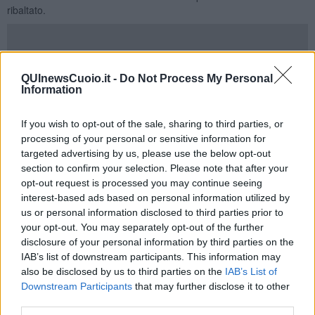
ribaltato.
Il pilota, di 79 anni, è stato
liberato dalle lamiere e poi
QUInewsCuoio.it -
Do Not Process My Personal
trasportato con l'elicottero Pegaso all’ospedale di Cisanello
,
Information
riportando ferite agli arti inferiori. Sul posto Misericordia e
Carabinieri di San Miniato per i rilievi di loro competenza.
If you wish to opt-out of the sale, sharing to third parties, or
processing of your personal or sensitive information for
targeted advertising by us, please use the below opt-out
section to confirm your selection. Please note that after your
opt-out request is processed you may continue seeing
interest-based ads based on personal information utilized by
us or personal information disclosed to third parties prior to
your opt-out. You may separately opt-out of the further
disclosure of your personal information by third parties on the
IAB’s list of downstream participants. This information may
also be disclosed by us to third parties on the
IAB’s List of
Downstream Participants
that may further disclose it to other
third parties.