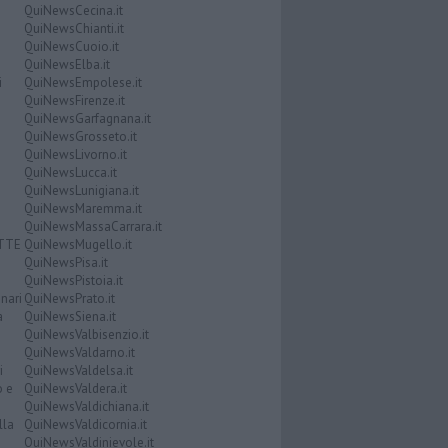
QuiNewsCecina.it
QuiNewsChianti.it
QuiNewsCuoio.it
QuiNewsElba.it
i
QuiNewsEmpolese.it
QuiNewsFirenze.it
QuiNewsGarfagnana.it
QuiNewsGrosseto.it
QuiNewsLivorno.it
QuiNewsLucca.it
QuiNewsLunigiana.it
QuiNewsMaremma.it
QuiNewsMassaCarrara.it
ATTE
QuiNewsMugello.it
QuiNewsPisa.it
QuiNewsPistoia.it
nari
QuiNewsPrato.it
a
QuiNewsSiena.it
QuiNewsValbisenzio.it
QuiNewsValdarno.it
i
QuiNewsValdelsa.it
o e
QuiNewsValdera.it
QuiNewsValdichiana.it
lla
QuiNewsValdicornia.it
QuiNewsValdinievole.it