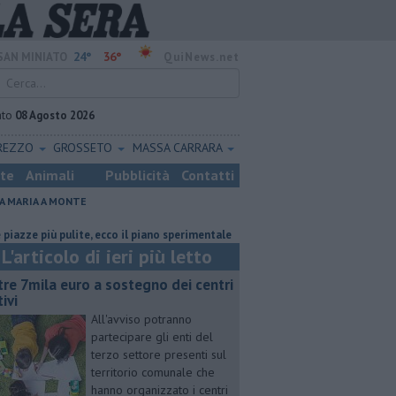
24°
36°
SAN MINIATO
QuiNews.net
ato
08 Agosto 2026
REZZO
GROSSETO
MASSA CARRARA
ste
Animali
Pubblicità
Contatti
A MARIA A MONTE
iù pulite, ecco il piano sperimentale
Oltre 7mila euro a sostegno dei ce
L'articolo di ieri più letto
tre 7mila euro a sostegno dei centri
ivi
All'avviso potranno
partecipare gli enti del
terzo settore presenti sul
territorio comunale che
hanno organizzato i centri