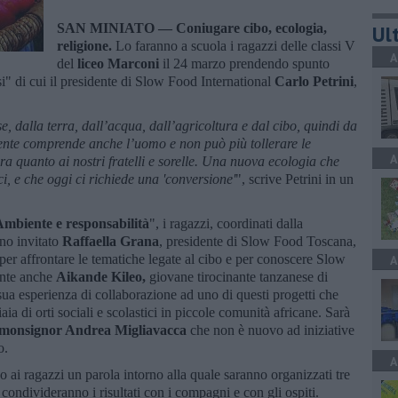
SAN MINIATO —
Coniugare cibo, ecologia,
Ult
religione.
Lo faranno a scuola i ragazzi delle classi V
A
del
liceo Marconi
il 24 marzo prendendo spunto
i" di cui il presidente di Slow Food International
Carlo Petrini
,
se, dalla terra, dall’acqua, dall’agricoltura e dal cibo, quindi da
nte comprende anche l’uomo e non può più tollerare le
A
ura quanto ai nostri fratelli e sorelle. Una nuova ecologia che
ci, e che oggi ci richiede una 'conversione'
", scrive Petrini in un
mbiente e responsabilità
", i ragazzi, coordinati dalla
nno invitato
Raffaella Grana
, presidente di Slow Food Toscana,
 per affrontare le tematiche legate al cibo e per conoscere Slow
A
sente anche
Aikande Kileo,
giovane tirocinante tanzanese di
ua esperienza di collaborazione ad uno di questi progetti che
aia di orti sociali e scolastici in piccole comunità africane. Sarà
 monsignor Andrea Migliavacca
che non è nuovo ad iniziative
o.
A
o ai ragazzi un parola intorno alla quale saranno organizzati tre
i condivideranno i risultati con i compagni e con gli ospiti.