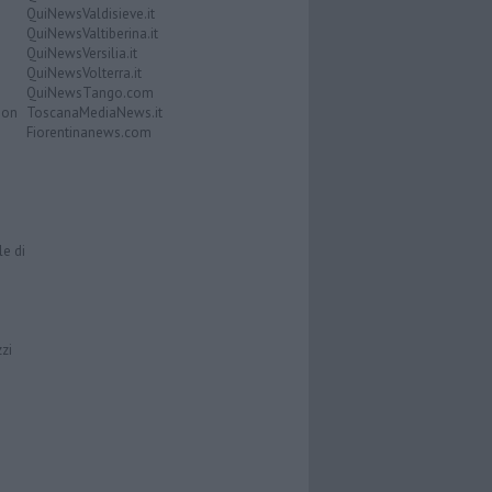
QuiNewsValdisieve.it
QuiNewsValtiberina.it
QuiNewsVersilia.it
QuiNewsVolterra.it
QuiNewsTango.com
Don
ToscanaMediaNews.it
Fiorentinanews.com
le di
zzi