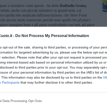
ipare a iniziative come queste - ha detto
Raffaella Grana
,
nfatti, anche con piccole iniziative su grandi temi, col
isce quella rete auspicata dall'associazione, che Slow Food
che ancora molti conoscono perché sono quelli
che gli piace
i piace mangiare bene e gli piace condividerlo con tutti, gli piace
 conservare e lasciare in consegna alle generazioni future così
uto. Il
Co
ngresso internazionale di Slow Food dello scorso
oio.it -
Do Not Process My Personal Information
re le tematiche ambientali e sociali strettamente connesse con
ne del cibo: la responsabilità del cambiamento climatico, la
to opt-out of the sale, sharing to third parties, or processing of your per
la della biodiversità come unica strategia possibile per il pianeta,
formation for targeted advertising by us, please use the below opt-out s
te la plastica. L'ultima campagna internazionale dell'associazione,
r selection. Please note that after your opt-out request is processed y
a i comportamenti alimentari con i cambiamenti climatici è
eing interest-based ads based on personal information utilized by us or
rnata. Slow Food Toscana le assume e le difende e lavora
disclosed to third parties prior to your opt-out. You may separately opt-
 temi, incontrando e confrontandosi con enti associazioni e
losure of your personal information by third parties on the IAB’s list of
occasioni apparentemente piccole. Piccole, sì, come un seme".
. This information may also be disclosed by us to third parties on the
IA
Participants
that may further disclose it to other third parties.
l Data Processing Opt Outs
oscana iscriviti alla
Newsletter QUInews - ToscanaMedia.