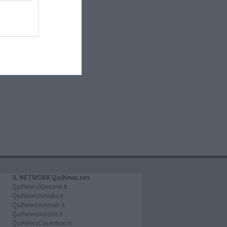
IL NETWORK QuiNews.net
QuiNewsAbetone.it
QuiNewsAmiata.it
QuiNewsAnimali.it
QuiNewsArezzo.it
QuiNewsCasentino.it