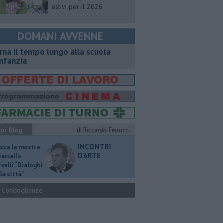
estivi per il 2026
DOMANI AVVENNE
rna il tempo lungo alla scuola
infanzia
ui Blog
di Riccardo Ferrucci
INCONTRI
ucca la mostra
D'ARTE
Marcello
selli “Dialoghi
la città"
Condoglianze