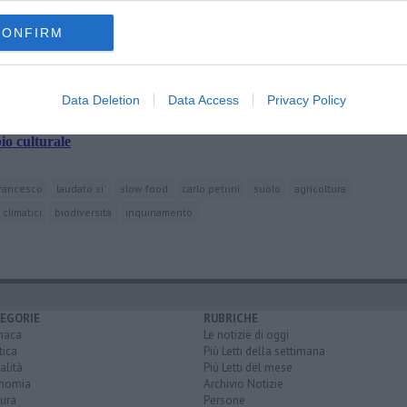
amente nella tua casella di posta.
CONFIRM
Data Deletion
Data Access
Privacy Policy
superiori
io culturale
francesco
laudato si'
slow food
carlo petrini
suolo
agricoltura
climatici
biodiversità
inquinamento
EGORIE
RUBRICHE
naca
Le notizie di oggi
tica
Più Letti della settimana
alità
Più Letti del mese
nomia
Archivio Notizie
ura
Persone