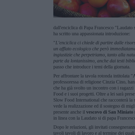
dall'enciclica di Papa Francesco "Laudato s
ha scritto una appassionata introduzione:
"
L’enciclica ci chiede di partire dalle risor
un afflato ecologico che però immediatame
ingiustizie che perpetriamo, tanto alla nat
parte da lontanissimo, anche dai testi bibli
passo che introduce i temi della giornata.
Per affrontare la tavola rotonda intitolata "
A
professoressa di religione Cinzia Cino, ha
che ha già svolto un incontro con i ragazzi
Food e i suoi progetti. Oltre a lei sarà pre
Slow Food International che racconterà la s
vede la realizzazione ed il sostegno di migli
presente anche il
v
escovo di San Miniato
in linea con la Laudato si di papa Francesc
Dopo le relazioni, gli invitati consegnerann
tavoli tavoli di lavoro e al termine dei qual