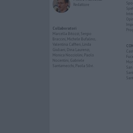
Spo
Redattore
Spet
Inte
Opi
Imp
Collaboratori
Pro
Marcella Bitozzi, Sergio
Braccini, Michele Bufalino,
Valentina Caffieri, Linda
CO
Giuliani, Dina Laurenzi,
Cast
Monica Nocciolini, Paolo
Fuc
Nocentini, Gabriele
Mont
Santarnecchi, Paola Silvi.
San
Sant
San