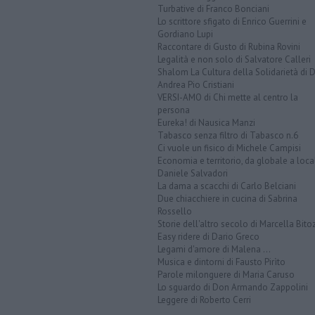
Turbative di Franco Bonciani
Lo scrittore sfigato di Enrico Guerrini e
Gordiano Lupi
Raccontare di Gusto di Rubina Rovini
Legalità e non solo di Salvatore Calleri
Shalom La Cultura della Solidarietà di 
Andrea Pio Cristiani
VERSI-AMO di Chi mette al centro la
persona
Eureka! di Nausica Manzi
Tabasco senza filtro di Tabasco n.6
Ci vuole un fisico di Michele Campisi
Economia e territorio, da globale a loca
Daniele Salvadori
La dama a scacchi di Carlo Belciani
Due chiacchiere in cucina di Sabrina
Rossello
Storie dell'altro secolo di Marcella Bito
Easy ridere di Dario Greco
Legami d'amore di Malena ...
Musica e dintorni di Fausto Pirìto
Parole milonguere di Maria Caruso
Lo sguardo di Don Armando Zappolini
Leggere di Roberto Cerri