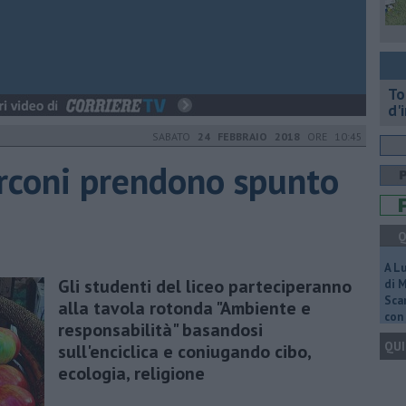
To
d'
SABATO
24 FEBBRAIO 2018
ORE 10:45
arconi prendono spunto
Q
A L
Gli studenti del liceo parteciperanno
di 
Scar
alla tavola rotonda "Ambiente e
con 
responsabilità" basandosi
QUI
sull'enciclica e coniugando cibo,
ecologia, religione