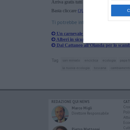
Arriva gratis tutti i giorni alle 20:00 dirett
Basta cliccare
QUI
Ti potrebbe interessare anche:
Un carnevale a quattro zampe
Alberi in sicurezza vicino alle scuole 
Dal Cattaneo all’Olanda per lo scamb
Tag
san miniato
enciclica
ecologia
papa 
la nuova ecologia
toscana
cambiamenti 
REDAZIONE QUI NEWS
CAT
Cro
Marco Migli
Poli
Direttore Responsabile
Attu
Eco
Cult
Pietro Mattonai