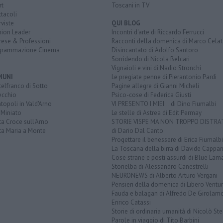
rt
Toscani in TV
tacoli
rviste
QUI BLOG
nion Leader
Incontri d'arte di Riccardo Ferrucci
rese & Professioni
Racconti della domenica di Marco Celat
grammazione Cinema
Disincantato di Adolfo Santoro
Sorridendo di Nicola Belcari
Vignaioli e vini di Nadio Stronchi
MUNI
Le pregiate penne di Pierantonio Pardi
elfranco di Sotto
Pagine allegre di Gianni Micheli
ecchio
Psico-cose di Federica Giusti
opoli in Vald'Arno
VI PRESENTO I MIEI... di Dino Fiumalbi
 Miniato
Le stelle di Astrea di Edit Permay
a Croce sull'Arno
STORIE VISPE MA NON TROPPO DISTR
ta Maria a Monte
di Dario Dal Canto
Progettare il benessere di Erica Fiumalbi
La Toscana della birra di Davide Cappan
Cose strane e posti assurdi di Blue Lam
Storielba di Alessandro Canestrelli
NEURONEWS di Alberto Arturo Vergani
Pensieri della domenica di Libero Ventur
Fauda e balagan di Alfredo De Girolam
Enrico Catassi
Storie di ordinaria umanità di Nicolò Ste
Parole in viaggio di Tito Barbini