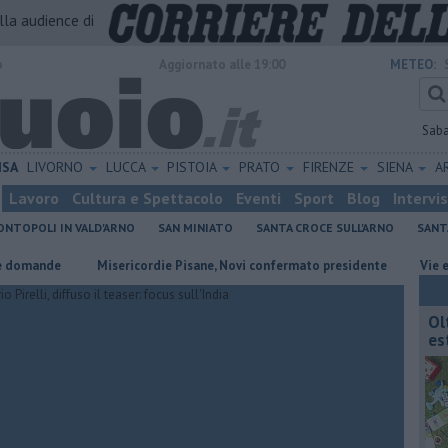
alla audience di
o
Aggiornato alle 19:00
METEO:
Sab
ISA
LIVORNO
LUCCA
PISTOIA
PRATO
FIRENZE
SIENA
A
Lavoro
Cultura e Spettacolo
Eventi
Sport
Blog
Intervi
NTOPOLI IN VALD'ARNO
SAN MINIATO
SANTA CROCE SULL'ARNO
SANT
de
Misericordie Pisane, Novi confermato presidente
Vie e piazze p
Ol
est