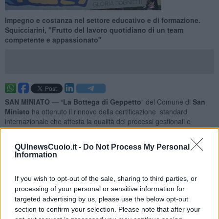
Impegno e costanza nel settore educativo e di formazione.
Squicciarini, "Frutto del lavoro quotidiano di un team
competente e appassionato"
SAN MINIATO —
“
La Bottega di Geppetto
” del Comune di
San
Miniato
ha ottenuto il rinnovo della certificazione standard
internazionale che attesta la qualità dei processi gestionali e
organizzativi.
Un risultato che conferma l’impegno nel settore educativo e
QUInewsCuoio.it -
Do Not Process My Personal
Information
dei servizi per l’infanzia locale
,
nazionale
e
internazionale
, nel
garantire livelli elevati di qualità, sicurezza e attenzione verso i
bambini, le bambine, le famiglie e il personale educativo.
If you wish to opt-out of the sale, sharing to third parties, or
processing of your personal or sensitive information for
targeted advertising by us, please use the below opt-out
section to confirm your selection. Please note that after your
“La certificazione ISO 9001:2015 è lo standard più famoso ed