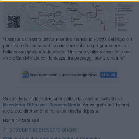
"Passate dal nostro ufficio in centro storico, in Piazza del Popolo 1
per ritirare la vostra cartina e iniziare subito a programmare una
bella passeggiata all’aria aperta! Una meravigliosa occasione per
vivere San Miniato con lentezza, tra paesaggi, storia e natura"
Se vuoi leggere le notizie principali della Toscana iscriviti alla
Newsletter QUInews - ToscanaMedia.
Arriva gratis tutti i giorni
alle 20:00 direttamente nella tua casella di posta.
Basta cliccare
QUI
Ti potrebbe interessare anche:
Si rinnova il ricordo delle foibe in Consiglio