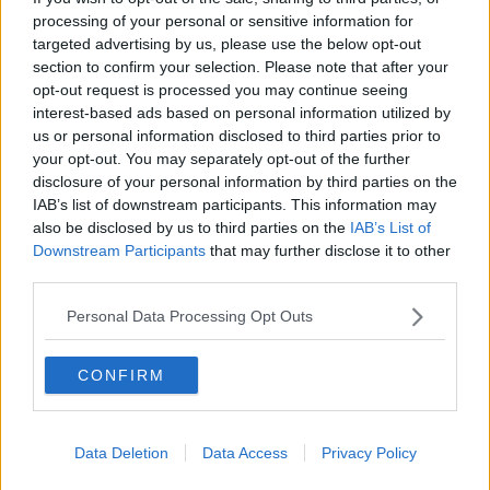
La nuova rete è stata realizzata dal
Comune di San Miniato
in
processing of your personal or sensitive information for
collaborazione con l’Ecoistituto Delle Cerbaie e comprende
13
targeted advertising by us, please use the below opt-out
itinerari che si snodano tra antichi borghi, aree naturalistiche
section to confirm your selection. Please note that after your
e colline ricche di storia
.
opt-out request is processed you may continue seeing
interest-based ads based on personal information utilized by
us or personal information disclosed to third parties prior to
your opt-out. You may separately opt-out of the further
I sentieri offrono esperienze per tutti i gusti
: dalle camminate
disclosure of your personal information by third parties on the
tranquille tra uliveti e vigneti, alle escursioni più articolate che
IAB’s list of downstream participants. This information may
possono raggiungere punti panoramici sulle colline sanminiatesi,
also be disclosed by us to third parties on the
IAB’s List of
passando per percorsi immersi nella natura tipica della Toscana.
Downstream Participants
that may further disclose it to other
third parties.
Personal Data Processing Opt Outs
CONFIRM
Data Deletion
Data Access
Privacy Policy