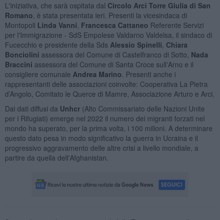
L'iniziativa, che sarà ospitata dal
Circolo Arci Torre Giulia di San
Romano
, è stata presentata ieri. Presenti la vicesindaca di
Montopoli
Linda Vanni
,
Francesca Cattaneo
Referente Servizi
per l'Immigrazione - SdS Empolese Valdarno Valdelsa, il sindaco di
Fucecchio e presidente della Sds
Alessio Spinelli
,
Chiara
Bonciolini
assessora del Comune di Castelfranco di Sotto,
Nada
Braccini
assessora del Comune di Santa Croce sull'Arno e il
consigliere comunale
Andrea Marino
. Presenti anche i
rappresentanti delle associazioni coinvolte: Cooperativa La Pietra
d’Angolo, Comitato le Querce di Mamre, Associazione Arturo e Arci.
Dai dati diffusi da
Unhcr
(Alto Commissariato delle Nazioni Unite
per i Rifugiati) emerge nel 2022 il numero dei migranti forzati nel
mondo ha superato, per la prima volta, i 100 milioni. A determinare
questo dato pesa in modo significativo la guerra in Ucraina e il
progressivo aggravamento delle altre crisi a livello mondiale, a
partire da quella dell'Afghanistan.