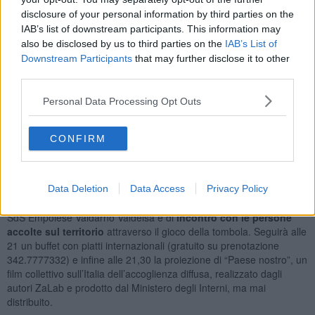
provenienti da Nigeria, Mali, Pakistan, Afghanistan e Somalia. Ogni
disclosure of your personal information by third parties on the
persona accolta ha potuto usufruire non solo dei servizi di
IAB’s list of downstream participants. This information may
accoglienza ma di
percorsi di inclusione sociale
legati al
also be disclosed by us to third parties on the
IAB’s List of
rafforzamento delle competenze linguistiche, relazionali e
Downstream Participants
that may further disclose it to other
professionali. Il progetto SAI ha dato l’opportunità alle persone
third parties.
accolte di seguire corsi professionalizzanti, accedere a tirocini di
inclusione o di formazione al fine di favorire il loro ingresso nel
Personal Data Processing Opt Outs
mondo del lavoro e di conseguenza progressivamente nel tessuto
sociale.
CONFIRM
Quest’anno in occasione del ventennale dalla nascita del progetto
SAI, con l’intento di promuovere e far conoscere alla cittadinanza
sistemi e progetti virtuosi di accoglienza è stata organizzata per
il
23 Giugno 2022
un’iniziativa, aperta alla cittadinanza e a tutte le
Data Deletion
Data Access
Privacy Policy
associazioni a partire dalle 18, di presentazione del progetto SAI
SdS Empolese Valdarno Valdelsa e di
incontro con le persone
accolte sul territorio
attraverso il gioco della tombola. Seguirà alle
21 un buffet con piatti internazionali (gratuito su prenotazione
342.7777332) e infine alle 21,30 la proiezione di “Paese nostro”, un
film collettivo sull’Italia dell’accoglienza diffusa, realizzato dagli
autori ZaLab e prodotto dal Ministero degli Interni, ma mai
distribuito.