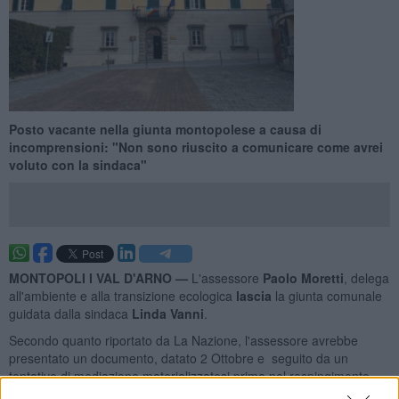
Posto vacante nella giunta montopolese a causa di
incomprensioni: "Non sono riuscito a comunicare come avrei
voluto con la sindaca"
MONTOPOLI I VAL D'ARNO —
L'assessore
Paolo Moretti
, delega
all'ambiente e alla transizione ecologica
lascia
la giunta comunale
guidata dalla sindaca
Linda Vanni
.
Secondo quanto riportato da La Nazione, l'assessore avrebbe
presentato un documento, datato 2 Ottobre e seguito da un
tentativo di mediazione materializzatosi prima nel respingimento
verbale e poi scritto da parte della sindaca.