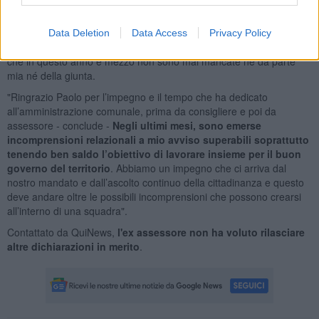
amministrativo. Un percorso che mi ha portato a sceglierlo
convintamente come assessore per alcune delle deleghe più
importanti e delicate di un Comune: i lavori pubblici, l’ambiente e la
Data Deletion
Data Access
Privacy Policy
protezione civile. Un ruolo che dimostra fiducia e stima, due cose
che in questo anno e mezzo non sono mai mancate né da parte
mia né della giunta.
"Ringrazio Paolo per l’impegno e il tempo che ha dedicato
all’amministrazione comunale, prima da consigliere e poi da
assessore - conclude -
Negli ultimi mesi, sono emerse
incomprensioni relazionali a mio avviso superabili soprattutto
tenendo ben saldo l’obiettivo di lavorare insieme per il buon
governo del territorio
. Abbiamo un impegno che ci arriva dal
nostro mandato e dall’ascolto continuo della cittadinanza e questo
deve andare oltre le possibili incomprensioni che possono crearsi
all’interno di una squadra".
Contattato da QuiNews,
l'ex assessore non ha voluto rilasciare
altre dichiarazioni in merito
.