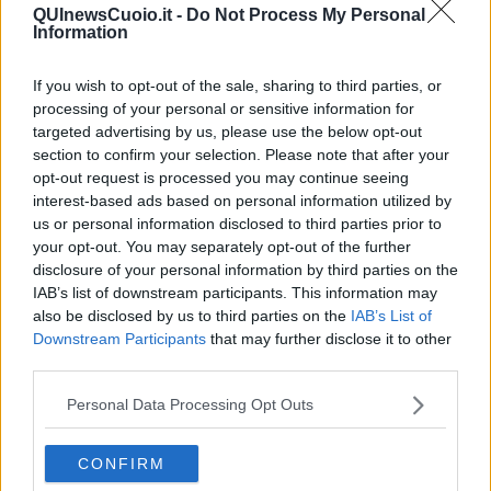
QUInewsCuoio.it -
Do Not Process My Personal
Information
If you wish to opt-out of the sale, sharing to third parties, or
A seguito di questi fatti, l'assessore ha quindi scelto di presentare le
processing of your personal or sensitive information for
dimissioni, lasciando un posto vacante nella giunta.
targeted advertising by us, please use the below opt-out
"La mia decisione – dichiara
Moretti
– nasce dal fatto che
durante
section to confirm your selection. Please note that after your
tutti questi mesi non sono riuscito a comunicare come avrei
opt-out request is processed you may continue seeing
voluto con la sindaca Linda Vanni
. Una situazione che non si è
interest-based ads based on personal information utilized by
mai sanata e che mi ha portato a una decisione sofferta, ma non
us or personal information disclosed to third parties prior to
rimandabile ulteriormente".
your opt-out. You may separately opt-out of the further
Non si sono fatte attendere le dichiarazioni della sindaca
Linda
disclosure of your personal information by third parties on the
Vanni
, che ha espresso dispiacere per le dimissioni dell'assessore
IAB’s list of downstream participants. This information may
Moretti, affermando che "Erano emerse incomprensioni relazionali
also be disclosed by us to third parties on the
IAB’s List of
a mio avviso superabili".
Downstream Participants
that may further disclose it to other
third parties.
"Ho ricevuto la lettera di dimissioni dell’assessore ai lavori pubblici e
all’ambiente Paolo Moretti,
una decisione che mi rammarica
Personal Data Processing Opt Outs
personalmente e come sindaca
. Sono sorpresa e dispiaciuta per
una scelta che speravo potesse essere revocabile e che invece
non lo è - Ha dichiarato la sindaca - Conosco Paolo Moretti da
CONFIRM
molti anni, insieme abbiamo condiviso un lungo percorso politico e