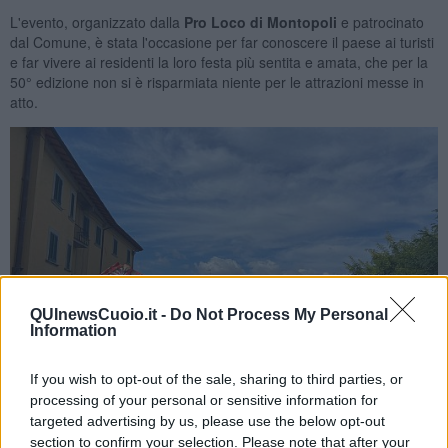
L'evento, organizzato dalla
Pro Loco di Montopoli
e patrocinato
dal Comune, è stata l'occasione per far conoscere il paese ai turisti
e far vivere ai residenti la loro festa più sentita e amata, che per la
50° edizione non si è risparmiata niente per le attrazioni messe in
atto.
QUInewsCuoio.it -
Do Not Process My Personal
Information
If you wish to opt-out of the sale, sharing to third parties, or
processing of your personal or sensitive information for
targeted advertising by us, please use the below opt-out
section to confirm your selection. Please note that after your