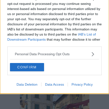
opt-out request is processed you may continue seeing
Queste le parole della sindaca
Linda Vanni
sulla sua pagina
interest-based ads based on personal information utilized by
Facebook: "Si chiude stasera la 50° edizione di Montopoli
us or personal information disclosed to third parties prior to
Medioevo.
Due giornate straordinarie
con una grande
your opt-out. You may separately opt-out of the further
partecipazione! Un ringraziamento particolare alla
Pro Loco
disclosure of your personal information by third parties on the
Montopoli Val d'Arno
e a tutta la sua componente giovanile che
IAB’s list of downstream participants. This information may
ha caratterizzato questo indimenticabile anniversario".
also be disclosed by us to third parties on the
IAB’s List of
Siamo soddisfatti di questa edizione della festa – hanno dichiarato il
Downstream Participants
that may further disclose it to other
presidente della Pro Loco di Montopoli
Virginia Duccini
, il vice
third parties.
presidente
Tommaso Salvadori
e tutti i componenti del consiglio
direttivo ­- lavoriamo da oltre un anno alla 50esima edizione e ci
Personal Data Processing Opt Outs
tenevamo che fosse una bella festa per noi e per l'intero paese. Ci
rivediamo l'anno prossimo quando il tema sarà il Giubileo e la via
Francigena»
CONFIRM
Data Deletion
Data Access
Privacy Policy