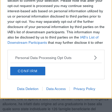
section to confirm your selection. Please note that after your
Pubblica Assistenza, saranno distribuite alle 126 famiglie
opt-out request is processed you may continue seeing
fucecchiesi individuate a seguito dell'avviso pubblico. Si tratta di
interest-based ads based on personal information utilized by
nuclei familiari iscritti nelle liste dei servizi sociali, che vivono in
us or personal information disclosed to third parties prior to
situazioni di oggettiva fragilità socio-economica, oppure di famiglie
your opt-out. You may separately opt-out of the further
che hanno subito danni significativi alle proprie abitazioni a causa
disclosure of your personal information by third parties on the
degli eventi alluvionali del 2023.
IAB’s list of downstream participants. This information may
also be disclosed by us to third parties on the
IAB’s List of
Downstream Participants
that may further disclose it to other
third parties.
“Ringrazio sentitamente la Fondazione CR Firenze, nelle figure del
presidente Bernabò Bocca e del direttore generale Gabriele Gori,
Personal Data Processing Opt Outs
per questo gesto davvero importante per la nostra comunità – ha
commentato la sindaca
Emma Donnini
-, a dimostrazione della
costante vicinanza della Fondazione al nostro territorio. Un grazie
CONFIRM
di cuore anche alla Pubblica Assistenza e al suo presidente Luigi
Checchi, il cui supporto è stato fondamentale non soltanto nel
momento dell'emergenza ma anche per aiutarci ad individuare i
Data Deletion
Data Access
Privacy Policy
nuclei familiari in maggiore difficoltà”.
Il bando, che fu aperto a tutti i nuclei familiari colpiti dall’emergenza
alluvione, ha infatti dato origine ad una graduatoria in base alla
quale sono state individuate le 126 famiglie beneficiarie del