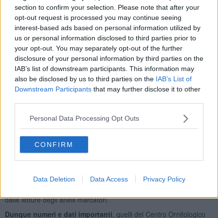
section to confirm your selection. Please note that after your
anni, ma nasconde alcuni cambiamenti.
opt-out request is processed you may continue seeing
interest-based ads based on personal information utilized by
us or personal information disclosed to third parties prior to
your opt-out. You may separately opt-out of the further
La specie più numerosa, con 4.400 individui, è come di consueto
disclosure of your personal information by third parties on the
l’alzavola, la più piccola anatra europea, localmente conosciuta
IAB’s list of downstream participants. This information may
come “bozzoletto”, e per la quale il Padule di Fucecchio è stato
also be disclosed by us to third parties on the
IAB’s List of
incluso tra i siti di importanza nazionale per i numeri registrati nel
Downstream Participants
that may further disclose it to other
decennio precedente.
third parties.
Ancora tra gli anatidi più diffusi abbiamo il mestolone (700
individui), il moriglione (circa 400) e il germano reale (oltre 500
Personal Data Processing Opt Outs
esemplari).
Un dato da vero record è stato segnato dal mignattaio, una specie
CONFIRM
di
ibis europeo
. Circa 1.600 individui hanno raggiunto un settore
della riserva naturale provenienti dalle zone circostanti per
trascorrere le ore notturne. Questa specie nidificante anche in
Data Deletion
Data Access
Privacy Policy
Toscana vede in inverno l’arrivo di contingenti provenienti da altre
popolazioni europee, tra cui Francia e Spagna, come dimostrato
dalle letture degli anelli marcatori.
Dunque numeri e dati importanti
, quelli del Centro Ornitologico