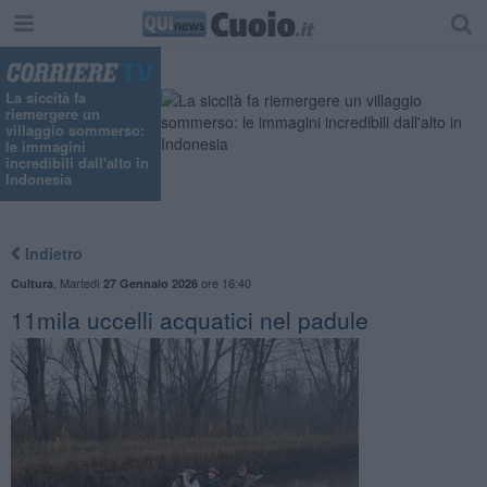
La siccità fa
riemergere un
villaggio sommerso:
le immagini
incredibili dall'alto in
Indonesia
Indietro
,
Martedì
ore 16:40
Cultura
27 Gennaio 2026
11mila uccelli acquatici nel padule