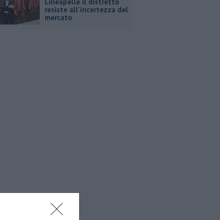
Lineapelle il distretto
resiste all'incertezza del
mercato