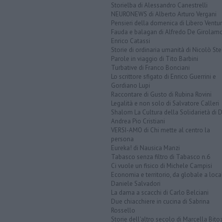
Storielba di Alessandro Canestrelli
NEURONEWS di Alberto Arturo Vergani
Pensieri della domenica di Libero Ventur
Fauda e balagan di Alfredo De Girolam
Enrico Catassi
Storie di ordinaria umanità di Nicolò Ste
Parole in viaggio di Tito Barbini
Turbative di Franco Bonciani
Lo scrittore sfigato di Enrico Guerrini e
Gordiano Lupi
Raccontare di Gusto di Rubina Rovini
Legalità e non solo di Salvatore Calleri
Shalom La Cultura della Solidarietà di 
Andrea Pio Cristiani
VERSI-AMO di Chi mette al centro la
persona
Eureka! di Nausica Manzi
Tabasco senza filtro di Tabasco n.6
Ci vuole un fisico di Michele Campisi
Economia e territorio, da globale a loca
Daniele Salvadori
La dama a scacchi di Carlo Belciani
Due chiacchiere in cucina di Sabrina
Rossello
Storie dell'altro secolo di Marcella Bito