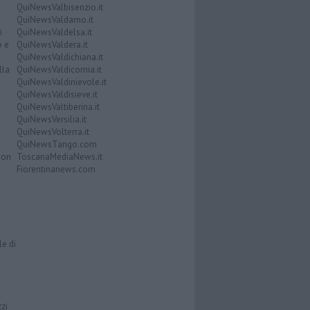
QuiNewsValbisenzio.it
QuiNewsValdarno.it
i
QuiNewsValdelsa.it
o e
QuiNewsValdera.it
QuiNewsValdichiana.it
lla
QuiNewsValdicornia.it
QuiNewsValdinievole.it
QuiNewsValdisieve.it
QuiNewsValtiberina.it
QuiNewsVersilia.it
QuiNewsVolterra.it
QuiNewsTango.com
Don
ToscanaMediaNews.it
Fiorentinanews.com
le di
zzi