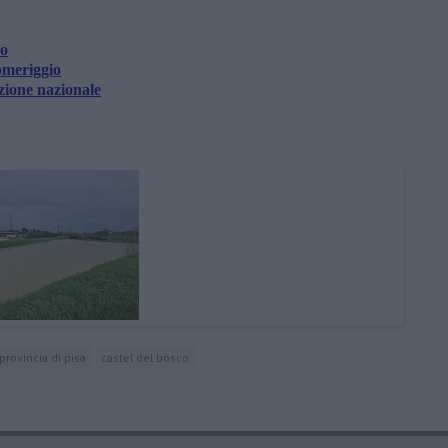
no
omeriggio
zione nazionale
provincia di pisa
castel del bosco