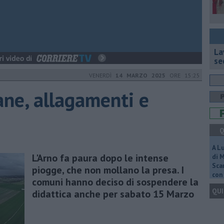
La
se
VENERDÌ
14 MARZO 2025
ORE 15:25
rane, allagamenti e
Q
A L
L'Arno fa paura dopo le intense
di 
Scar
piogge, che non mollano la presa. I
con 
comuni hanno deciso di sospendere la
QUI
didattica anche per sabato 15 Marzo