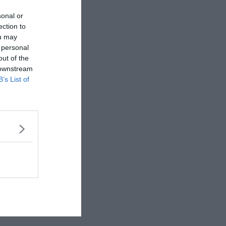
sonal or
ection to
ou may
 personal
out of the
 downstream
B’s List of