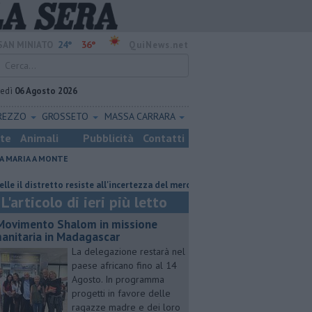
24°
36°
SAN MINIATO
QuiNews.net
vedì
06 Agosto 2026
REZZO
GROSSETO
MASSA CARRARA
ste
Animali
Pubblicità
Contatti
A MARIA A MONTE
etto resiste all'incertezza del mercato
Misericordie Pisane, Novi confe
L'articolo di ieri più letto
 Movimento Shalom in missione
anitaria in Madagascar
La delegazione restarà nel
paese africano fino al 14
Agosto. In programma
progetti in favore delle
ragazze madre e dei loro