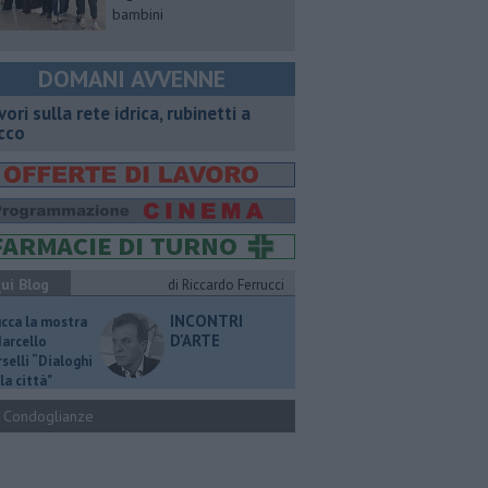
bambini
DOMANI AVVENNE
vori sulla rete idrica, rubinetti a
cco
ui Blog
di Riccardo Ferrucci
INCONTRI
ucca la mostra
D'ARTE
Marcello
selli “Dialoghi
la città"
Condoglianze