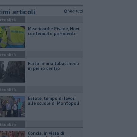
imi articoli
Vedi tutti
ttualità
Misericordie Pisane, Novi
confermato presidente
ttualità
Furto in una tabaccheria
in pieno centro
ttualità
Estate, tempo di lavori
alle scuole di Montopoli
ttualità
Concia, in vista di