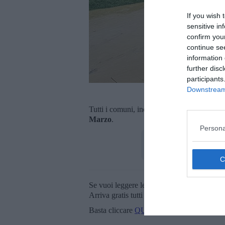
If you wish 
sensitive in
confirm you
continue se
information 
further disc
participants
Downstream 
Nelle vicina
Tutti i comuni, inoltre, hanno disposto anc
Marzo
.
Persona
Se vuoi leggere le notizie principali della T
Arriva gratis tutti i giorni alle 20:00 dirett
Basta cliccare
QUI