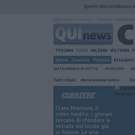
Questo sito contribuisce 
QUI
quotidiano online.
Percorso semplificat
TOSCANA
CUOIO
VALDERA
VOLTERRA
P
Home
Cronaca
Politica
Attualità
CASTELFRANCO DI SOTTO
FUCECCHIO
MO
residente
Furto in una tabaccheria in pieno centro
Tutti i titoli:
Estate, tempo d
Crans Montana, il
video inedito: i giovani
cercano di sfondare le
vetrate del locale già
in fiamme. Le urla