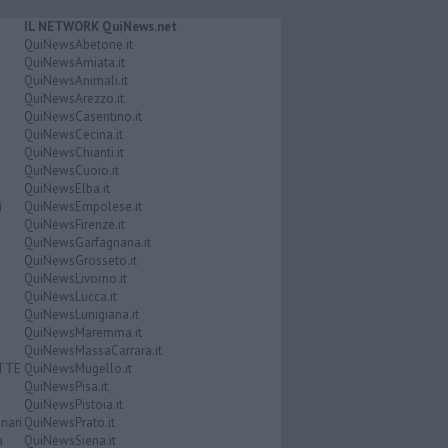
IL NETWORK QuiNews.net
QuiNewsAbetone.it
QuiNewsAmiata.it
QuiNewsAnimali.it
QuiNewsArezzo.it
QuiNewsCasentino.it
QuiNewsCecina.it
QuiNewsChianti.it
QuiNewsCuoio.it
QuiNewsElba.it
i
QuiNewsEmpolese.it
QuiNewsFirenze.it
QuiNewsGarfagnana.it
QuiNewsGrosseto.it
QuiNewsLivorno.it
QuiNewsLucca.it
QuiNewsLunigiana.it
QuiNewsMaremma.it
QuiNewsMassaCarrara.it
ATTE
QuiNewsMugello.it
QuiNewsPisa.it
QuiNewsPistoia.it
nari
QuiNewsPrato.it
a
QuiNewsSiena.it