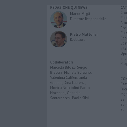
REDAZIONE QUI NEWS
CAT
Cro
Marco Migli
Poli
Direttore Responsabile
Attu
Eco
Cult
Pietro Mattonai
Spo
Redattore
Spet
Inte
Opi
Imp
Collaboratori
Pro
Marcella Bitozzi, Sergio
Braccini, Michele Bufalino,
Valentina Caffieri, Linda
CO
Giuliani, Dina Laurenzi,
Cast
Monica Nocciolini, Paolo
Fuc
Nocentini, Gabriele
Mont
Santarnecchi, Paola Silvi.
San
Sant
San