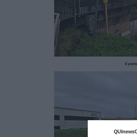
Il ponte
QUInewsCu