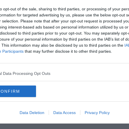
to opt-out of the sale, sharing to third parties, or processing of your per
formation for targeted advertising by us, please use the below opt-out s
r selection. Please note that after your opt-out request is processed y
eing interest-based ads based on personal information utilized by us or
disclosed to third parties prior to your opt-out. You may separately opt-
losure of your personal information by third parties on the IAB’s list of
. This information may also be disclosed by us to third parties on the
IA
Participants
that may further disclose it to other third parties.
nze della zona industriale di Capanne
he la
sospensione della didattica per la giornata di sabato 15
l Data Processing Opt Outs
CONFIRM
oscana iscriviti alla
Newsletter QUInews - ToscanaMedia.
amente nella tua casella di posta.
Data Deletion
Data Access
Privacy Policy