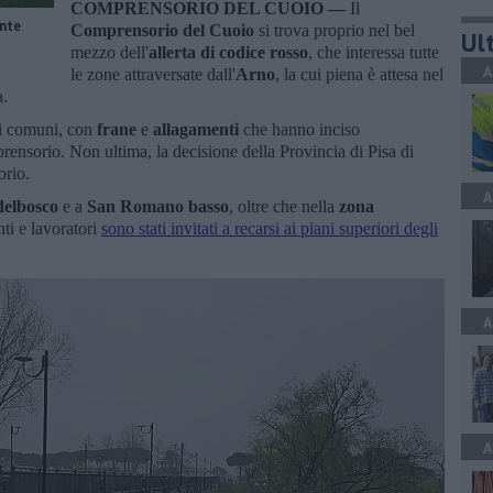
COMPRENSORIO DEL CUOIO —
Il
onte
Comprensorio del Cuoio
si trova proprio nel bel
Ult
mezzo dell'
allerta di codice rosso
, che interessa tutte
A
le zone attraversate dall'
Arno
, la cui piena è attesa nel
a.
i i comuni, con
frane
e
allagamenti
che hanno inciso
prensorio. Non ultima, la decisione della Provincia di Pisa di
orio.
A
delbosco
e a
San Romano basso
, oltre che nella
zona
nti e lavoratori
sono stati invitati a recarsi ai piani superiori degli
A
A