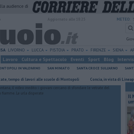
alla audience di
o
Aggiornato alle 18:25
METEO:
Gio
ISA
LIVORNO
LUCCA
PISTOIA
PRATO
FIRENZE
SIENA
A
Lavoro
Cultura e Spettacolo
Eventi
Sport
Blog
Intervi
NTOPOLI IN VALD'ARNO
SAN MINIATO
SANTA CROCE SULL'ARNO
SANT
i lavori alle scuole di Montopoli
Concia, in vista di Lineapelle il distr
Il
um