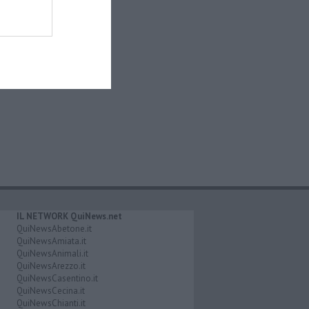
IL NETWORK QuiNews.net
QuiNewsAbetone.it
QuiNewsAmiata.it
QuiNewsAnimali.it
QuiNewsArezzo.it
QuiNewsCasentino.it
QuiNewsCecina.it
QuiNewsChianti.it