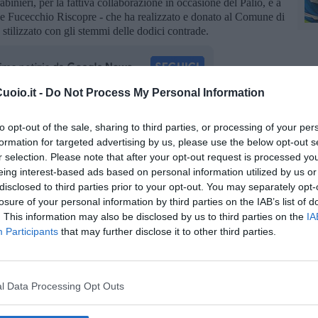
inieri, per la fattiva collaborazione in occasione del Palio, e a
ne Fucecchio Riscopre - che ha realizzato e donato al Comune di
stilizzato con gli stemmi delle dodici contrade.
oio.it -
Do Not Process My Personal Information
oscana iscriviti alla
Newsletter QUInews - ToscanaMedia.
to opt-out of the sale, sharing to third parties, or processing of your per
amente nella tua casella di posta.
formation for targeted advertising by us, please use the below opt-out s
r selection. Please note that after your opt-out request is processed y
eing interest-based ads based on personal information utilized by us or
disclosed to third parties prior to your opt-out. You may separately opt-
losure of your personal information by third parties on the IAB’s list of
Cardini
. This information may also be disclosed by us to third parties on the
IA
ende
Participants
that may further disclose it to other third parties.
l Data Processing Opt Outs