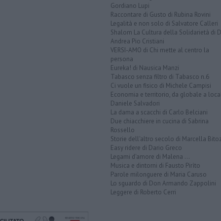
Gordiano Lupi
Raccontare di Gusto di Rubina Rovini
Legalità e non solo di Salvatore Calleri
Shalom La Cultura della Solidarietà di 
Andrea Pio Cristiani
VERSI-AMO di Chi mette al centro la
persona
Eureka! di Nausica Manzi
Tabasco senza filtro di Tabasco n.6
Ci vuole un fisico di Michele Campisi
Economia e territorio, da globale a loca
Daniele Salvadori
La dama a scacchi di Carlo Belciani
Due chiacchiere in cucina di Sabrina
Rossello
Storie dell'altro secolo di Marcella Bito
Easy ridere di Dario Greco
Legami d'amore di Malena ...
Musica e dintorni di Fausto Pirìto
Parole milonguere di Maria Caruso
Lo sguardo di Don Armando Zappolini
Leggere di Roberto Cerri