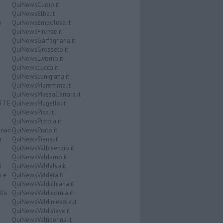
QuiNewsCuoio.it
QuiNewsElba.it
i
QuiNewsEmpolese.it
QuiNewsFirenze.it
QuiNewsGarfagnana.it
QuiNewsGrosseto.it
QuiNewsLivorno.it
QuiNewsLucca.it
QuiNewsLunigiana.it
QuiNewsMaremma.it
QuiNewsMassaCarrara.it
ATTE
QuiNewsMugello.it
QuiNewsPisa.it
QuiNewsPistoia.it
nari
QuiNewsPrato.it
a
QuiNewsSiena.it
QuiNewsValbisenzio.it
QuiNewsValdarno.it
i
QuiNewsValdelsa.it
o e
QuiNewsValdera.it
QuiNewsValdichiana.it
lla
QuiNewsValdicornia.it
QuiNewsValdinievole.it
QuiNewsValdisieve.it
QuiNewsValtiberina.it