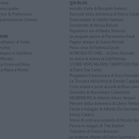
rviste
QUI BLOG
nion Leader
Incontri d'arte di Riccardo Ferrucci
rese & Professioni
Racconti della domenica di Marco Celat
grammazione Cinema
Disincantato di Adolfo Santoro
Sorridendo di Nicola Belcari
Vignaioli e vini di Nadio Stronchi
MUNI
Le pregiate penne di Pierantonio Pardi
elfranco di Sotto
Pagine allegre di Gianni Micheli
ecchio
Psico-cose di Federica Giusti
opoli in Vald'Arno
VI PRESENTO I MIEI... di Dino Fiumalbi
 Miniato
Le stelle di Astrea di Edit Permay
a Croce sull'Arno
STORIE VISPE MA NON TROPPO DISTR
ta Maria a Monte
di Dario Dal Canto
Progettare il benessere di Erica Fiumalbi
La Toscana della birra di Davide Cappan
Cose strane e posti assurdi di Blue Lam
Storielba di Alessandro Canestrelli
NEURONEWS di Alberto Arturo Vergani
Pensieri della domenica di Libero Ventur
Fauda e balagan di Alfredo De Girolam
Enrico Catassi
Storie di ordinaria umanità di Nicolò Ste
Parole in viaggio di Tito Barbini
Turbative di Franco Bonciani
Lo scrittore sfigato di Enrico Guerrini e