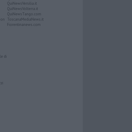
QuiNewsVersilia.it
QuiNewsVolterra.it
QuiNewsTango.com
Don
ToscanaMediaNews.it
Fiorentinanews.com
le di
zzi