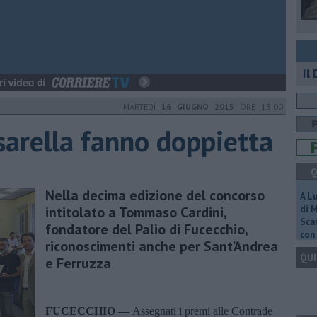
Il
MARTEDÌ
16 GIUGNO 2015
ORE 13:00
arella fanno doppietta
Q
Nella decima edizione del concorso
A L
intitolato a Tommaso Cardini,
di 
Scar
fondatore del Palio di Fucecchio,
con 
riconoscimenti anche per Sant’Andrea
QUI
e Ferruzza
FUCECCHIO —
Assegnati i premi alle Contrade