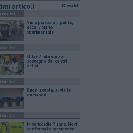
imi articoli
Vedi tutti
ttualità
Vie e piazze più pulite,
ecco il piano
sperimentale
ttualità
Oltre 7mila euro a
sostegno dei centri
estivi
ttualità
Buoni scuola, al via le
domande
ttualità
Misericordie Pisane, Novi
confermato presidente