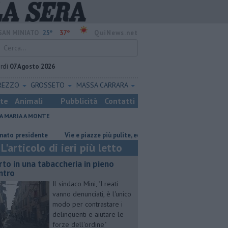
25°
37°
SAN MINIATO
QuiNews.net
rdì
07 Agosto 2026
REZZO
GROSSETO
MASSA CARRARA
ste
Animali
Pubblicità
Contatti
A MARIA A MONTE
sidente
Vie e piazze più pulite, ecco il piano sperimentale
Oltre 7m
L'articolo di ieri più letto
rto in una tabaccheria in pieno
ntro
Il sindaco Mini, "I reati
vanno denunciati, è l'unico
modo per contrastare i
delinquenti e aiutare le
forze dell'ordine"