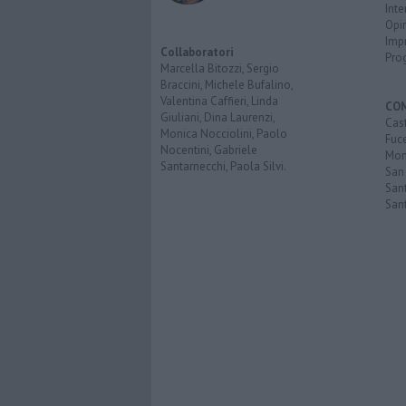
Inte
Opi
Imp
Collaboratori
Pro
Marcella Bitozzi, Sergio
Braccini, Michele Bufalino,
Valentina Caffieri, Linda
CO
Giuliani, Dina Laurenzi,
Cast
Monica Nocciolini, Paolo
Fuc
Nocentini, Gabriele
Mont
Santarnecchi, Paola Silvi.
San
Sant
San