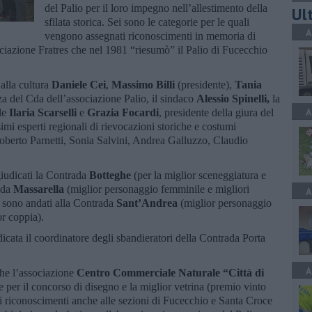
del Palio per il loro impegno nell’allestimento della
Ult
sfilata storica. Sei sono le categorie per le quali
A
vengono assegnati riconoscimenti in memoria di
ciazione Fratres che nel 1981 “riesumò” il Palio di Fucecchio
 alla cultura
Daniele Cei
,
Massimo Billi
(presidente),
Tania
a del Cda dell’associazione Palio, il sindaco
Alessio Spinelli,
la
A
le
Ilaria Scarselli
e
Grazia Focardi
, presidente della giura del
mi esperti regionali di rievocazioni storiche e costumi
Roberto Parnetti, Sonia Salvini, Andrea Galluzzo, Claudio
iudicati la Contrada
Botteghe
(per la miglior sceneggiatura e
rada
Massarella
(miglior personaggio femminile e migliori
A
e sono andati alla Contrada
Sant’Andrea
(miglior personaggio
r coppia).
cata il coordinatore degli sbandieratori della Contrada Porta
A
che l’associazione
Centro Commerciale Naturale “Città di
 per il concorso di disegno e la miglior vetrina (premio vinto
ati riconoscimenti anche alle sezioni di Fucecchio e Santa Croce