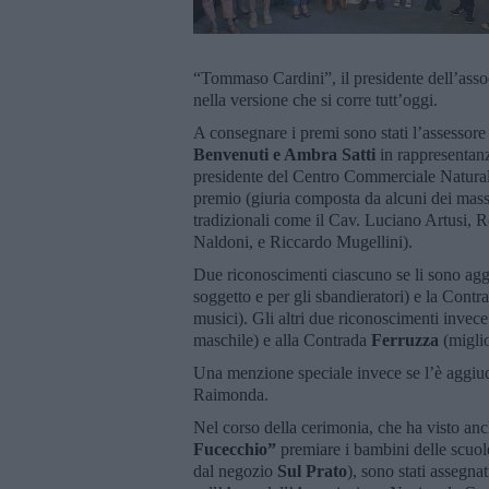
“Tommaso Cardini”, il presidente dell’asso
nella versione che si corre tutt’oggi.
A consegnare i premi sono stati l’assessore
Benvenuti e Ambra Satti
in rappresentanz
presidente del Centro Commerciale Natura
premio (giuria composta da alcuni dei massi
tradizionali come il Cav. Luciano Artusi, 
Naldoni, e Riccardo Mugellini).
Due riconoscimenti ciascuno se li sono agg
soggetto e per gli sbandieratori) e la Cont
musici). Gli altri due riconoscimenti invec
maschile) e alla Contrada
Ferruzza
(miglio
Una menzione speciale invece se l’è aggiudi
Raimonda.
Nel corso della cerimonia, che ha visto an
Fucecchio”
premiare i bambini delle scuole
dal negozio
Sul Prato
), sono stati assegn