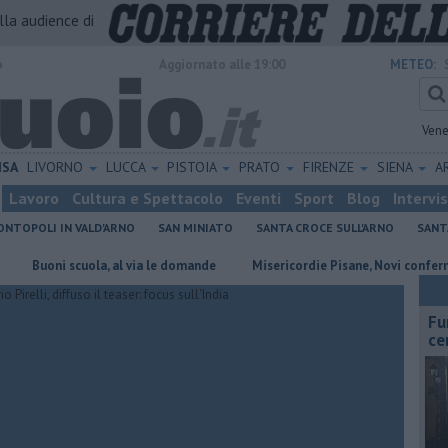
alla audience di
o
Aggiornato alle 19:00
METEO:
Vene
ISA
LIVORNO
LUCCA
PISTOIA
PRATO
FIRENZE
SIENA
A
Lavoro
Cultura e Spettacolo
Eventi
Sport
Blog
Intervi
NTOPOLI IN VALD'ARNO
SAN MINIATO
SANTA CROCE SULL'ARNO
SANT
ni scuola, al via le domande
Misericordie Pisane, Novi confermato pre
Fu
ce