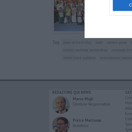
Tag
palio di fucecchio
satti
canton giura
nobile contrada sant'andrea
contrada fer
santa croce sull'arno
associazione naziona
REDAZIONE QUI NEWS
CAT
Cro
Marco Migli
Poli
Direttore Responsabile
Attu
Eco
Cult
Pietro Mattonai
Spo
Redattore
Spet