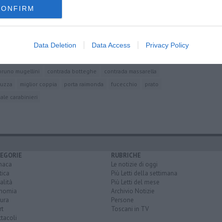
CONFIRM
Data Deletion
Data Access
Privacy Policy
bruno mugellini
contrada botteghe
contrada massarella
ruzza
miglior coppia
porta raimonda
fucecchio
prato
le carabinieri
EGORIE
RUBRICHE
naca
Le notizie di oggi
tica
Più Letti della settimana
alità
Più Letti del mese
nomia
Archivio Notizie
ura
Persone
rt
Toscani in TV
tacoli