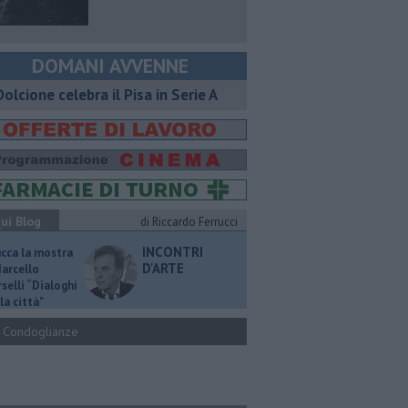
DOMANI AVVENNE
 Dolcione celebra il Pisa in Serie A
ui Blog
di Riccardo Ferrucci
INCONTRI
ucca la mostra
D'ARTE
Marcello
selli “Dialoghi
la città"
Condoglianze