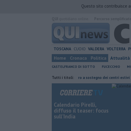
Questo sito contribuisce 
QUI
quotidiano online.
Percorso semplificat
TOSCANA
CUOIO
VALDERA
VOLTERRA
P
Home
Cronaca
Politica
Attualità
CASTELFRANCO DI SOTTO
FUCECCHIO
MO
iano sperimentale
Oltre 7mila euro a sostegno dei centri estivi
Tutti i titoli:
Buo
Calendario Pirelli,
diffuso il teaser: focus
sull'India