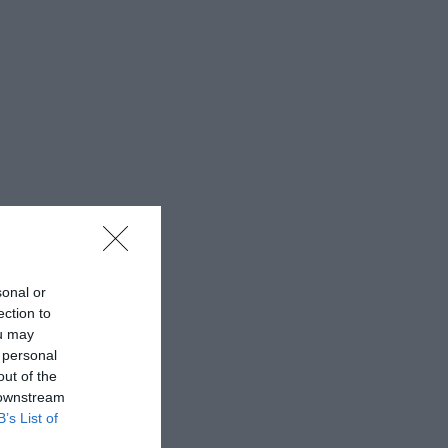
sonal or
ection to
ou may
 personal
out of the
 downstream
B’s List of