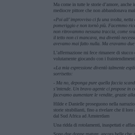
Ma come in tutte le storie d’amore, anche in 
mediocre pittore che non abbandonava mai l
«Poi all’ improvviso ci fu una svolta, nett
pomeriggio e non tornò più. Facemmo rice
non ritrovammo nessuna traccia, come sva
il tetto non ci mancava, ma diventò necess
avevamo mai fatto nulla. Ma eravamo due 
L’affermazione mi fece rimanere di stucco 
volutamente giocando con i fraintendiment
«La mia espressione diventò talmente esplic
sorrisetto:
- Ma no, deponga pure quella faccia scan
s’intende. Un bravo agente ci propose in c
facevamo aumentare le vendite, grazie alla
Hilde e Danielle proseguono nella narrazione
storie strabilianti, fino a rivelare che il lor
dal Sud Africa ad Amsterdam
Una ridda di rotolamenti, inaspettati e affasc
Sono due donne mature, ancora belle che, se