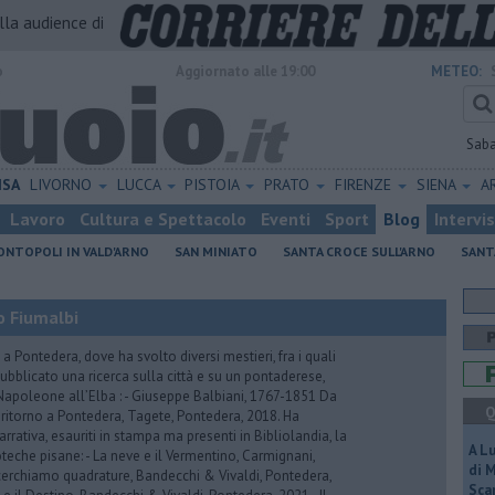
alla audience di
o
Aggiornato alle 19:00
METEO:
Sab
ISA
LIVORNO
LUCCA
PISTOIA
PRATO
FIRENZE
SIENA
A
Lavoro
Cultura e Spettacolo
Eventi
Sport
Blog
Intervi
NTOPOLI IN VALD'ARNO
SAN MINIATO
SANTA CROCE SULL'ARNO
SANT
no Fiumalbi
a Pontedera, dove ha svolto diversi mestieri, fra i quali
ubblicato una ricerca sulla città e su un pontaderese,
apoleone all’Elba : - Giuseppe Balbiani, 1767-1851 Da
Q
ritorno a Pontedera, Tagete, Pontedera, 2018. Ha
arrativa, esauriti in stampa ma presenti in Bibliolandia, la
A L
oteche pisane: - La neve e il Vermentino, Carmignani,
di 
cerchiamo quadrature, Bandecchi & Vivaldi, Pontedera,
Scar