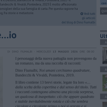
 e il Destino, Bandecchi & Vivaldi, Pontedera, 2021 - Il
con 
 Bandecchi & Vivaldi, Pontedera, 2023 È molto affezionato
consiglieri della sua famiglia di carta. Per questa ragione ha
QUI
og, fra storie e metastorie.
Vedi tutti
gli articoli
del blog di Dino Fiumalbi
...io
Ult
A
DI DINO FIUMALBI - MERCOLEDÌ
13 MAGGIO 2026
ORE 08:00
I personaggi della nuova pattuglia non provengono da
un romanzo, ma da una raccolta di racconti:
A
Dino Fiumalbi,
Noi umani cerchiamo quadrature
,
Bandecchi & Vivaldi, Pontedera, 2019.
Il libro contiene 13 brevi storie, legate fra loro
«…
dalla scelta della copertina e dal senso del titolo. Tutti
i racconti contengono almeno una piccola sorpresa,
un qualcosa di inaspettato: ciò che appare quadrato
A
e stabile inevitabilmente rotola e ciò che sembra
circolare e circolante prima o poi si arresta e si