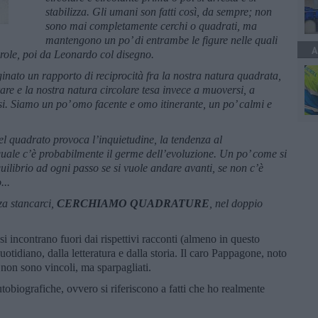
stabilizza. Gli umani son fatti così, da sempre; non
sono mai completamente cerchi o quadrati, ma
mantengono un po’ di entrambe le figure nelle quali
A
parole, poi da Leonardo col disegno.
ato un rapporto di reciprocità fra la nostra natura quadrata,
rare e la nostra natura circolare tesa invece a muoversi, a
rsi. Siamo un po’ omo facente e omo itinerante, un po’ calmi e
l quadrato provoca l’inquietudine, la tendenza al
uale c’è probabilmente il germe dell’evoluzione. Un po’ come si
ilibrio ad ogni passo se si vuole andare avanti, se non c’è
...
a stancarci,
CERCHIAMO QUADRATURE
, nel doppio
 incontrano fuori dai rispettivi racconti (almeno in questo
quotidiano, dalla letteratura e dalla storia. Il caro Pappagone, noto
non sono vincoli, ma sparpagliati.
utobiografiche, ovvero si riferiscono a fatti che ho realmente