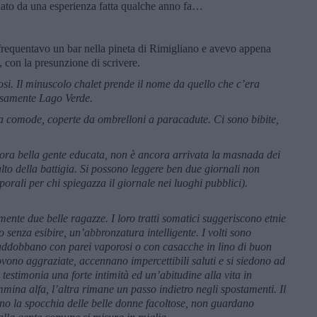
nato da una esperienza fatta qualche anno fa…
frequentavo un bar nella pineta di Rimigliano e avevo appena
i, con la presunzione di scrivere.
tosi. Il minuscolo chalet prende il nome da quello che c’era
osamente Lago Verde.
ma comode, coperte da ombrelloni a paracadute. Ci sono bibite,
ncora bella gente educata, non è ancora arrivata la masnada dei
lto della battigia. Si possono leggere ben due giornali non
orali per chi spiegazza il giornale nei luoghi pubblici).
mente due belle ragazze. I loro tratti somatici suggeriscono etnie
 senza esibire, un’abbronzatura intelligente. I volti sono
 addobbano con parei vaporosi o con casacche in lino di buon
vono aggraziate, accennano impercettibili saluti e si siedono ad
testimonia una forte intimità ed un’abitudine alla vita in
na alfa, l’altra rimane un passo indietro negli spostamenti. Il
no la spocchia delle belle donne facoltose, non guardano