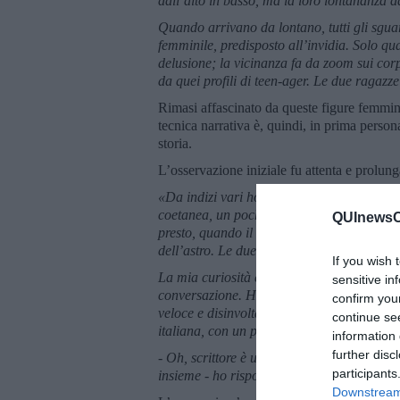
dall’alto in basso, ma la loro lontananza d
Quando arrivano da lontano, tutti gli sgua
femminile, predisposto all’invidia. Solo qu
delusione; la vicinanza fa da zoom sui corpi
da quei profili di teen-ager. Le due ragazz
Rimasi affascinato da queste figure femmini
tecnica narrativa è, quindi, in prima persona
storia.
L’osservazione iniziale fu attenta e prolu
«Da indizi vari ho carpito la loro nazional
coetanea, un pochino meno slanciata, e dec
QUInewsCu
presto, quando il sole è ancora gentile. La 
dell’astro. Le due olandesi parlano un itali
If you wish 
La mia curiosità è fortissima e con caute m
sensitive in
conversazione. Ho alternato la scrittura am
confirm you
veloce e disinvolta sul note-book. Questo è
continue se
italiana, con un po’ di civetteria, a chieder
information 
further disc
- Oh, scrittore è una connotazione eccessi
participants
insieme - ho risposto con una spudorata fa
Downstream 