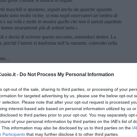
alla gente comune si misura in miglia.
rdi maschili si spostano, seguiti anche da qualche sguardo
ando sono molto vicine, si nota negli osservatori un’ombra di
 e sui volti e mette in mostra quello che non ti saresti aspettato
e hanno sicuramente più di settant’anni.»
li e decisi di scrivere questo racconto, entrandoci dentro. La
, perché l’autore si trasforma nell’io narrante, coinvolto nella
ngata…
ità, sono olandesi. Talvolta con loro trovo una terza signora,
isamente italiana. Si incontrano sulla spiaggia, al mattino
oio.it -
Do Not Process My Personal Information
loro pelle, ancora fresca, testimonia di un uso oculato
ano corretto, con simpatiche inflessioni di tulipani.
to opt-out of the sale, sharing to third parties, or processing of your per
anovre riesco ad entrare nella periferia della loro
formation for targeted advertising by us, please use the below opt-out s
anuense con la stilografica sulla Moleskine, alla digitazione
r selection. Please note that after your opt-out request is processed y
 l’amo al quale hanno abboccato, tutte e tre. È stata la signora
eing interest-based ads based on personal information utilized by us or
mi se fossi uno scrittore.
disclosed to third parties prior to your opt-out. You may separately opt-
losure of your personal information by third parties on the IAB’s list of
va. Diciamo che mi diletto a cercare buone parole ed a metterle
. This information may also be disclosed by us to third parties on the
IA
lsa modestia, da premio Pulitzer.»
Participants
that may further disclose it to other third parties.