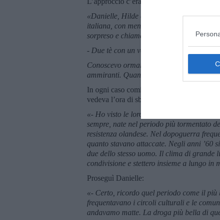
L’approccio c’era stato, ora dovevo entrare 
«Danielle, Hilde e Marta, i nomi delle raga
italiana, con meno scrupoli, guidò decisa l
Persona
sorpreso e chiamai il gestore ordinando:
- Due tè con un velo di latte ed un caffè m
Conoscevo ormai i loro gusti e lo dimostrai
ammiranti. Quando il gestore tornò con il v
In ogni caso cominciarono ad aprire le loro 
vedeva l’ora di sbottonarsi e, soprattutto, d
«- Ho visto le loro fotografie di quando a
sempre, nate nel periodo più tormentato de
resistenza olandese. Nel dopoguerra freque
quanto stavano attaccate. Negli anni ’60 s
due dello stesso uomo. Il clima di grande l
condivisione e stettero insieme a lungo i
Proseguì Danielle:
«- Certo, ricordo quel periodo come il più
frequentavano i circoli culturali e le comu
andavamo matte. La droga più bella di que