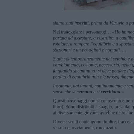
siamo stati inscritti, prima da Vitruvio a 
Nel tratteggiare i personaggi… «
Ho immagin
portata ad assestare, a costruire, a equilib
rotolare, a rompere l’equilibrio e a sposta
stazionari e un po’ agitati e nomadi. …
Stare contemporaneamente nel cerchio e ne
cambiamento, costante, necessaria, nella q
fa quando si cammina: si deve perdere l’equ
perdita di equilibrio non c’è proseguimento
Insomma, noi umani, continuamente e senz
senso che si
cercano
e si
cerchiano
.
»
Questi personaggi non si conoscono e non si
libro). Sono distribuiti a spaglio, presi dal 
ai diversamente giovani, avrebbe detto che 
Diversi scritti contengono, inoltre, tracce a
vissuto e, ovviamente, romanzato.