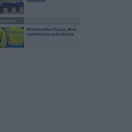
domande
ttualità
Misericordie Pisane, Novi
confermato presidente