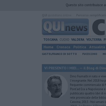
Questo sito contribuisce 
QUI
quotidiano online.
Percorso semplificat
TOSCANA
CUOIO
VALDERA
VOLTERRA
P
Home
Cronaca
Politica
Attualità
CASTELFRANCO DI SOTTO
FUCECCHIO
MO
VI PRESENTO I MIEI... — il Blog di Di
Dino Fiumalbi è nato e vive 
l’insegnante. Nel 2018 ha p
frequente commensale di N
Pont’ad Era a Napoleone e 
pubblicato quattro libri di n
rete provinciale delle bibli
Cascina, 2015 - Noi umani 