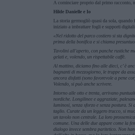
A cominciare proprio dal primo racconto, 
Hilde Danielle e Io
La storia germogliò quasi da sola, quando 
iniziato a imbrattare fogli e supporti digital
«Nel ridotto del parco costiero si sta digni
prima della bonifica e si chiama presuntu
Tavolini all’aperto, con panche rustiche 
gelati e, volendo, un rispettabile caffè.
Al mattino, diciamo fino alle dieci, c’ è a
bagnanti di mezzogiorno, le truppe da assa
ancora disfatti (sono favorevole a pene corp
Volendo, si può anche scrivere.
Intorno alle otto e trenta, arrivano puntual
nordiche. Longilinee e aggraziate, palesano
luminosi, senza sforzo e senza postura. Si
taglio. Curate da un leggero trucco, si muo
un tavolo non centrale. La loro prossemica 
comune. Una delle due appare come la femmi
dialogo invece sembra paritetico. Non han