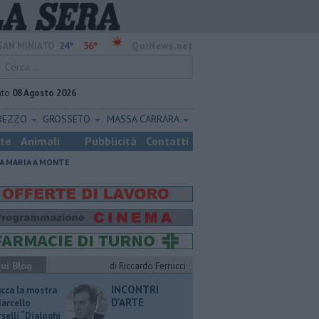
24°
36°
SAN MINIATO
QuiNews.net
ato
08 Agosto 2026
REZZO
GROSSETO
MASSA CARRARA
ste
Animali
Pubblicità
Contatti
A MARIA A MONTE
ui Blog
di Riccardo Ferrucci
INCONTRI
ucca la mostra
D'ARTE
Marcello
selli “Dialoghi