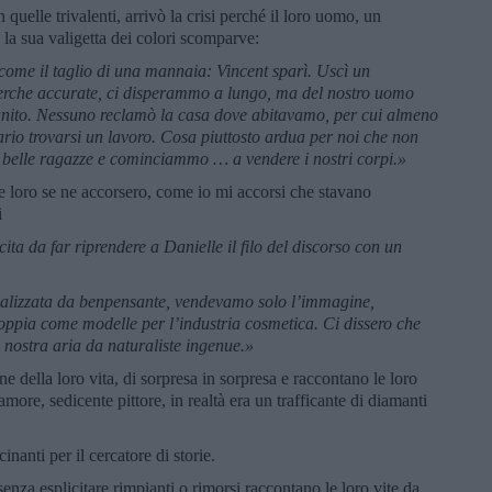
quelle trivalenti, arrivò la crisi perché il loro uomo, un
a sua valigetta dei colori scomparve:
a come il taglio di una mannaia: Vincent sparì. Uscì un
rche accurate, ci disperammo a lungo, ma del nostro uomo
nito. Nessuno reclamò la casa dove abitavamo, per cui almeno
ario trovarsi un lavoro. Cosa piuttosto ardua per noi che non
belle ragazze e cominciammo … a vendere i nostri corpi.»
e loro se ne accorsero, come io mi accorsi che stavano
i
ita da far riprendere a Danielle il filo del discorso con un
dalizzata da benpensante, vendevamo solo l’immagine,
oppia come modelle per l’industria cosmetica. Ci dissero che
 nostra aria da naturaliste ingenue.»
 della loro vita, di sorpresa in sorpresa e raccontano le loro
o amore, sedicente pittore, in realtà era un trafficante di diamanti
inanti per il cercatore di storie.
nza esplicitare rimpianti o rimorsi raccontano le loro vite da