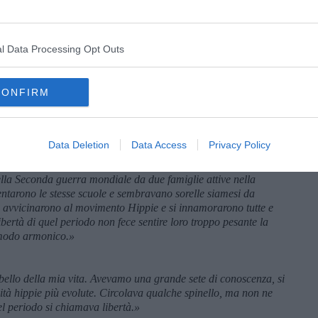
nelle loro storie.
zze. Le presentazioni furono fatte da quest’ultima, che da brava
a pattuglia a piazzarsi proprio al mio tavolo. Fui piacevolmente
l Data Processing Opt Outs
acchiato, senza schiuma.
CONFIRM
 un po’ sfacciatamente, con successo, a giudicare dai loro volti
assoio mi fece l’occhiolino. Ah, noi maschi italiani!»
storie, sempre con l’ausilio della signora italiana che non
i sbottonarle:
Data Deletion
Data Access
Privacy Policy
vevano venti anni – iniziò Marta – erano splendide. Amiche da
lla Seconda guerra mondiale da due famiglie attive nella
ntarono le stesse scuole e sembravano sorelle siamesi da
i avvicinarono al movimento Hippie e si innamorarono tutte e
ibertà di quel periodo non fece sentire loro troppo pesante la
n modo armonico.»
 bello della mia vita. Avevamo una grande sete di conoscenza, si
nità hippie più evolute. Circolava qualche spinello, ma non ne
l periodo si chiamava libertà.»