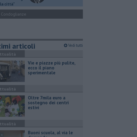
la città"
Condoglianze
imi articoli
Vedi tutti
ttualità
Vie e piazze più pulite,
ecco il piano
sperimentale
ttualità
Oltre 7mila euro a
sostegno dei centri
estivi
ttualità
Buoni scuola, al via le