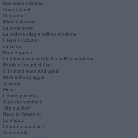
Duchessa e Romeo
Coco Chanel
Cleopatra
Marylin Monroe
La gatta morta
La vedova allegra nell'era moderna
​Il Nastro Azzurro
La verità
Mary Poppins
La principessa sul pisello nell'era moderna
Barbie e i quindici Ken
Gli amanti sono tutti uguali
Neve sulla spiaggia
Amanda
Elena
Il concepimento
Quel che sembra è
Virginia Wolf
Rodolfo Valentino
Lo sfigato
Inferno o paradiso ?
Cenerentola