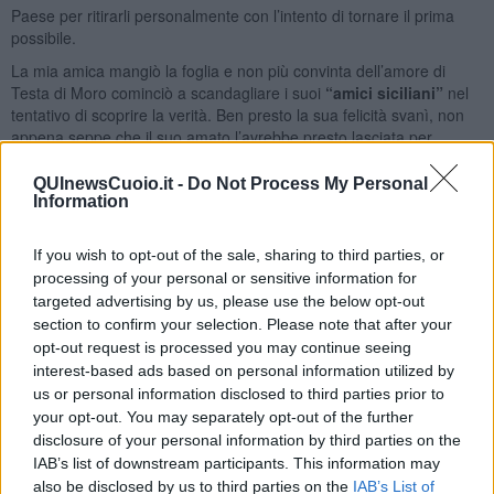
Paese per ritirarli personalmente con l’intento di tornare il prima
possibile.
La mia amica mangiò la foglia e non più convinta dell’amore di
Testa di Moro cominciò a scandagliare i suoi
“amici siciliani”
nel
tentativo di scoprire la verità. Ben presto la sua felicità svanì, non
appena seppe che il suo amato l’avrebbe presto lasciata per
ritornare in Oriente, dove l’attendeva una moglie con due figli. Lei
ovviamente fece finta di non sapere nulla e Testa di Moro, ignaro di
QUInewsCuoio.it -
Do Not Process My Personal
Information
tutto, in attesa del giorno previsto per la sua partenza, nel
frattempo, si godeva il corpo della mia amica, dormendo nel suo
letto.
If you wish to opt-out of the sale, sharing to third parties, or
processing of your personal or sensitive information for
Beh capitò che una mattina di Testa di Moro non si ebbe più
notizia. Sparì nel nulla. Qualcuno sostiene che sia tornato in
targeted advertising by us, please use the below opt-out
Turchia
scappando nottetempo, c’è chi invece insinua che è stato
section to confirm your selection. Please note that after your
assassinato e fatto sparire il cadavere. A oggi, non si ha notizia
opt-out request is processed you may continue seeing
della sua fine. La mia amica nel tentativo di consolarsi per la
interest-based ads based on personal information utilized by
scomparsa del suo amante piantò del basilico in un vaso di colore
us or personal information disclosed to third parties prior to
scuro, a forma di testa e lo mise in bella mostra fuori dal balcone.
your opt-out. You may separately opt-out of the further
disclosure of your personal information by third parties on the
Il basilico crebbe rigoglioso e profumato destando l’invidia di tutti gli
IAB’s list of downstream participants. This information may
abitanti del quartiere che, per non essere da meno, misero tutti dei
also be disclosed by us to third parties on the
IAB’s List of
vasi di terracotta simili a quello di Maria nei loro balconi. Se vi