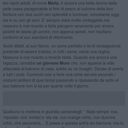
bei nipoti adulti, di nome
Maria
, è ancora una bella donna dalla
pelle rosea paragonabile ai fiori di pesco al culmine della loro
fioritura con due occhi neri splendidi e luminosi, nonostante oggi,
sia in su con gli anni. E’ sempre stata molto corteggiata ma
nessuno è mai riuscito a farla piangere veramente per amore
poiché lei lascia gli uomini, non appena questi, non risultano
conformi al suo standard di riferimento.
Vuole difatti, al suo fianco, un uomo perfetto e lei di conseguenza
pretende di essere trattata, in tutti i sensi, come una regina.
Nessuno è mai riuscito a tenerle testa. Quando era ancora una
ragazza, conobbe
un giovane Moro
che, non appena la vide
affacciata al balcone di casa, subito se ne invaghì. Decise di averla
a tutti i costi. Cominciò così a farle una corte serrata secondo i
costumi siciliani di quei tempi passando e ripassando da sotto al
suo balcone non si sa per quante volte il giorno.
Qualcuno lo metteva in guardia cantandogli: “ Staje sempe ‘cca,
‘mputato ‘ccà ‘mmiez’a ‘sta via, nun mange cchiù, nun duorme
cchiù, che pecundrìa… E passa e spassa sott’a stu barcone, ma tu