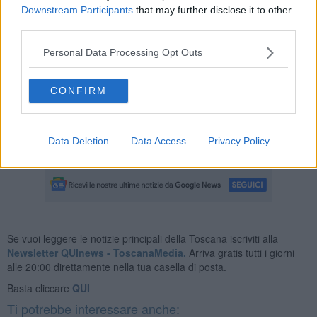
Downstream Participants
that may further disclose it to other
capita di andare in visitare la mia amata
Sicilia
noterete che
ancora oggi, nei balconi siciliani, si possono ammirare le Teste di
third parties.
Moro spesso denominate anche Teste di Turco o di Cazzo, di
pregevole fattura, un simpatico monito per tutti i mariti !
Personal Data Processing Opt Outs
Godetevi il
profumo del basilico
chiudendo gli occhi e
solidarizzate con Maria.
CONFIRM
Sono sicura che ognuna di noi nella propria vita, ha avuto il suo
Testa di Cazzo.. pardon.. di Moro!!
Data Deletion
Data Access
Privacy Policy
Malena ...
Se vuoi leggere le notizie principali della Toscana iscriviti alla
Newsletter QUInews - ToscanaMedia.
Arriva gratis tutti i giorni
alle 20:00 direttamente nella tua casella di posta.
Basta cliccare
QUI
Ti potrebbe interessare anche: