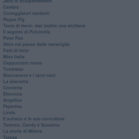
Jack lo sciupafemmine
Cambio
Corteggiatori moderni
Peppa Pig
Testa di moro: mai tradire una siciliana
Il segreto di Pulcinella
Peter Pan
Alice nel paese delle meraviglie
Fatti di letto
Miss Italia
Cappucceto rosso
Tommaso
Biancaneve e i tanti nani
La sirenetta
Concetta
Eleonora
Angelica
Peperina
Linda
Il sultano e le sue concubine
Terence, Candy e Susanna
La storia di Milena
Teresa