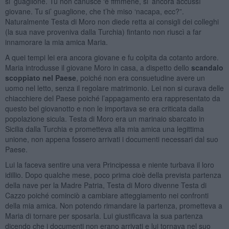
si’ guaglione. Tu non canusce ‘e ffmmene, si’ ancora accussì
giovane. Tu si’ guaglione, che t’hè miso ‘nacapa, ecc?”.
Naturalmente Testa di Moro non diede retta ai consigli dei colleghi
(la sua nave proveniva dalla Turchia) fintanto non riuscì a far
innamorare la mia amica Maria.
A quei tempi lei era ancora giovane e fu colpita da cotanto ardore.
Maria introdusse il giovane Moro in casa, a dispetto dello
scandalo
scoppiato nel Paese
, poiché non era consuetudine avere un
uomo nel letto, senza il regolare matrimonio. Lei non si curava delle
chiacchiere del Paese poiché l’appagamento era rappresentato da
questo bel giovanotto e non le importava se era criticata dalla
popolazione sicula. Testa di Moro era un marinaio sbarcato in
Sicilia dalla Turchia e prometteva alla mia amica una legittima
unione, non appena fossero arrivati i documenti necessari dal suo
Paese.
Lui la faceva sentire una vera Principessa e niente turbava il loro
idillio. Dopo qualche mese, poco prima cioè della prevista partenza
della nave per la Madre Patria, Testa di Moro divenne Testa di
Cazzo poiché cominciò a cambiare atteggiamento nei confronti
della mia amica. Non potendo rimandare la partenza, prometteva a
Maria di tornare per sposarla. Lui giustificava la sua partenza
dicendo che i documenti non erano arrivati e lui tornava nel suo