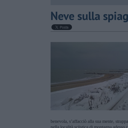
Neve sulla spia
benevola, s’affacciò alla sua mente, strappa
nella località sciistica di montagna adesso