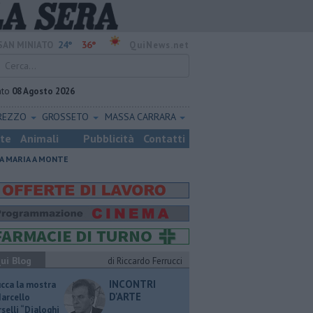
24°
36°
SAN MINIATO
QuiNews.net
ato
08 Agosto 2026
REZZO
GROSSETO
MASSA CARRARA
ste
Animali
Pubblicità
Contatti
A MARIA A MONTE
ui Blog
di Riccardo Ferrucci
INCONTRI
ucca la mostra
D'ARTE
Marcello
selli “Dialoghi