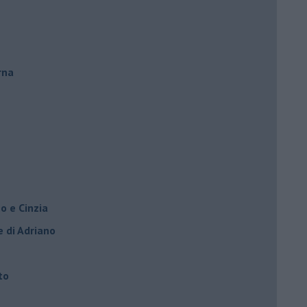
rna
o e Cinzia
e di Adriano
to