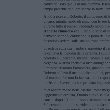
cattiveria, solo quella di una mamma. Il tem
tempo presente di allora scorse in fretta, t
Andò a riceverli Roberto, il compagno di M
di casa, intrattenendo gli amici con le sue 
durante tutto il pranzo, rendendo molto pia
Roberto rimasero soli.
Erano le sette di s
e invece Marina, chiudendo la porta della c
facendolo sedere, sulla sua poltrona preferi
Si sedette sulle sue gambe e appoggiò il ca
le cantava la melodia della serenità. I suoi
colorato e luccicante, mentre l’uomo le sus
eleganza. Marina spense la luce allungando 
luminose crearono l’atmosfera, quando la m
Roberto sollevò il mento delicato di lei, pe
dal mattino che non lo faceva…e lei rispos
miele, che l’aveva da sempre fatta impazzi
“Sei ancora molto bella Marina, forse meg
leggermente eccitata, l’uomo si rivolse all
caro… dopo 13 anni… sono sicuramente molt
Scherzando un po’ e sorridendo, ma facendos
quello veramente non ha età, perché gli a