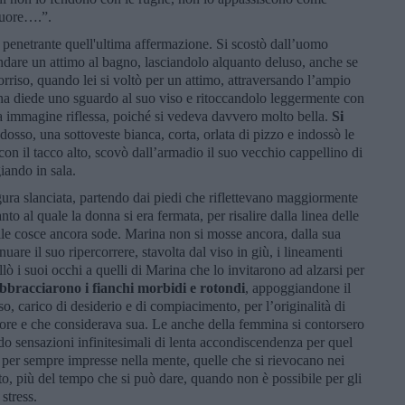
 muore….”.
 penetrante quell'ultima affermazione. Si scostò dall’uomo
andare un attimo al bagno, lasciandolo alquanto deluso, anche se
rriso, quando lei si voltò per un attimo, attraversando l’ampio
nna diede uno sguardo al suo viso e ritoccandolo leggermente con
sua immagine riflessa, poiché si vedeva davvero molto bella.
Si
osso, una sottoveste bianca, corta, orlata di pizzo e indossò le
con il tacco alto, scovò dall’armadio il suo vecchio cappellino di
iando in sala.
gura slanciata, partendo dai piedi che riflettevano maggiormente
to al quale la donna si era fermata, per risalire dalla linea delle
 alle cosce ancora sode. Marina non si mosse ancora, dalla sua
are il suo ripercorrere, stavolta dal viso in giù, i lineamenti
ò i suoi occhi a quelli di Marina che lo invitarono ad alzarsi per
bbracciarono i fianchi morbidi e rotondi
, appoggiandone il
, carico di desiderio e di compiacimento, per l’originalità di
re e che considerava sua. Le anche della femmina si contorsero
 sensazioni infinitesimali di lenta accondiscendenza per quel
 per sempre impresse nella mente, quelle che si rievocano nei
o, più del tempo che si può dare, quando non è possibile per gli
 stress.