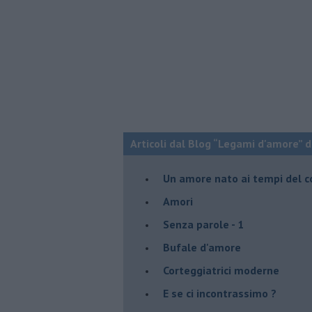
Articoli dal Blog “Legami d'amore” di
Un amore nato ai tempi del c
Amori
Senza parole - 1
Bufale d'amore
Corteggiatrici moderne
E se ci incontrassimo ?