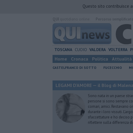
Questo sito contribuisce 
QUI
quotidiano online.
Percorso semplificat
TOSCANA
CUOIO
VALDERA
VOLTERRA
P
Home
Cronaca
Politica
Attualità
CASTELFRANCO DI SOTTO
FUCECCHIO
MO
LEGAMI D'AMORE — il Blog di Malena 
Sono nata in un paese stran
persone si sono sempre conf
comari, amici. Restavano or
durante i loro vissuti. L'ar
sfaccettature e ho deciso p
riflettere sulla differenza d