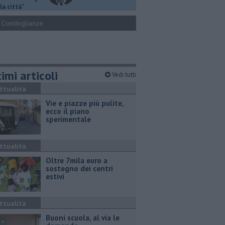
la città"
Condoglianze
imi articoli
Vedi tutti
ttualità
Vie e piazze più pulite,
ecco il piano
sperimentale
ttualità
Oltre 7mila euro a
sostegno dei centri
estivi
ttualità
Buoni scuola, al via le