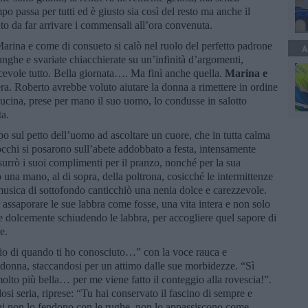
po passa per tutti ed è giusto sia così del resto ma anche il
anto da far arrivare i commensali all’ora convenuta.
arina e come di consueto si calò nel ruolo del perfetto padrone
A
lunghe e svariate chiacchierate su un’infinità d’argomenti,
cevole tutto. Bella giornata…. Ma finì anche quella.
Marina e
era. Roberto avrebbe voluto aiutare la donna a rimettere in ordine
ucina, prese per mano il suo uomo, lo condusse in salotto
ta.
po sul petto dell’uomo ad ascoltare un cuore, che in tutta calma
 occhi si posarono sull’abete addobbato a festa, intensamente
surrò i suoi complimenti per il pranzo, nonché per la sua
una mano, al di sopra, della poltrona, cosicché le intermittenze
usica di sottofondo canticchiò una nenia dolce e carezzevole.
r assaporare le sue labbra come fosse, una vita intera e non solo
e dolcemente schiudendo le labbra, per accogliere quel sapore di
re.
lio di quando ti ho conosciuto…” con la voce rauca e
a donna, staccandosi per un attimo dalle sue morbidezze. “Sì
o più bella… per me viene fatto il conteggio alla rovescia!”.
i seria, riprese: “Tu hai conservato il fascino di sempre e
nni non lo fendono con le rughe, non lo appassiscono come