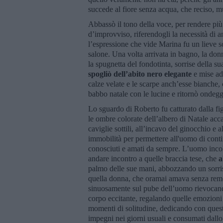
succede al fiore senza acqua, che reciso,
Abbassò il tono della voce, per rendere più
d’improvviso, riferendogli la necessità di 
l’espressione che vide Marina fu un lieve so
salone. Una volta arrivata in bagno, la do
la spugnetta del fondotinta, sorrise della 
spogliò dell’abito nero elegante
e mise add
calze velate e le scarpe anch’esse bianche, 
babbo natale con le lucine e ritornò ondegg
Lo sguardo di Roberto fu catturato dalla fi
le ombre colorate dell’albero di Natale accan
caviglie sottili, all’incavo del ginocchio e
immobilità per permettere all'uomo di continu
conosciuti e amati da sempre. L’uomo incoll
andare incontro a quelle braccia tese, che
a
palmo delle sue mani, abbozzando un sorriso
quella donna, che oramai amava senza remo
sinuosamente sul pube dell’uomo rievocando
corpo eccitante, regalando quelle emozioni
momenti di solitudine, dedicando con quest
impegni nei giorni usuali e consumati dallo