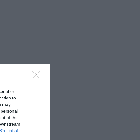
sonal or
ection to
ou may
 personal
out of the
 downstream
B’s List of