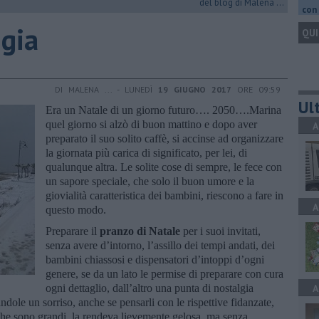
del blog di Malena ...
con 
ggia
QUI
DI MALENA ... - LUNEDÌ
19 GIUGNO 2017
ORE 09:59
Ult
Era un Natale di un giorno futuro…. 2050….Marina
quel giorno si alzò di buon mattino e dopo aver
A
preparato il suo solito caffè, si accinse ad organizzare
la giornata più carica di significato, per lei, di
qualunque altra. Le solite cose di sempre, le fece con
un sapore speciale, che solo il buon umore e la
giovialità caratteristica dei bambini, riescono a fare in
A
questo modo.
Preparare il
pranzo di Natale
per i suoi invitati,
senza avere d’intorno, l’assillo dei tempi andati, dei
bambini chiassosi e dispensatori d’intoppi d’ogni
genere, se da un lato le permise di preparare con cura
ogni dettaglio, dall’altro una punta di nostalgia
A
ndole un sorriso, anche se pensarli con le rispettive fidanzate,
 che sono grandi, la rendeva lievemente gelosa, ma senza