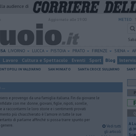
alla audience di
o
Aggiornato alle 19:00
METEO:
Sab
ISA
LIVORNO
LUCCA
PISTOIA
PRATO
FIRENZE
SIENA
A
Lavoro
Cultura e Spettacolo
Eventi
Sport
Blog
Intervi
NTOPOLI IN VALD'ARNO
SAN MINIATO
SANTA CROCE SULL'ARNO
SANT
...
iero e provengo da una famiglia italiana. Fin da giovane le
idate con me: donne, giovani, figlie, nipoti, sorelle,
e a raccontarmi le loro storie e i sentimenti provati
Q
gomento più chiacchierato è l'amore in tutte le sue
ertanto di parlarne affinché si possa trarre spunto per
A L
i genere.
Vedi tutti
di 
gli articoli
Scar