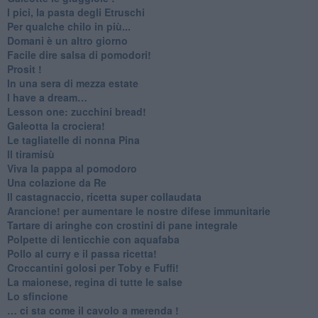
I pici, la pasta degli Etruschi
Per qualche chilo in più...
Domani è un altro giorno
​Facile dire salsa di pomodori!
Prosit !
​In una sera di mezza estate
I have a dream…
​Lesson one: zucchini bread!
Galeotta la crociera!
Le tagliatelle di nonna Pina
Il tiramisù
Viva la pappa al pomodoro
Una colazione da Re
Il castagnaccio, ricetta super collaudata
​Arancione! per aumentare le nostre difese immunitarie
Tartare di aringhe con crostini di pane integrale
Polpette di lenticchie con aquafaba
​Pollo al curry e il passa ricetta!
Croccantini golosi per Toby e Fuffi!
La maionese, regina di tutte le salse
Lo sfincione
​… ci sta come il cavolo a merenda !