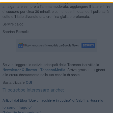
bene e versare il composto nel pollo, aggiustare di sale e fare
amalgamare sempre a fiamma moderata, aggiungere il latte e finire
di cuocere per circa 30 minuti, e comunque fin quando il pollo sarà
cotto e il latte divenuto una cremina gialla e profumata.
Servire caldo.
Sabrina Rossello
Se vuoi leggere le notizie principali della Toscana iscriviti alla
Newsletter QUInews - ToscanaMedia.
Arriva gratis tutti i giorni
alle 20:00 direttamente nella tua casella di posta.
Basta cliccare
QUI
Ti potrebbe interessare anche:
Articoli dal Blog “Due chiacchiere in cucina” di Sabrina Rossello
Io sono "fragolo"
Galeotte le giuggiole !