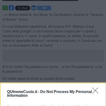
. —
Alcune estati fa, feci Mysa* la Cambusiera, durante le “Vacanze
di Branco” Scout.
Fu una bellissima esperienza, all’insegna di R. Kipling e il suo
“Libro della giungla” a cui il mondo Scout s’ispira per i Lupetti (i
bambini fino a 11 anni). In quell’occasione, un bimbo, Emanuele,
prese la “specialità di cuoco” venendo a cucinare, in Cambusa con
me, un buonissimo Pollo al Curry!
A lui la ricetta l’ha passata suo nonno… a me l’ha passata lui, a voi
la passerò io!
Se volete saperne di più su questa storia andate
https://www.sabrinarossello.it/pollo-al-curry-la-ricetta-del-
nonno/
QUInewsCuoio.it -
Do Not Process My Personal
*nel mondo dei Lupetti Scout, ogni capo ha un ruolo che
Information
corrisponde ad un personaggio del “Libro della Giungla” di R.
Kipling, Mysa è il capo dei bufali.