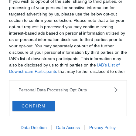
If you wish to opt-out of the sale, sharing to third parties, or
Ricetta per 5 persone
processing of your personal or sensitive information for
targeted advertising by us, please use the below opt-out
Ingredienti:
section to confirm your selection. Please note that after your
1 kg di pollo disossato tagliato a cubotti
opt-out request is processed you may continue seeing
1 cipolla
interest-based ads based on personal information utilized by
250 gr di yogurt
us or personal information disclosed to third parties prior to
1 lt di latte
your opt-out. You may separately opt-out of the further
Farina q.b.
disclosure of your personal information by third parties on the
Olio evo q.b.
IAB’s list of downstream participants. This information may
Preparazione:
also be disclosed by us to third parties on the
IAB’s List of
Downstream Participants
that may further disclose it to other
Tagliare il pollo, precedentemente pulito e disossato, in piccoli
third parties.
pezzetti di circa 4 cm di lato.
Pulire una cipolla media e fare un trito fine.
Personal Data Processing Opt Outs
Prendere una padella (tipo wok), mettere dell’olio extravergine di
oliva e farlo riscaldare, poi aggiungere il trito di cipolla e farlo
CONFIRM
appassire, quando la cipolla sarà diventata trasparente, aggiungere
il pollo infarinato e farlo rosolare ben bene su tutti i lati, salare e
farlo cuocere a fiamma dolce, per pochi minuti.
Data Deletion
Data Access
Privacy Policy
Nel mentre unire un cucchiaio circa di curry allo yogurt, mescolare