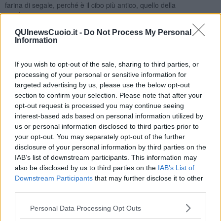
farina di segale, perché è il cibo più antico, quello della
condivisione;
la confettura che ho fatto ieri, senza zucchero aggiunto, con le
QUInewsCuoio.it -
Do Not Process My Personal
prugne dell’albero della mia amica Consuelo, perché ha la dolcezza
Information
dell’amicizia;
una tazza di caffè d’orzo e cannella per soddisfare anche l’olfatto
If you wish to opt-out of the sale, sharing to third parties, or
oltre che la salute, perché lo bevevo sempre, da bambina, insieme
processing of your personal or sensitive information for
a mia nonna ed era un momento di amore.
targeted advertising by us, please use the below opt-out
section to confirm your selection. Please note that after your
opt-out request is processed you may continue seeing
interest-based ads based on personal information utilized by
us or personal information disclosed to third parties prior to
your opt-out. You may separately opt-out of the further
disclosure of your personal information by third parties on the
IAB’s list of downstream participants. This information may
also be disclosed by us to third parties on the
IAB’s List of
Downstream Participants
that may further disclose it to other
third parties.
Personal Data Processing Opt Outs