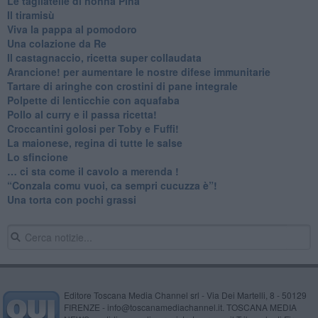
Le tagliatelle di nonna Pina
Il tiramisù
Viva la pappa al pomodoro
Una colazione da Re
Il castagnaccio, ricetta super collaudata
​Arancione! per aumentare le nostre difese immunitarie
Tartare di aringhe con crostini di pane integrale
Polpette di lenticchie con aquafaba
​Pollo al curry e il passa ricetta!
Croccantini golosi per Toby e Fuffi!
La maionese, regina di tutte le salse
Lo sfincione
​… ci sta come il cavolo a merenda !
“Conzala comu vuoi, ca sempri cucuzza è”!
​Una torta con pochi grassi
Editore Toscana Media Channel srl - Via Dei Martelli, 8 - 50129
FIRENZE - info@toscanamediachannel.it. TOSCANA MEDIA