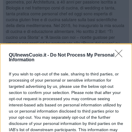
geometra, poi Architettura, a 40 anni per passione iscritta a
Biologia e nel frattempo corsi di cucina, di wedding e tanta,
tanta pratica come personal chef ed oggi sono esperta di
cucina gluten free e di cucina salutare sulla basi scientifiche
della dieta mediterranea. Nel 2015, ho inaugurato la mia scuola
di cucina e di educazione alimentare. Ho scritto 2 libri: “Ti
cucino una Storia” e “A tavola con noi – ricette gustose per
umani e per cani” ed ho partecipato alla “Prova del cuoco” su
Rai 1 e più volte ospite a “Tadà” su RTV38
QUInewsCuoio.it -
Do Not Process My Personal
Information
If you wish to opt-out of the sale, sharing to third parties, or
processing of your personal or sensitive information for
targeted advertising by us, please use the below opt-out
Se vuoi leggere le notizie principali della Toscana iscriviti alla
section to confirm your selection. Please note that after your
Newsletter QUInews - ToscanaMedia.
Arriva gratis tutti i giorni
opt-out request is processed you may continue seeing
alle 20:00 direttamente nella tua casella di posta.
interest-based ads based on personal information utilized by
Basta cliccare
QUI
us or personal information disclosed to third parties prior to
Ti potrebbe interessare anche:
your opt-out. You may separately opt-out of the further
disclosure of your personal information by third parties on the
IAB’s list of downstream participants. This information may
Articoli dal Blog “Due chiacchiere in cucina” di Sabrina Rossello