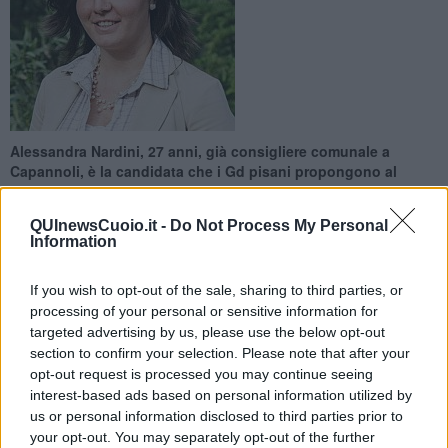
Alessandra Nardini, 27 anni, già consigliere comunale a
Capannoli, è la candidata che i Gd pisani propongono al
Partito Democratico provinciale
QUInewsCuoio.it -
Do Not Process My Personal
Information
If you wish to opt-out of the sale, sharing to third parties, or
processing of your personal or sensitive information for
PROVINCIA DI PISA —
Con la direzione di giovedì 29 gennaio, i
targeted advertising by us, please use the below opt-out
Giovani Democratici di Pisa hanno deciso di proporre una loro
section to confirm your selection. Please note that after your
candidatura al PD provinciale per le prossime elezioni regionali. Si
opt-out request is processed you may continue seeing
tratta di Alessandra Nardini, 27 anni, già consigliere comunale a
interest-based ads based on personal information utilized by
Capannoli, da anni impegnata nel Partito Democratico e nei
us or personal information disclosed to third parties prior to
Giovani Democratici, dei quali è la coordinatrice dei giovani
amministratori, appassionata al tema dei diritti civili, delle pari
your opt-out. You may separately opt-out of the further