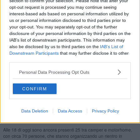
section to confirm your selection. Please note that after your
restante 25% da alcuni Stati esteri, la maggior parte dalla Francia
opt-out request is processed you may continue seeing
ma anche da Spagna, Svizzera e Inghilterra.
interest-based ads based on personal information utilized by
us or personal information disclosed to third parties prior to
your opt-out. You may separately opt-out of the further
disclosure of your personal information by third parties on the
La
società agricola proprietaria della radura ha sporto querela
.
IAB’s list of downstream participants. This information may
La Digos della Questura di Pisa ha denunciato tutti i partecipanti
also be disclosed by us to third parties on the
IAB’s List of
identificati alla Procura della Repubblica per il
reato di invasione
Downstream Participants
that may further disclose it to other
di terreni aggravato
. Il questore di Pisa per gli italiani ha previsto il
third parties.
foglio di via obbligatorio
, con divieto di ritorno a Pisa per 3 anni.
Personal Data Processing Opt Outs
La questura sta valutando di sanzionare i partecipanti che per aver
violato la normativa anti-Covid sul
divieto di assembramento
.
Intanto la sindaca di Santa Maria a Monte
Ilaria Parrella
ha parlato
CONFIRM
di
"cittadini sconvolti dal rave" e ha annunciato uno
screening di massa
che inizierà giovedì.
La questura da domenica ha allestito
quattro check-point
, su
Data Deletion
Data Access
Privacy Policy
tutte le strade che portavano alla radura dove si è svolto il party
abusivo.
Alle 18 di oggi sono ancora presenti 25 tra camper e motorhome,
con circa 70 persone, che stanno organizzando un rientro in