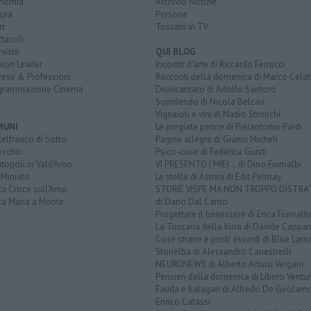
nomia
Archivio Notizie
ura
Persone
rt
Toscani in TV
tacoli
rviste
QUI BLOG
nion Leader
Incontri d'arte di Riccardo Ferrucci
rese & Professioni
Racconti della domenica di Marco Celat
grammazione Cinema
Disincantato di Adolfo Santoro
Sorridendo di Nicola Belcari
Vignaioli e vini di Nadio Stronchi
MUNI
Le pregiate penne di Pierantonio Pardi
elfranco di Sotto
Pagine allegre di Gianni Micheli
ecchio
Psico-cose di Federica Giusti
opoli in Vald'Arno
VI PRESENTO I MIEI... di Dino Fiumalbi
 Miniato
Le stelle di Astrea di Edit Permay
a Croce sull'Arno
STORIE VISPE MA NON TROPPO DISTR
ta Maria a Monte
di Dario Dal Canto
Progettare il benessere di Erica Fiumalbi
La Toscana della birra di Davide Cappan
Cose strane e posti assurdi di Blue Lam
Storielba di Alessandro Canestrelli
NEURONEWS di Alberto Arturo Vergani
Pensieri della domenica di Libero Ventur
Fauda e balagan di Alfredo De Girolam
Enrico Catassi