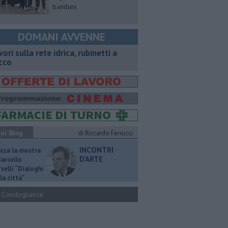
bambini
DOMANI AVVENNE
vori sulla rete idrica, rubinetti a
cco
ui Blog
di Riccardo Ferrucci
INCONTRI
ucca la mostra
D'ARTE
Marcello
selli “Dialoghi
la città"
Condoglianze