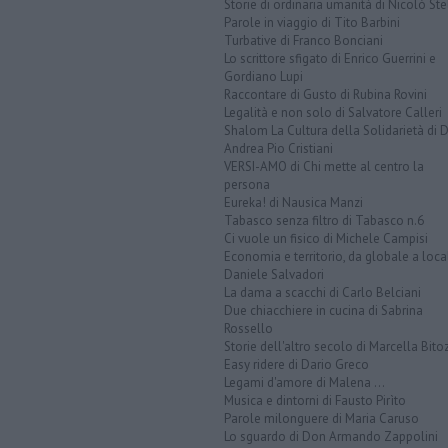
Storie di ordinaria umanità di Nicolò Ste
Parole in viaggio di Tito Barbini
Turbative di Franco Bonciani
Lo scrittore sfigato di Enrico Guerrini e
Gordiano Lupi
Raccontare di Gusto di Rubina Rovini
Legalità e non solo di Salvatore Calleri
Shalom La Cultura della Solidarietà di 
Andrea Pio Cristiani
VERSI-AMO di Chi mette al centro la
persona
Eureka! di Nausica Manzi
Tabasco senza filtro di Tabasco n.6
Ci vuole un fisico di Michele Campisi
Economia e territorio, da globale a loca
Daniele Salvadori
La dama a scacchi di Carlo Belciani
Due chiacchiere in cucina di Sabrina
Rossello
Storie dell'altro secolo di Marcella Bito
Easy ridere di Dario Greco
Legami d'amore di Malena ...
Musica e dintorni di Fausto Pirìto
Parole milonguere di Maria Caruso
Lo sguardo di Don Armando Zappolini