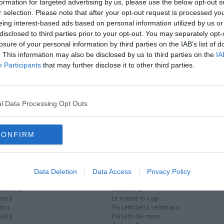
formation for targeted advertising by us, please use the below opt-out s
r selection. Please note that after your opt-out request is processed y
oscana iscriviti alla
Newsletter QUInews - ToscanaMedia.
eing interest-based ads based on personal information utilized by us or
amente nella tua casella di posta.
disclosed to third parties prior to your opt-out. You may separately opt-
losure of your personal information by third parties on the IAB’s list of
. This information may also be disclosed by us to third parties on the
IA
Participants
that may further disclose it to other third parties.
l Data Processing Opt Outs
play-off
buona giornata
derby
tuttocuoio
CONFIRM
Data Deletion
Data Access
Privacy Policy
EGORIE
RUBRICHE
naca
Le notizie di oggi
tica
Più Letti della settimana
alità
Più Letti del mese