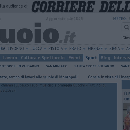
alla audience di
o
Aggiornato alle 18:25
METEO:
Gio
ISA
LIVORNO
LUCCA
PISTOIA
PRATO
FIRENZE
SIENA
A
Lavoro
Cultura e Spettacolo
Eventi
Sport
Blog
Intervi
NTOPOLI IN VALD'ARNO
SAN MINIATO
SANTA CROCE SULL'ARNO
SANT
empo di lavori alle scuole di Montopoli
Concia, in vista di Lineapelle il
Il
um