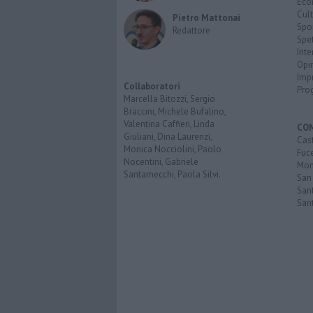
Eco
Cult
Pietro Mattonai
Spo
Redattore
Spet
Inte
Opi
Imp
Collaboratori
Pro
Marcella Bitozzi, Sergio
Braccini, Michele Bufalino,
Valentina Caffieri, Linda
CO
Giuliani, Dina Laurenzi,
Cast
Monica Nocciolini, Paolo
Fuc
Nocentini, Gabriele
Mont
Santarnecchi, Paola Silvi.
San
Sant
San