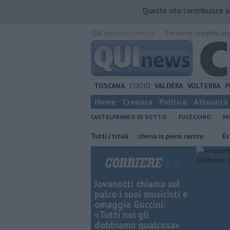
Questo sito contribuisce 
QUI
quotidiano online.
Percorso semplificat
TOSCANA
CUOIO
VALDERA
VOLTERRA
P
Home
Cronaca
Politica
Attualità
CASTELFRANCO DI SOTTO
FUCECCHIO
MO
ato presidente
Furto in una tabaccheria in pieno centro
Tutti i titoli:
Estate, t
Jovanotti chiama sul
palco i suoi musicisti e
omaggia Guccini:
«Tutti noi gli
dobbiamo qualcosa»