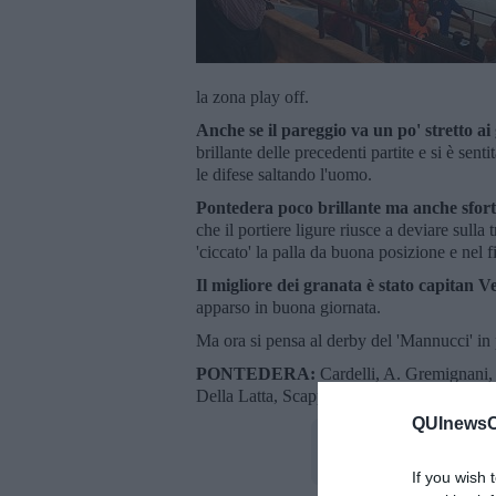
la zona play off.
Anche se il pareggio va un po' stretto a
brillante delle precedenti partite e si è sen
le difese saltando l'uomo.
Pontedera poco brillante ma anche sfortu
che il portiere ligure riusce a deviare sull
'ciccato' la palla da buona posizione e nel f
Il migliore dei granata è stato capitan Ve
apparso in buona giornata.
Ma ora si pensa al derby del 'Mannucci' i
PONTEDERA:
Cardelli, A. Gremignani, S
Della Latta, Scappini, Kabashi, Bonaventur
QUInewsCu
If you wish 