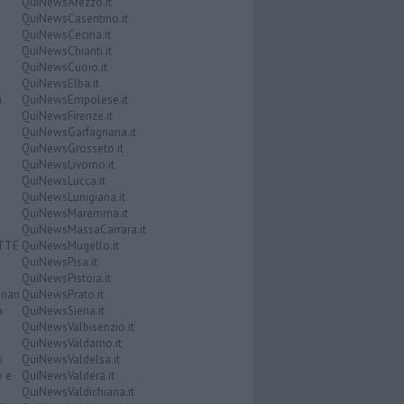
QuiNewsArezzo.it
QuiNewsCasentino.it
QuiNewsCecina.it
QuiNewsChianti.it
QuiNewsCuoio.it
QuiNewsElba.it
i
QuiNewsEmpolese.it
QuiNewsFirenze.it
QuiNewsGarfagnana.it
QuiNewsGrosseto.it
QuiNewsLivorno.it
QuiNewsLucca.it
QuiNewsLunigiana.it
QuiNewsMaremma.it
QuiNewsMassaCarrara.it
ATTE
QuiNewsMugello.it
QuiNewsPisa.it
QuiNewsPistoia.it
nari
QuiNewsPrato.it
a
QuiNewsSiena.it
QuiNewsValbisenzio.it
QuiNewsValdarno.it
i
QuiNewsValdelsa.it
o e
QuiNewsValdera.it
QuiNewsValdichiana.it