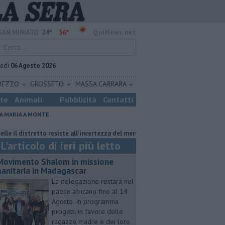
24°
36°
SAN MINIATO
QuiNews.net
vedì
06 Agosto 2026
REZZO
GROSSETO
MASSA CARRARA
ste
Animali
Pubblicità
Contatti
A MARIA A MONTE
 distretto resiste all'incertezza del mercato
Misericordie Pisane, Novi 
L'articolo di ieri più letto
 Movimento Shalom in missione
anitaria in Madagascar
La delegazione restarà nel
paese africano fino al 14
Agosto. In programma
progetti in favore delle
ragazze madre e dei loro