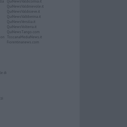
lla
QuiNewsValdicornia.it
QuiNewsValdinievole.it
QuiNewsValdisieve.it
QuiNewsValtiberina.it
QuiNewsVersilia.it
QuiNewsVolterra.it
QuiNewsTango.com
Don
ToscanaMediaNews.it
Fiorentinanews.com
le di
zzi