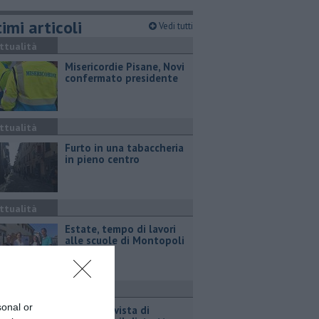
imi articoli
Vedi tutti
ttualità
Misericordie Pisane, Novi
confermato presidente
ttualità
Furto in una tabaccheria
in pieno centro
ttualità
Estate, tempo di lavori
alle scuole di Montopoli
ttualità
sonal or
Concia, in vista di