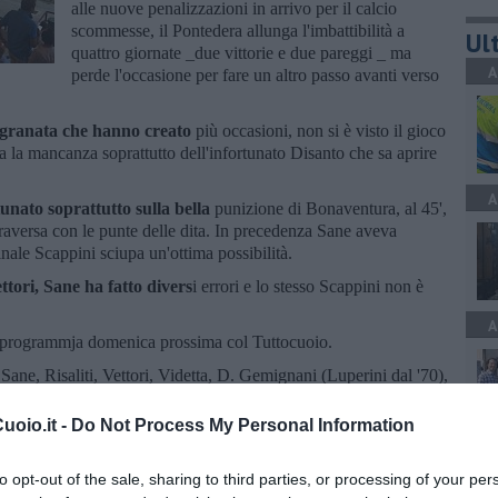
alle nuove penalizzazioni in arrivo per il calcio
scommesse, il Pontedera allunga l'imbattibilità a
Ult
quattro giornate _due vittorie e due pareggi _ ma
A
perde l'occasione per fare un altro passo avanti verso
i granata che hanno creato
più occasioni, non si è visto il gioco
tita la mancanza soprattutto dell'infortunato Disanto che sa aprire
A
nato soprattutto sulla bella
punizione di Bonaventura, al 45',
a traversa con le punte delle dita. In precedenza Sane aveva
inale Scappini sciupa un'ottima possibilità.
ttori, Sane ha fatto divers
i errori e lo stesso Scappini non è
A
n programmja domenica prossima col Tuttocuoio.
ane, Risaliti, Vettori, Videtta, D. Gemignani (Luperini dal '70),
a (Gioè dal'81').
oio.it -
Do Not Process My Personal Information
A
to opt-out of the sale, sharing to third parties, or processing of your per