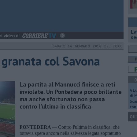
La
se
SABATO
16 GENNAIO 2016
ORE 20:00
i granata col Savona
Q
La partita al Mannucci finisce a reti
inviolate. Un Pontedera poco brillante
A L
di 
ma anche sfortunato non passa
Scar
contro l'ultima in classifica
con 
QUI
PONTEDERA —
Contro l'ultima in classifica, che
tuttavia spera ancora nella salvezza legata soprattutto