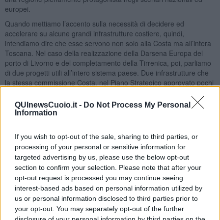
europei.
Quando mettiamo l’accento sulla necessità di decidere ed
accelerare su alcune grandi infrastrutture costiere, quindi,
intendiamo dire che esse servono non solo alla Costa ma all’intera
Toscana. Nel caso della realizzazione della Darsena Europa del
porto di Livorno e del completamento della Tirrenica, poi, parliamo
di due progetti utili all’intero sistema paese. Due infrastrutture che
la stessa commissione Costa, nel Piano Strategico approvato pochi
mesi fa, individua come prioritarie.
QUInewsCuoio.it -
Do Not Process My Personal
Per questo, recentemente, insieme al segretario regionale del Pd, il
Information
deputato Dario Parrini, e all’assessore alle infrastrutture, Vincenzo
Ceccarelli, abbiamo presentato un’iniziativa politica ed istituzionale
nei confronti del governo nazionale per chiedere un punto di svolta
If you wish to opt-out of the sale, sharing to third parties, or
e impegni precisi.
processing of your personal or sensitive information for
targeted advertising by us, please use the below opt-out
Nel concreto: abbiamo presentato una mozione in Consiglio
section to confirm your selection. Please note that after your
regionale, firmata dal nosto capogruppo, Leonardo Marrass, dal
opt-out request is processed you may continue seeing
presidente della giunta regionale, Enrico Rossi, dal presidente della
interest-based ads based on personal information utilized by
commissione ambiente e territorio, Stefano Baccelli, da quello della
us or personal information disclosed to third parties prior to
commissione Costa, Antonio Mazzeo, dal presidente della
your opt-out. You may separately opt-out of the further
commissione sviluppo economico, Gianni Anselmi, dalla
disclosure of your personal information by third parties on the
capogruppo di MDP, Serena Spinelli e da molti altri consiglieri Pd.