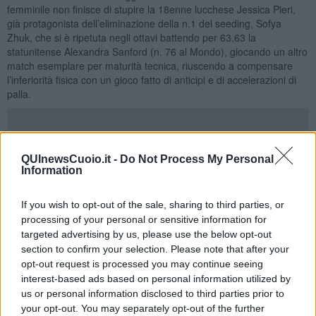
femminile non finisce di stupire la 18enne lucchese Jessica Pieri,
già protagonista dell’eliminazione della n.1 del seeding, Sofya
Zhuk, che si è ripetuta negli ottavi battendo per 63,63 la
statunitense Alexandra Sanford (n. 76 al Mondo), giocando un altro
match esemplare per maturità tecnica, riuscendo a compensare
l’inferiorità fisica con un gioco fatto di anticipi e di accelerazioni di
palla.
L’impresa di approdare ai quarti non è riuscita alla sorella di
QUInewsCuoio.it -
Do Not Process My Personal
Jessica, Tatiana Pieri, 16 anni
, che ha ceduto all’ucraina Katarina
Information
Zavatska (vincitrice a Firenze del torneo di Pasqua), dopo 2 ore e
33 minuti di gioco, al termine di una gara combattuta, conclusasi
If you wish to opt-out of the sale, sharing to third parties, or
alla terza partita (62,26,64 per la Zavatska), ma che ha visto la più
processing of your personal or sensitive information for
giovane delle Pieri arrivare a condurre anche 4-1 nel set decisivo,
targeted advertising by us, please use the below opt-out
prima di crollare sul piano nervoso e mentale.
section to confirm your selection. Please note that after your
Accedono ai quarti due giocatrici australiane: si tratta di Priscilla
opt-out request is processed you may continue seeing
Hon (64,36,75 sulla russa Olesya Pervushina) e dell’ottima Naiktha
interest-based ads based on personal information utilized by
Bains (46,76,63 sulla rumena Karola Patricia Bejenaru).
us or personal information disclosed to third parties prior to
your opt-out. You may separately opt-out of the further
Nel maschile, arrivano conferme positive dal 18enne pugliese