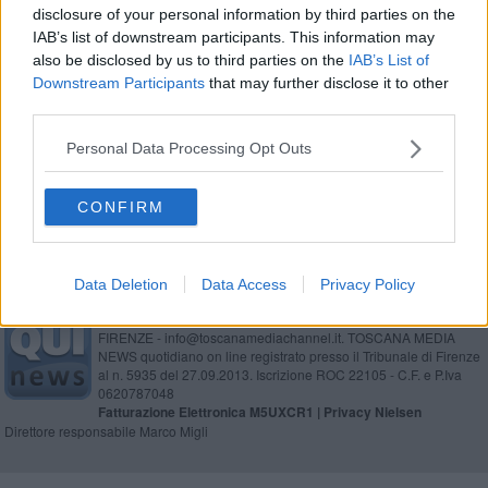
disclosure of your personal information by third parties on the
Tavolaia, prestigioso risultato per l'osservatorio
IAB’s list of downstream participants. This information may
also be disclosed by us to third parties on the
IAB’s List of
Un black friday che ha funzionato a metà
Downstream Participants
that may further disclose it to other
third parties.
Ecco il mandato ai presepisti
Personal Data Processing Opt Outs
Una notte all'osservatorio astronomico
CONFIRM
Data Deletion
Data Access
Privacy Policy
Editore Toscana Media Channel srl - Via Dei Martelli, 8 - 50129
FIRENZE - info@toscanamediachannel.it. TOSCANA MEDIA
NEWS quotidiano on line registrato presso il Tribunale di Firenze
al n. 5935 del 27.09.2013. Iscrizione ROC 22105 - C.F. e P.Iva
0620787048
Fatturazione Elettronica M5UXCR1 |
Privacy Nielsen
Direttore responsabile Marco Migli