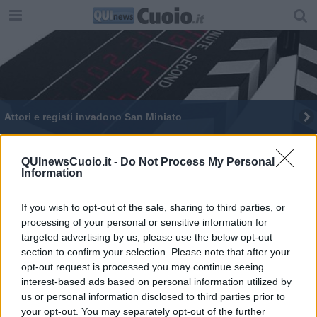
Attori e registi invadono San Miniato
"Prima del Teatro" festeggia il 30esimo
compleanno
QUInewsCuoio.it -
Do Not Process My Personal
Information
Scienza e cultura in osservatorio
Un'importante scoperta dai telescopi di Tavolaia
If you wish to opt-out of the sale, sharing to third parties, or
processing of your personal or sensitive information for
targeted advertising by us, please use the below opt-out
Una notte all'osservatorio astronomico
section to confirm your selection. Please note that after your
opt-out request is processed you may continue seeing
Una notte per osservare il cielo invernale
interest-based ads based on personal information utilized by
us or personal information disclosed to third parties prior to
Una settimana di eventi all'osservatorio
your opt-out. You may separately opt-out of the further