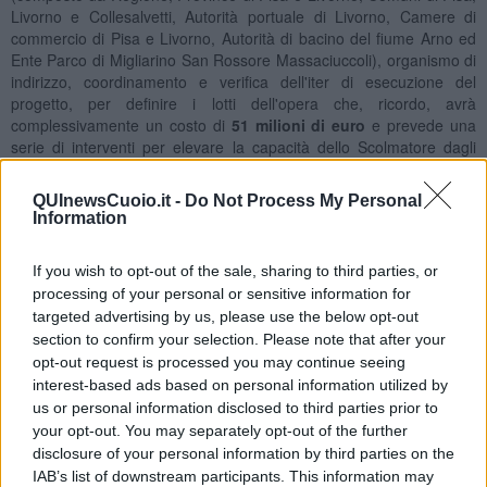
Livorno e Collesalvetti, Autorità portuale di Livorno, Camere di
commercio di Pisa e Livorno, Autorità di bacino del fiume Arno ed
Ente Parco di Migliarino San Rossore Massaciuccoli), organismo di
indirizzo, coordinamento e verifica dell'iter di esecuzione del
progetto, per definire i lotti dell'opera che, ricordo, avrà
complessivamente un costo di
51 milioni di euro
e prevede una
serie di interventi per elevare la capacità dello Scolmatore dagli
attuali 600 metri cubi al secondo ad una portata di 1200, la
realizzazione di una foce armata e l'installazione di una stazione di
QUInewsCuoio.it -
Do Not Process My Personal
trattamento fanghi".
Information
If you wish to opt-out of the sale, sharing to third parties, or
processing of your personal or sensitive information for
Allo stato attuale lo Scolmatore ha una capacità di deflusso assai
targeted advertising by us, please use the below opt-out
limitata rispetto ai nominali 1400 m3/s stimati nel progetto originario
section to confirm your selection. Please note that after your
degli anni ’60; così come confermato a seguito dell’utilizzo
opt-out request is processed you may continue seeing
nell’evento dello scorso 31 gennaio, tale capacità oggi si aggira tra i
interest-based ads based on personal information utilized by
600 ed i 700 m3/s nei tratti più critici di valle.
us or personal information disclosed to third parties prior to
“L’attività progettuale che la Provincia di Pisa è stata chiamata a
your opt-out. You may separately opt-out of the further
svolgere – conclude
Pieroni
– è finalizzata allo sviluppo delle opere
disclosure of your personal information by third parties on the
necessarie al ripristino della funzionalità idraulica del Canale
IAB’s list of downstream participants. This information may