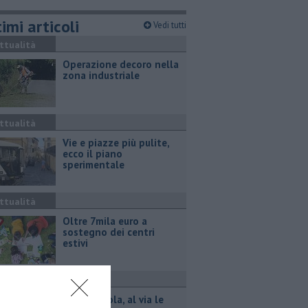
imi articoli
Vedi tutti
ttualità
Operazione decoro nella
zona industriale
ttualità
Vie e piazze più pulite,
ecco il piano
sperimentale
ttualità
Oltre 7mila euro a
sostegno dei centri
estivi
ttualità
Buoni scuola, al via le