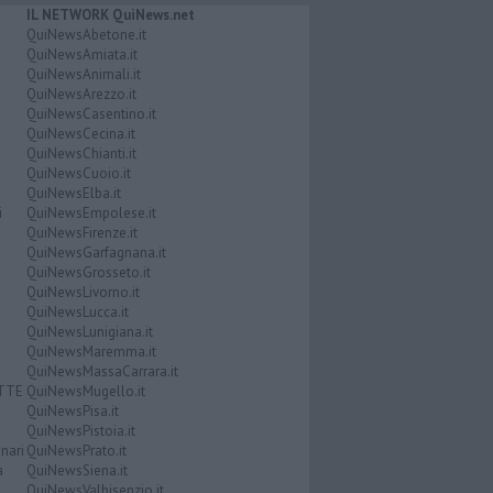
IL NETWORK QuiNews.net
QuiNewsAbetone.it
QuiNewsAmiata.it
QuiNewsAnimali.it
QuiNewsArezzo.it
QuiNewsCasentino.it
QuiNewsCecina.it
QuiNewsChianti.it
QuiNewsCuoio.it
QuiNewsElba.it
i
QuiNewsEmpolese.it
QuiNewsFirenze.it
QuiNewsGarfagnana.it
QuiNewsGrosseto.it
QuiNewsLivorno.it
QuiNewsLucca.it
QuiNewsLunigiana.it
QuiNewsMaremma.it
QuiNewsMassaCarrara.it
ATTE
QuiNewsMugello.it
QuiNewsPisa.it
QuiNewsPistoia.it
nari
QuiNewsPrato.it
a
QuiNewsSiena.it
QuiNewsValbisenzio.it