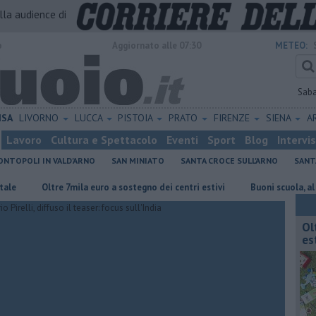
alla audience di
o
Aggiornato alle 07:30
METEO:
Sab
ISA
LIVORNO
LUCCA
PISTOIA
PRATO
FIRENZE
SIENA
A
Lavoro
Cultura e Spettacolo
Eventi
Sport
Blog
Intervi
NTOPOLI IN VALD'ARNO
SAN MINIATO
SANTA CROCE SULL'ARNO
SANT
Oltre 7mila euro a sostegno dei centri estivi
Buoni scuola, al via le
Ol
est