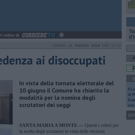
To
d'
VENERDÌ
11 MAGGIO 2018
ORE 12:30
edenza ai disoccupati
Q
In vista della tornata elettorale del
10 giugno il Comune ha chiarito la
A L
di 
modalità per la nomina degli
Scar
scrutatori dei seggi
con 
QUI
SANTA MARIA A MONTE —
Questi i criteri per
la scelta degli scrutatori in vista delle elezioni