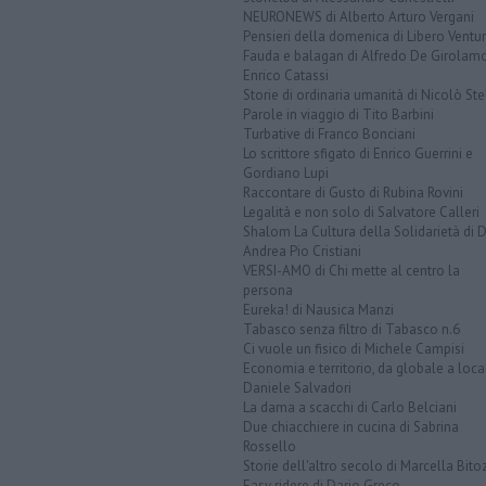
NEURONEWS di Alberto Arturo Vergani
Pensieri della domenica di Libero Ventur
Fauda e balagan di Alfredo De Girolam
Enrico Catassi
Storie di ordinaria umanità di Nicolò Ste
Parole in viaggio di Tito Barbini
Turbative di Franco Bonciani
Lo scrittore sfigato di Enrico Guerrini e
Gordiano Lupi
Raccontare di Gusto di Rubina Rovini
Legalità e non solo di Salvatore Calleri
Shalom La Cultura della Solidarietà di 
Andrea Pio Cristiani
VERSI-AMO di Chi mette al centro la
persona
Eureka! di Nausica Manzi
Tabasco senza filtro di Tabasco n.6
Ci vuole un fisico di Michele Campisi
Economia e territorio, da globale a loca
Daniele Salvadori
La dama a scacchi di Carlo Belciani
Due chiacchiere in cucina di Sabrina
Rossello
Storie dell'altro secolo di Marcella Bito
Easy ridere di Dario Greco