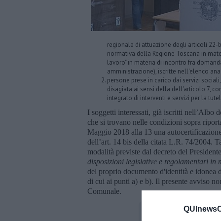
regionale di attuazione degli articoli 22-
normativa della Regione Toscana in mater
lavoro" in materia di incontro fra domand
amministrazione), iscritte nell'elenco ana
persone prese in carico dai servizi social
disagiata ai sensi della dell'articolo 7, 
integrato di interventi e servizi per la tutel
I soggetti interessati, già iscritti nell’Albo
che si trovano nelle condizioni sopra riport
Maggio 2018 alla 13 una autocertificazione 
dell’art. 14 bis della citata L.R. 74/2004. T
modalità previste dal decreto del Presiden
disposizioni legislative e regolamentari i
del proprio documento d'identità e idonea 
di cui ai punti a) e b). Il presente avviso 
Comunale.
QUInewsCu