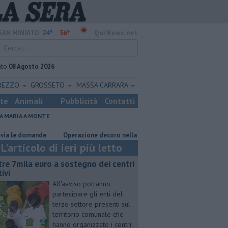
24°
36°
SAN MINIATO
QuiNews.net
ato
08 Agosto 2026
REZZO
GROSSETO
MASSA CARRARA
ste
Animali
Pubblicità
Contatti
A MARIA A MONTE
 domande
Operazione decoro nella zona industriale
Vie e piazze pi
L'articolo di ieri più letto
tre 7mila euro a sostegno dei centri
ivi
All'avviso potranno
partecipare gli enti del
terzo settore presenti sul
territorio comunale che
hanno organizzato i centri