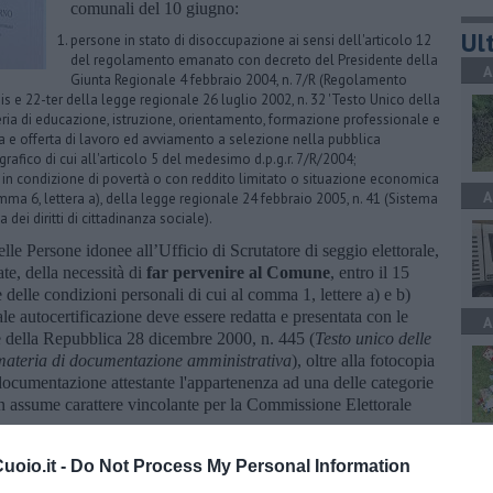
comunali del 10 giugno:
Ult
persone in stato di disoccupazione ai sensi dell'articolo 12
del regolamento emanato con decreto del Presidente della
A
Giunta Regionale 4 febbraio 2004, n. 7/R (Regolamento
bis e 22-ter della legge regionale 26 luglio 2002, n. 32 'Testo Unico della
ia di educazione, istruzione, orientamento, formazione professionale e
a e offerta di lavoro ed avviamento a selezione nella pubblica
grafico di cui all'articolo 5 del medesimo d.p.g.r. 7/R/2004;
i, in condizione di povertà o con reddito limitato o situazione economica
A
comma 6, lettera a), della legge regionale 24 febbraio 2005, n. 41 (Sistema
a dei diritti di cittadinanza sociale).
 delle Persone idonee all’Ufficio di Scrutatore di seggio elettorale,
ate, della necessità di
far pervenire al Comune
, entro il 15
delle condizioni personali di cui al comma 1, lettere a) e b)
ale autocertificazione deve essere redatta e presentata con le
A
te della Repubblica 28 dicembre 2000, n. 445 (
Testo unico delle
n materia di documentazione amministrativa
), oltre alla fotocopia
documentazione attestante l'appartenenza ad una delle categorie
non assume carattere vincolante per la Commissione Elettorale
A
oio.it -
Do Not Process My Personal Information