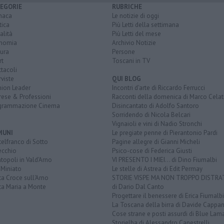
EGORIE
RUBRICHE
naca
Le notizie di oggi
tica
Più Letti della settimana
alità
Più Letti del mese
nomia
Archivio Notizie
ura
Persone
rt
Toscani in TV
tacoli
rviste
QUI BLOG
nion Leader
Incontri d'arte di Riccardo Ferrucci
rese & Professioni
Racconti della domenica di Marco Celat
grammazione Cinema
Disincantato di Adolfo Santoro
Sorridendo di Nicola Belcari
Vignaioli e vini di Nadio Stronchi
MUNI
Le pregiate penne di Pierantonio Pardi
elfranco di Sotto
Pagine allegre di Gianni Micheli
ecchio
Psico-cose di Federica Giusti
opoli in Vald'Arno
VI PRESENTO I MIEI... di Dino Fiumalbi
 Miniato
Le stelle di Astrea di Edit Permay
a Croce sull'Arno
STORIE VISPE MA NON TROPPO DISTR
ta Maria a Monte
di Dario Dal Canto
Progettare il benessere di Erica Fiumalbi
La Toscana della birra di Davide Cappan
Cose strane e posti assurdi di Blue Lam
Storielba di Alessandro Canestrelli