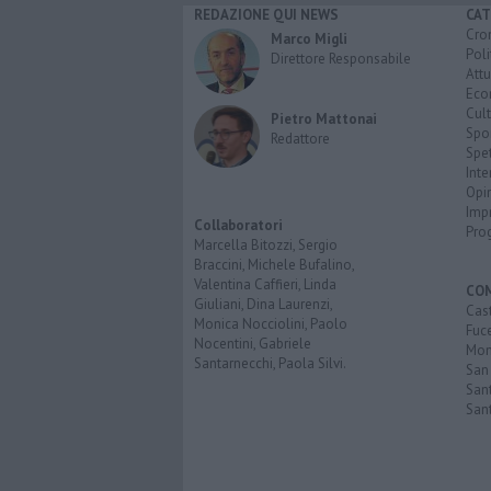
REDAZIONE QUI NEWS
CAT
Cro
Marco Migli
Poli
Direttore Responsabile
Attu
Eco
Cult
Pietro Mattonai
Spo
Redattore
Spet
Inte
Opi
Imp
Collaboratori
Pro
Marcella Bitozzi, Sergio
Braccini, Michele Bufalino,
Valentina Caffieri, Linda
CO
Giuliani, Dina Laurenzi,
Cast
Monica Nocciolini, Paolo
Fuc
Nocentini, Gabriele
Mont
Santarnecchi, Paola Silvi.
San
Sant
San