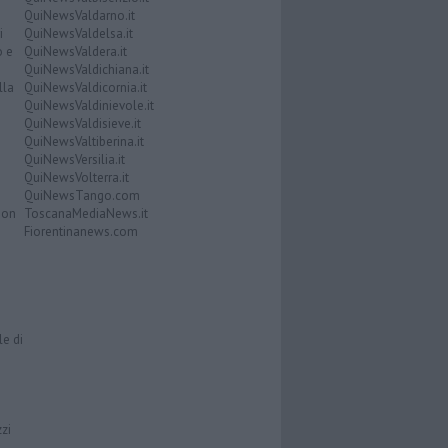
QuiNewsValdarno.it
i
QuiNewsValdelsa.it
o e
QuiNewsValdera.it
QuiNewsValdichiana.it
lla
QuiNewsValdicornia.it
QuiNewsValdinievole.it
QuiNewsValdisieve.it
QuiNewsValtiberina.it
QuiNewsVersilia.it
QuiNewsVolterra.it
QuiNewsTango.com
Don
ToscanaMediaNews.it
Fiorentinanews.com
le di
zzi