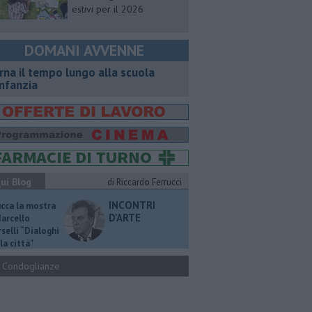
estivi per il 2026
DOMANI AVVENNE
rna il tempo lungo alla scuola
infanzia
ui Blog
di Riccardo Ferrucci
INCONTRI
ucca la mostra
D'ARTE
Marcello
selli “Dialoghi
la città"
Condoglianze