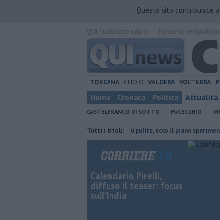
Questo sito contribuisce 
QUI
quotidiano online.
Percorso semplificat
TOSCANA
CUOIO
VALDERA
VOLTERRA
P
Home
Cronaca
Politica
Attualità
CASTELFRANCO DI SOTTO
FUCECCHIO
MO
 zona industriale
Vie e piazze più pulite, ecco il piano sperimentale
Tutti i titoli:
Calendario Pirelli,
diffuso il teaser: focus
sull'India