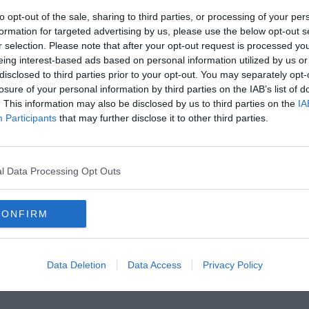
to opt-out of the sale, sharing to third parties, or processing of your per
formation for targeted advertising by us, please use the below opt-out s
r selection. Please note that after your opt-out request is processed y
oscana iscriviti alla
Newsletter QUInews - ToscanaMedia.
eing interest-based ads based on personal information utilized by us or
amente nella tua casella di posta.
disclosed to third parties prior to your opt-out. You may separately opt-
losure of your personal information by third parties on the IAB’s list of
. This information may also be disclosed by us to third parties on the
IA
Participants
that may further disclose it to other third parties.
 dei ragazzi
t poll
l Data Processing Opt Outs
esidente della regione
regolamento
legge regionale
toscana
CONFIRM
utatore
seggio elettorale
decreto del presidente della repubblica
Data Deletion
Data Access
Privacy Policy