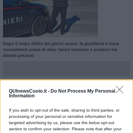
Dopo il colpo fallito dei giorni scorsi, la gioielleria è stata
nuovamente presa di mira: fanno irruzione e portano via
diversi preziosi
QUInewsCuoio.it -
Do Not Process My Personal
SANTA MARIA A MONTE —
A pochi giorni dal primo tentativo di
Information
furto, sventato dai proprietari, la
gioielleria Bianchi
di
piazza della
Vittoria
, nel centro di Santa Maria a Monte,
è stata nuovamente
presa di mira persumibilmente dai soliti soggetti
. Questa volta il
If you wish to opt-out of the sale, sharing to third parties, or
colpo è andato a segno e i malviventi sono riusciti a portare via
processing of your personal or sensitive information for
alcuni preziosi, mentre resta ancora da quantificare l'entità della
targeted advertising by us, please use the below opt-out
refurtiva.
section to confirm your selection. Please note that after your