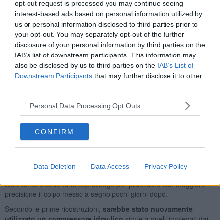
opt-out request is processed you may continue seeing
Come dichiarato da
Il Tirreno
, secondo quanto emerso dalle
interest-based ads based on personal information utilized by
immagini delle telecamere di sorveglianza, ad agire sarebbero stati
us or personal information disclosed to third parties prior to
almeno
tre uomini
con il volto coperto, probabilmente supportati
your opt-out. You may separately opt-out of the further
da altri complici all'esterno. Il gruppo avrebbe utilizzato lo stesso
disclosure of your personal information by third parties on the
metodo già adottato nel precedente assalto, provocando ingenti
IAB’s list of downstream participants. This information may
danni alla saracinesca, alla porta d'ingresso e alle vetrine del
negozio. I malviventi hanno tentato anche di forzare la cassaforte,
also be disclosed by us to third parties on the
IAB’s List of
senza però riuscire ad aprirla.
Downstream Participants
that may further disclose it to other
third parties.
Personal Data Processing Opt Outs
L'allarme è scattato nella notte e ha richiamato l'attenzione dei
residenti della zona.
Nonostante il rapido intervento dei
CONFIRM
Carabinieri, i responsabili erano già riusciti a fuggire con il
bottino
.
Gli investigatori stanno ora lavorando per identificare i componenti
Data Deletion
Data Access
Privacy Policy
del gruppo. Tra le ipotesi, quella che il primo tentativo sia servito ai
ladri come una sorta di sopralluogo per pianificare con maggiore
precisione il colpo messo a segno pochi giorni dopo.
Secondo le prime ricostruzioni,
sarebbe stato nuovamente
utilizzato un compressore idraulico
simile a quelli impiegati dai