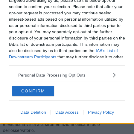
targeted advertising by us, please use the below opt-out
dell’astronautica fino al 1957, anno del lancio del primo satellite
section to confirm your selection. Please note that after your
artificiale nello spazio.
opt-out request is processed you may continue seeing
interest-based ads based on personal information utilized by
us or personal information disclosed to third parties prior to
your opt-out. You may separately opt-out of the further
La conferenza prenderà spunto dalla considerazione che le menti
disclosure of your personal information by third parties on the
di alcuni grandi uomini hanno già predetto le meraviglie del nostro
IAB’s list of downstream participants. This information may
presente e del futuro. Ad uno sguardo più attento, infatti, la nostra
also be disclosed by us to third parties on the
IAB’s List of
società sempre più fondata sulla scienza e sulla tecnologia, altro
Downstream Participants
that may further disclose it to other
non è che il frutto delle scoperte portate avanti da migliaia di
third parties.
sognatori che, per mezzo e grazie al loro ostinato rifiuto ad
ammettere l’irraggiungibile, talvolta costringono le circostanze ad
Personal Data Processing Opt Outs
una
ridefinizione del possibile
.
Al termine, condizioni meteo permettendo, sarà possibile assistere
ad una
visita guidata del cielo
con laser e telescopi, con i quali
CONFIRM
saranno visibili la Luna e gli altri oggetti del cielo visibili in questo
periodo.
In caso di pioggia o pessime condizioni atmosferiche la serata sarà
Data Deletion
Data Access
Privacy Policy
confermata: verrà ampliata la proiezione di immagini e sarà
effettuata la visita alla strumentazione ottica e radio
dell'osservatorio.