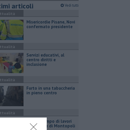
imi articoli
Vedi tutti
ttualità
Misericordie Pisane, Novi
confermato presidente
ttualità
Servizi educativi, al
centro diritti e
inclusione
ttualità
Furto in una tabaccheria
in pieno centro
ttualità
Estate, tempo di lavori
alle scuole di Montopoli