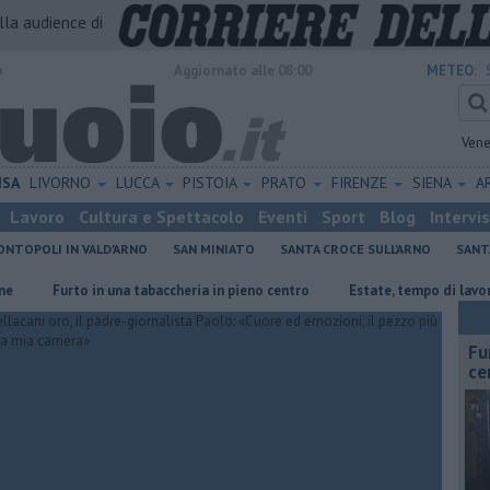
alla audience di
o
Aggiornato alle 08:00
METEO:
Vene
ISA
LIVORNO
LUCCA
PISTOIA
PRATO
FIRENZE
SIENA
A
Lavoro
Cultura e Spettacolo
Eventi
Sport
Blog
Intervi
NTOPOLI IN VALD'ARNO
SAN MINIATO
SANTA CROCE SULL'ARNO
SANT
Furto in una tabaccheria in pieno centro
Estate, tempo di lavori alle s
Fu
ce