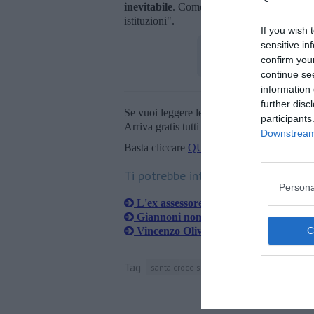
inevitabile
. Come opposizione continueremo
istituzioni".
If you wish 
sensitive in
confirm you
continue se
information 
further disc
Se vuoi leggere le notizie principali della T
participants
Arriva gratis tutti i giorni alle 20:00 dirett
Downstream 
Basta cliccare
QUI
Ti potrebbe interessare anche:
Persona
L'ex assessore esce da "Insieme per 
Giannoni nomina il nuovo assessore
Vincenzo Oliveri lascia l'incarico di a
Tag
santa croce sull'arno
roberto giannoni