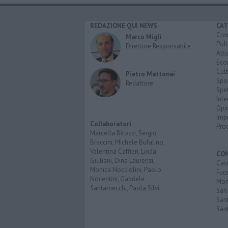
REDAZIONE QUI NEWS
CAT
Cro
Marco Migli
Poli
Direttore Responsabile
Attu
Eco
Cult
Pietro Mattonai
Spo
Redattore
Spet
Inte
Opi
Imp
Collaboratori
Pro
Marcella Bitozzi, Sergio
Braccini, Michele Bufalino,
Valentina Caffieri, Linda
CO
Giuliani, Dina Laurenzi,
Cast
Monica Nocciolini, Paolo
Fuc
Nocentini, Gabriele
Mont
Santarnecchi, Paola Silvi.
San
Sant
San