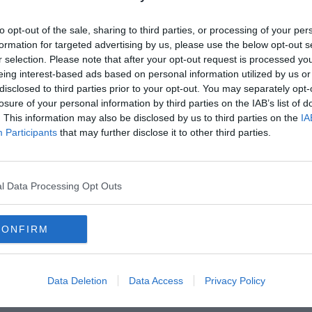
 a svolgere il nostro ruolo con serietà e senso delle
to opt-out of the sale, sharing to third parties, or processing of your per
formation for targeted advertising by us, please use the below opt-out s
r selection. Please note that after your opt-out request is processed y
eing interest-based ads based on personal information utilized by us or
disclosed to third parties prior to your opt-out. You may separately opt-
losure of your personal information by third parties on the IAB’s list of
oscana iscriviti alla
Newsletter QUInews - ToscanaMedia.
. This information may also be disclosed by us to third parties on the
IA
amente nella tua casella di posta.
Participants
that may further disclose it to other third parties.
l Data Processing Opt Outs
Giannoni" e lancia Asma-Next
CONFIRM
ssessore
centro-sinistra
Data Deletion
Data Access
Privacy Policy