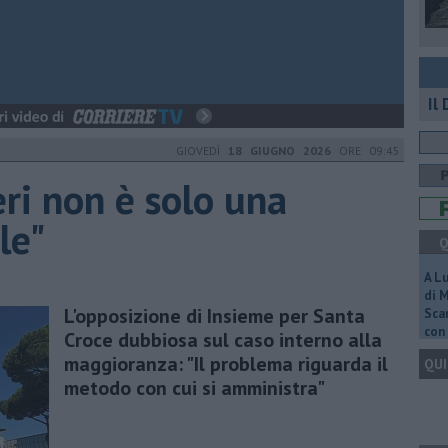
Il
GIOVEDÌ
18 GIUGNO 2026
ORE 09:45
veri non è solo una
le"
Q
A L
di 
L'opposizione di Insieme per Santa
Scar
con 
Croce dubbiosa sul caso interno alla
maggioranza: "Il problema riguarda il
QUI
metodo con cui si amministra"