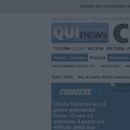
Questo sito contribuisce 
QUI
quotidiano online.
Percorso semplificat
TOSCANA
CUOIO
VALDERA
VOLTERRA
P
Home
Cronaca
Politica
Attualità
CASTELFRANCO DI SOTTO
FUCECCHIO
MO
fermato presidente
Servizi educativi, al centro diritti e inclusione
Tutti i titoli:
Chiara Pellacani oro, il
padre-giornalista
Paolo: «Cuore ed
emozioni, il pezzo più
difficile della mia