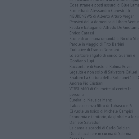
Cose strane e posti assurdi di Blue Lam
Storielba di Alessandro Canestrelli
NEURONEWS di Alberto Arturo Vergani
Pensieri della domenica di Libero Ventur
Fauda e balagan di Alfredo De Girolam
Enrico Catassi
Storie di ordinaria umanità di Nicolò Ste
Parole in viaggio di Tito Barbini
Turbative di Franco Bonciani
Lo scrittore sfigato di Enrico Guerrini e
Gordiano Lupi
Raccontare di Gusto di Rubina Rovini
Legalità e non solo di Salvatore Calleri
Shalom La Cultura della Solidarietà di 
Andrea Pio Cristiani
VERSI-AMO di Chi mette al centro la
persona
Eureka! di Nausica Manzi
Tabasco senza filtro di Tabasco n.6
Ci vuole un fisico di Michele Campisi
Economia e territorio, da globale a loca
Daniele Salvadori
La dama a scacchi di Carlo Belciani
Due chiacchiere in cucina di Sabrina