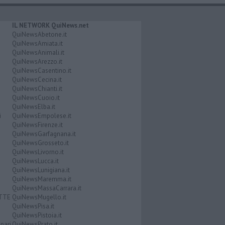
IL NETWORK QuiNews.net
QuiNewsAbetone.it
QuiNewsAmiata.it
QuiNewsAnimali.it
QuiNewsArezzo.it
QuiNewsCasentino.it
QuiNewsCecina.it
QuiNewsChianti.it
QuiNewsCuoio.it
QuiNewsElba.it
i
QuiNewsEmpolese.it
QuiNewsFirenze.it
QuiNewsGarfagnana.it
QuiNewsGrosseto.it
QuiNewsLivorno.it
QuiNewsLucca.it
QuiNewsLunigiana.it
QuiNewsMaremma.it
QuiNewsMassaCarrara.it
ATTE
QuiNewsMugello.it
QuiNewsPisa.it
QuiNewsPistoia.it
nari
QuiNewsPrato.it