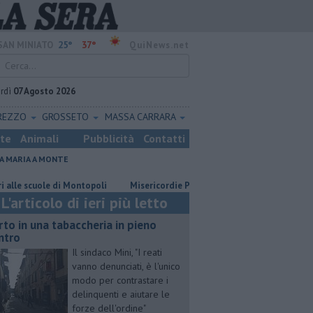
25°
37°
SAN MINIATO
QuiNews.net
rdì
07 Agosto 2026
REZZO
GROSSETO
MASSA CARRARA
ste
Animali
Pubblicità
Contatti
A MARIA A MONTE
cuole di Montopoli
Misericordie Pisane, Novi confermato presidente
L'articolo di ieri più letto
rto in una tabaccheria in pieno
ntro
Il sindaco Mini, "I reati
vanno denunciati, è l'unico
modo per contrastare i
delinquenti e aiutare le
forze dell'ordine"