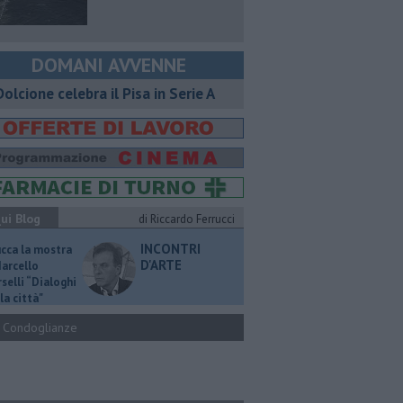
DOMANI AVVENNE
 Dolcione celebra il Pisa in Serie A
ui Blog
di Riccardo Ferrucci
INCONTRI
ucca la mostra
D'ARTE
Marcello
selli “Dialoghi
la città"
Condoglianze