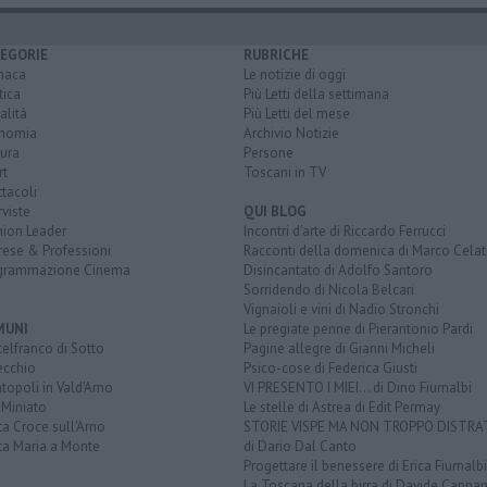
EGORIE
RUBRICHE
naca
Le notizie di oggi
tica
Più Letti della settimana
alità
Più Letti del mese
nomia
Archivio Notizie
ura
Persone
rt
Toscani in TV
tacoli
rviste
QUI BLOG
nion Leader
Incontri d'arte di Riccardo Ferrucci
rese & Professioni
Racconti della domenica di Marco Celat
grammazione Cinema
Disincantato di Adolfo Santoro
Sorridendo di Nicola Belcari
Vignaioli e vini di Nadio Stronchi
MUNI
Le pregiate penne di Pierantonio Pardi
elfranco di Sotto
Pagine allegre di Gianni Micheli
ecchio
Psico-cose di Federica Giusti
opoli in Vald'Arno
VI PRESENTO I MIEI... di Dino Fiumalbi
 Miniato
Le stelle di Astrea di Edit Permay
a Croce sull'Arno
STORIE VISPE MA NON TROPPO DISTR
ta Maria a Monte
di Dario Dal Canto
Progettare il benessere di Erica Fiumalbi
La Toscana della birra di Davide Cappan