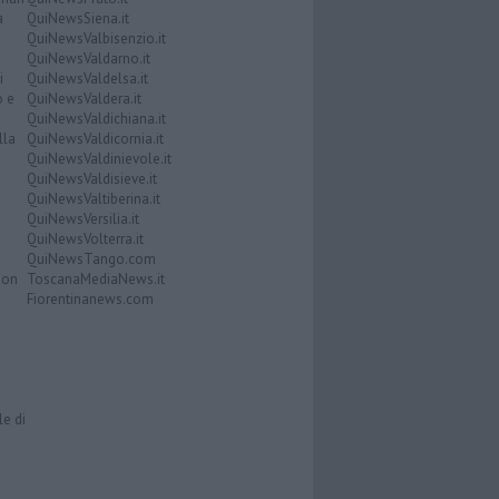
a
QuiNewsSiena.it
QuiNewsValbisenzio.it
QuiNewsValdarno.it
i
QuiNewsValdelsa.it
o e
QuiNewsValdera.it
QuiNewsValdichiana.it
lla
QuiNewsValdicornia.it
QuiNewsValdinievole.it
QuiNewsValdisieve.it
QuiNewsValtiberina.it
QuiNewsVersilia.it
QuiNewsVolterra.it
QuiNewsTango.com
Don
ToscanaMediaNews.it
Fiorentinanews.com
le di