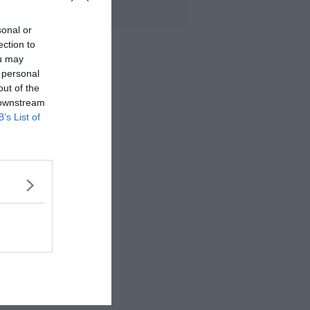
sonal or
ection to
ou may
 personal
out of the
 downstream
B’s List of