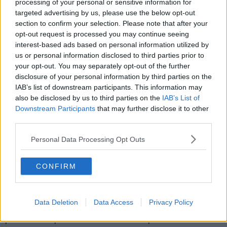
propria vita al dialogo tra culture, popoli ed etnie,
convinto che
processing of your personal or sensitive information for
l'abbattimento dei confini e il confronto tra popoli
targeted advertising by us, please use the below opt-out
rappresentassero la strada per affrontare le grandi sfide del
section to confirm your selection. Please note that after your
nostro tempo
. Langer, amico di don Lorenzo Milani e di padre
opt-out request is processed you may continue seeing
Ernesto Balducci, è stato una voce autorevole sui temi della pace,
interest-based ads based on personal information utilized by
della tutela dell'ambiente, dei diritti, della crisi climatica e dello
us or personal information disclosed to third parties prior to
sfruttamento delle risorse del pianeta. Una figura capace di
your opt-out. You may separately opt-out of the further
anticipare questioni oggi più che mai attuali, lasciando in eredità
disclosure of your personal information by third parties on the
riflessioni e scritti di straordinaria attualità.
IAB’s list of downstream participants. This information may
also be disclosed by us to third parties on the
IAB’s List of
Downstream Participants
that may further disclose it to other
third parties.
"Affezionato e molto emozionato per questo spettacolo, uno dei più
importanti della mia vita - ha dichiarato Francesco Niccolini -
Personal Data Processing Opt Outs
Questo spettacolo vuol far aprire gli occhi su temi che conosciamo
in realtà tutti molto bene. La storia, che si conclude nel 1995 con la
CONFIRM
morte di Alex Langer, affronta temi che, a distanza di 31 anni,
restano gli stessi con cui la società continua a confrontarsi,
rendendo lo spettacolo di straordinaria attualità. Il tipo di approccio
che aveva Langer ai problemi si basava sul rapporto di convivenza
Data Deletion
Data Access
Privacy Policy
e ambiente, come due facce della stessa medaglia;
l'unica strada
per risolvere i problemi di convivenza tra più etnie o tra stati
".