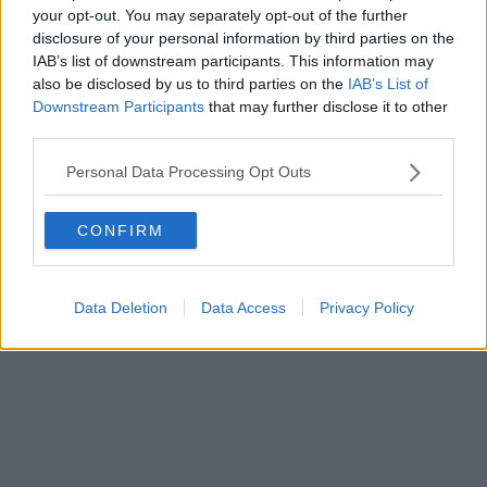
Oggi pomeriggio alle 15.30
si svolgeranno funerali.
your opt-out. You may separately opt-out of the further
disclosure of your personal information by third parties on the
"La comunità ha perso un grande amico
- concludono dal
IAB’s list of downstream participants. This information may
comitato del Carnevale -, una persona sempre pronta a mettersi a
also be disclosed by us to third parties on the
IAB’s List of
disposizione e a dare il proprio contributo per gli eventi. Siamo
Downstream Participants
that may further disclose it to other
dispiaciuti, Stefano è stato uno di noi che abbiamo perso troppo
third parties.
presto, lo ricorderemo come una persona buona, altruista ed
impegnato per gli altri e soprattutto per i bambini".
Personal Data Processing Opt Outs
CONFIRM
Data Deletion
Data Access
Privacy Policy